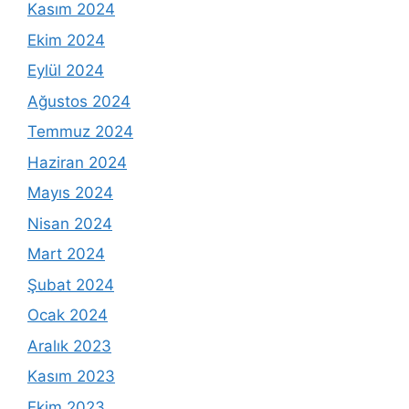
Kasım 2024
Ekim 2024
Eylül 2024
Ağustos 2024
Temmuz 2024
Haziran 2024
Mayıs 2024
Nisan 2024
Mart 2024
Şubat 2024
Ocak 2024
Aralık 2023
Kasım 2023
Ekim 2023