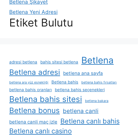
Betlena Şikayet
Betlena Yeni Adresi
Etiket Bulutu
Betlena
adresi betlena
bahis sitesi betlena
Betlena adresi
betlena ana sayfa
Betlena bahis
betlena ara yüz esnekliği
betlena bahis fırsatları
betlena bahis oranları
betlena bahis seçenekleri
Betlena bahis sitesi
betlena bakara
Betlena bonus
betlena canli
Betlena canlı bahis
betlena canli maç izle
Betlena canlı casino