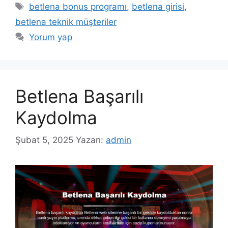
Etiketler
betlena bonus programı
,
betlena girisi
,
betlena teknik müşteriler
Yorum yap
Betlena Başarılı
Kaydolma
Şubat 5, 2025
Yazarı:
admin