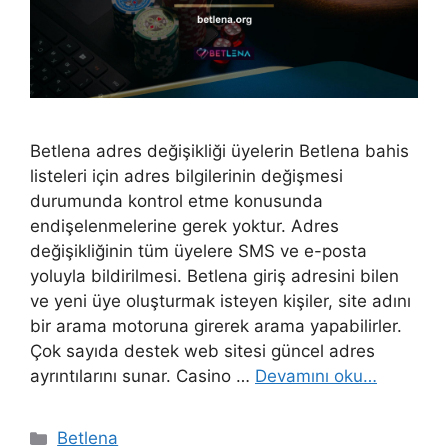
Betlena adres değişikliği üyelerin Betlena bahis
listeleri için adres bilgilerinin değişmesi
durumunda kontrol etme konusunda
endişelenmelerine gerek yoktur. Adres
değişikliğinin tüm üyelere SMS ve e-posta
yoluyla bildirilmesi. Betlena giriş adresini bilen
ve yeni üye oluşturmak isteyen kişiler, site adını
bir arama motoruna girerek arama yapabilirler.
Çok sayıda destek web sitesi güncel adres
ayrıntılarını sunar. Casino …
Devamını oku…
Kategoriler
Betlena