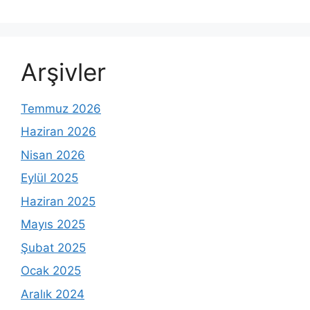
Arşivler
Temmuz 2026
Haziran 2026
Nisan 2026
Eylül 2025
Haziran 2025
Mayıs 2025
Şubat 2025
Ocak 2025
Aralık 2024