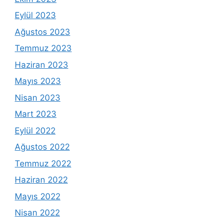
Eylül 2023
Ağustos 2023
Temmuz 2023
Haziran 2023
Mayıs 2023
Nisan 2023
Mart 2023
Eylül 2022
Ağustos 2022
Temmuz 2022
Haziran 2022
Mayıs 2022
Nisan 2022