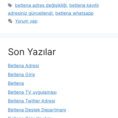
Etiketler
betlena adres değişikliği
,
betlena kayıtlı
adresiniz güncellendi
,
betlena whatsapp
Yorum yap
Son Yazılar
Betlena Adresi
Betlena Giriş
Betlena
Betlena TV uygulaması
Betlena Twitter Adresi
Betlena Destek Departmanı