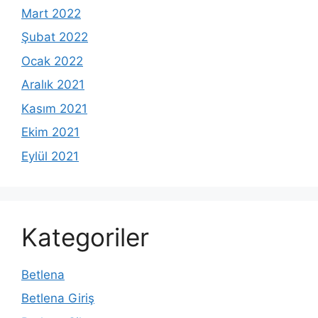
Mart 2022
Şubat 2022
Ocak 2022
Aralık 2021
Kasım 2021
Ekim 2021
Eylül 2021
Kategoriler
Betlena
Betlena Giriş