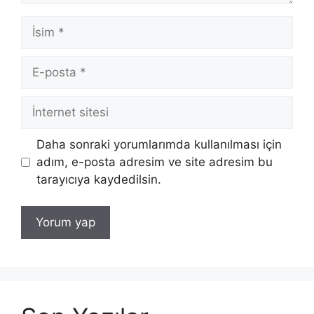
İsim
E-
posta
İnternet
sitesi
Daha sonraki yorumlarımda kullanılması için
adım, e-posta adresim ve site adresim bu
tarayıcıya kaydedilsin.