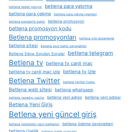
betlena para yatırma
betlena neden yazıyor
betlena para çekme
betlena para çekme i̇şlemleri
betlena promosyon
betlena popülerlik bahsi
betlena promosyon kodu
Betlena promosyonları
betlena site düzenleme
betlena sitesi
betlena spor bahis seçenekleri
betlena telegram
Betlena Sıkça Sorulan Sorular
Betlena tv
betlena tv canli maç
betlena tv izle
betlena tv canli maç izle
Betlena Twitter
betlena twitter lisans
Betlena web sitesi
betlena whatsapp
betlena yeni adres
betlena yeni adresi
betlena yasadışı casino
Betlena Yeni Giriş
Betlena yeni güncel giriş
betlena ödeme seçenekleri
betlena yöntemleri nasıl bağlanılır
betlena üyelik
betlena üyelik programı