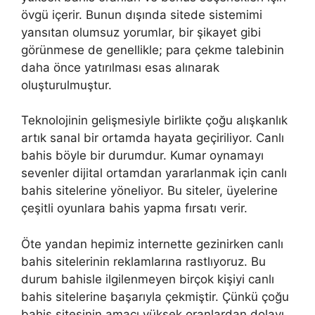
övgü içerir. Bunun dışında sitede sistemimi
yansıtan olumsuz yorumlar, bir şikayet gibi
görünmese de genellikle; para çekme talebinin
daha önce yatırılması esas alınarak
oluşturulmuştur.
Teknolojinin gelişmesiyle birlikte çoğu alışkanlık
artık sanal bir ortamda hayata geçiriliyor. Canlı
bahis böyle bir durumdur. Kumar oynamayı
sevenler dijital ortamdan yararlanmak için canlı
bahis sitelerine yöneliyor. Bu siteler, üyelerine
çeşitli oyunlara bahis yapma fırsatı verir.
Öte yandan hepimiz internette gezinirken canlı
bahis sitelerinin reklamlarına rastlıyoruz. Bu
durum bahisle ilgilenmeyen birçok kişiyi canlı
bahis sitelerine başarıyla çekmiştir. Çünkü çoğu
bahis sitesinin amacı yüksek oranlardan dolayı