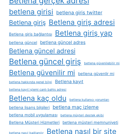
Betlena gerçek adresi
betlena girisi
betlena giris twitter
Betlena giriş adresi
Betlena giriş
Betlena giriş yap
Betlena giriş bağlantısı
betlena güncel adres
betlena güncel
Betlena güncel adresi
Betlena güncel giriş
betlena güvenilebilir mi
Betlena güvenilir mi
betlena güvenlir mi
Betlena kayıt
betlena hakkında genel bilgi
betlena kayıt i̇şlemi canlı bahis adresi
Betlena kaç oldu
betlena kullanıcı yorumları
betlena maç izleme
betlena lisans bilgileri
betlena mobil uygulaması
betlena müşteri destek ekibi
Betlena Müşteri Hizmetleri
betlena müşteri memnuniyeti
Betlena nasıl bir site
betlena nasıl bağlanılır