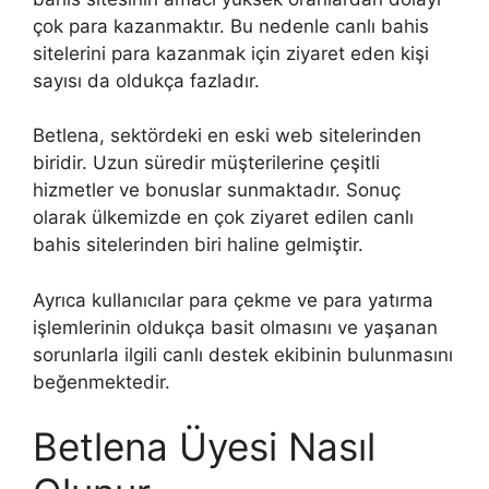
çok para kazanmaktır. Bu nedenle canlı bahis
sitelerini para kazanmak için ziyaret eden kişi
sayısı da oldukça fazladır.
Betlena, sektördeki en eski web sitelerinden
biridir. Uzun süredir müşterilerine çeşitli
hizmetler ve bonuslar sunmaktadır. Sonuç
olarak ülkemizde en çok ziyaret edilen canlı
bahis sitelerinden biri haline gelmiştir.
Ayrıca kullanıcılar para çekme ve para yatırma
işlemlerinin oldukça basit olmasını ve yaşanan
sorunlarla ilgili canlı destek ekibinin bulunmasını
beğenmektedir.
Betlena Üyesi Nasıl