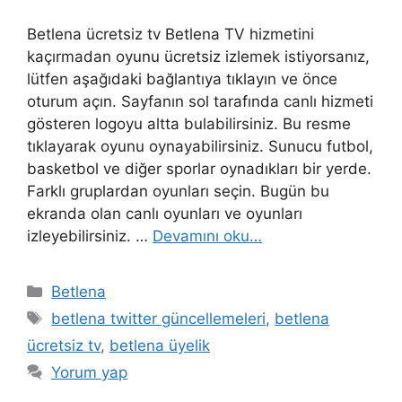
Betlena ücretsiz tv Betlena TV hizmetini
kaçırmadan oyunu ücretsiz izlemek istiyorsanız,
lütfen aşağıdaki bağlantıya tıklayın ve önce
oturum açın. Sayfanın sol tarafında canlı hizmeti
gösteren logoyu altta bulabilirsiniz. Bu resme
tıklayarak oyunu oynayabilirsiniz. Sunucu futbol,
basketbol ve diğer sporlar oynadıkları bir yerde.
Farklı gruplardan oyunları seçin. Bugün bu
ekranda olan canlı oyunları ve oyunları
izleyebilirsiniz. …
Devamını oku…
Kategoriler
Betlena
Etiketler
betlena twitter güncellemeleri
,
betlena
ücretsiz tv
,
betlena üyelik
Yorum yap