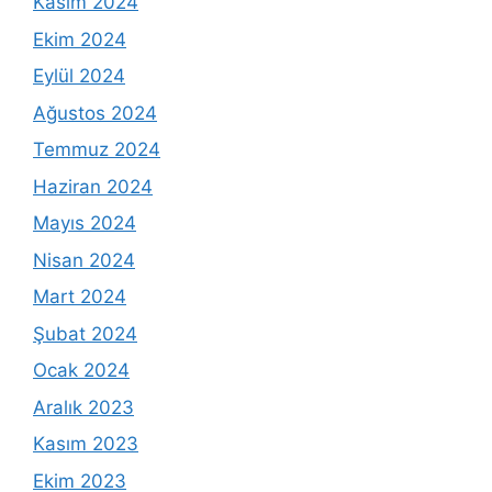
Kasım 2024
Ekim 2024
Eylül 2024
Ağustos 2024
Temmuz 2024
Haziran 2024
Mayıs 2024
Nisan 2024
Mart 2024
Şubat 2024
Ocak 2024
Aralık 2023
Kasım 2023
Ekim 2023