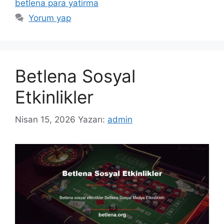
betlena para yatirma
Yorum yap
Betlena Sosyal
Etkinlikler
Nisan 15, 2026
Yazarı:
admin