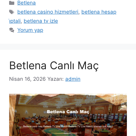
Kategoriler
Betlena
Etiketler
betlena casino hizmetleri
,
betlena hesap
i̇ptali
,
betlena tv izle
Yorum yap
Betlena Canlı Maç
Nisan 16, 2026
Yazarı:
admin