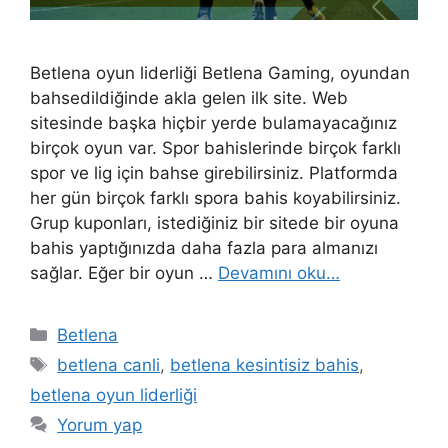
Betlena oyun liderliği Betlena Gaming, oyundan
bahsedildiğinde akla gelen ilk site. Web
sitesinde başka hiçbir yerde bulamayacağınız
birçok oyun var. Spor bahislerinde birçok farklı
spor ve lig için bahse girebilirsiniz. Platformda
her gün birçok farklı spora bahis koyabilirsiniz.
Grup kuponları, istediğiniz bir sitede bir oyuna
bahis yaptığınızda daha fazla para almanızı
sağlar. Eğer bir oyun …
Devamını oku…
Kategoriler
Betlena
Etiketler
betlena canli
,
betlena kesintisiz bahis
,
betlena oyun liderliği
Yorum yap