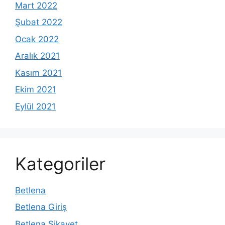
Mart 2022
Şubat 2022
Ocak 2022
Aralık 2021
Kasım 2021
Ekim 2021
Eylül 2021
Kategoriler
Betlena
Betlena Giriş
Betlena Şikayet