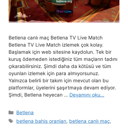
Betlena canlı maç Betlena TV Live Match
Betlena TV Live Match izlemek çok kolay.
Başlamak için web sitesine kaydolun. Tek bir
kuruş ödemeden istediğiniz tüm maçların tadını
çıkarabilirsiniz. Şimdi daha da kötüsü ve tüm
oyunları izlemek için para almıyorsunuz.
Yalnızca belirli bir takım için mevcut olan bu
platformlar, üyelerini şaşırtmaya devam ediyor.
Şimdi, Betlena heyecan …
Devamını oku…
Kategoriler
Betlena
Etiketler
betlena bahis oranları
,
betlena canlı maç
,