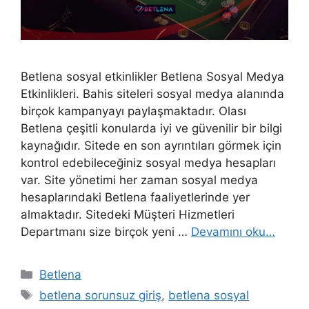
Betlena sosyal etkinlikler Betlena Sosyal Medya
Etkinlikleri. Bahis siteleri sosyal medya alanında
birçok kampanyayı paylaşmaktadır. Olası
Betlena çeşitli konularda iyi ve güvenilir bir bilgi
kaynağıdır. Sitede en son ayrıntıları görmek için
kontrol edebileceğiniz sosyal medya hesapları
var. Site yönetimi her zaman sosyal medya
hesaplarındaki Betlena faaliyetlerinde yer
almaktadır. Sitedeki Müşteri Hizmetleri
Departmanı size birçok yeni …
Devamını oku…
Kategoriler
Betlena
Etiketler
betlena sorunsuz giriş
,
betlena sosyal