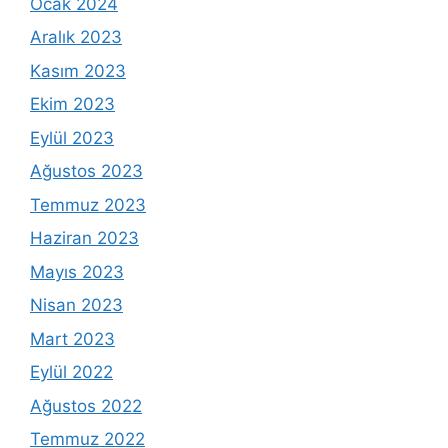
Ocak 2024
Aralık 2023
Kasım 2023
Ekim 2023
Eylül 2023
Ağustos 2023
Temmuz 2023
Haziran 2023
Mayıs 2023
Nisan 2023
Mart 2023
Eylül 2022
Ağustos 2022
Temmuz 2022