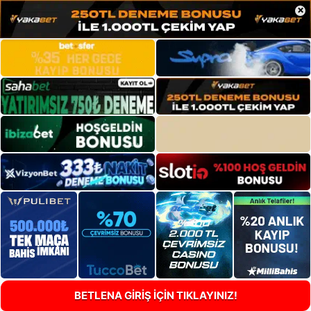
×
BETLENA GİRİŞ İÇİN TIKLAYINIZ!