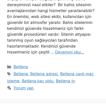
deneyiminizi nasıl etkiler? Bir bahis sitesinin
avantajlarından hangi hizmetler yararlanabilir?
En önemlisi, web sitesi ekibi, kullanıcıları için
güvenilir bir atmosfer yaratır. Bahis sitelerinin
kendinizi güvende hissetmeniz için farklı
güvenlik prosedürleri vardır. Sitenin altyapısı
tanınmış oyun sağlayıcıları tarafından
hazırlanmaktadır. Kendinizi güvende
hissetmeniz için çeşitli …
Devamını oku…
Kategoriler
Betlena
Etiketler
Betlena
,
Betlena adresi
,
Betlena canlı maç
izleme
,
Betlena kaç oldu
,
Betlena tv
Yorum yap