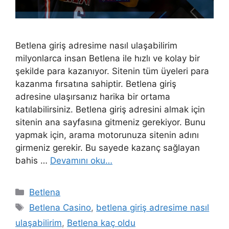
Betlena giriş adresime nasıl ulaşabilirim
milyonlarca insan Betlena ile hızlı ve kolay bir
şekilde para kazanıyor. Sitenin tüm üyeleri para
kazanma fırsatına sahiptir. Betlena giriş
adresine ulaşırsanız harika bir ortama
katılabilirsiniz. Betlena giriş adresini almak için
sitenin ana sayfasına gitmeniz gerekiyor. Bunu
yapmak için, arama motorunuza sitenin adını
girmeniz gerekir. Bu sayede kazanç sağlayan
bahis …
Devamını oku…
Kategoriler
Betlena
Etiketler
Betlena Casino
,
betlena giriş adresime nasıl
ulaşabilirim
,
Betlena kaç oldu