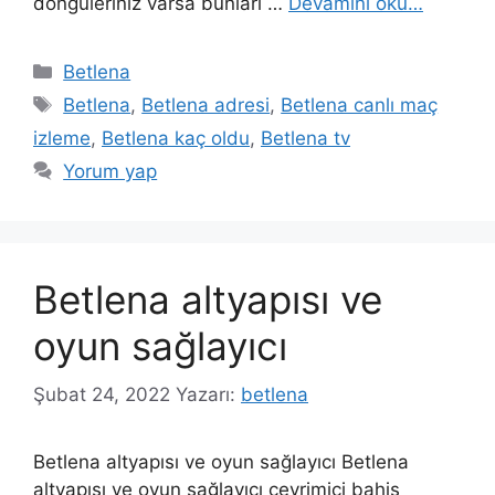
döngüleriniz varsa bunları …
Devamını oku…
Kategoriler
Betlena
Etiketler
Betlena
,
Betlena adresi
,
Betlena canlı maç
izleme
,
Betlena kaç oldu
,
Betlena tv
Yorum yap
Betlena altyapısı ve
oyun sağlayıcı
Şubat 24, 2022
Yazarı:
betlena
Betlena altyapısı ve oyun sağlayıcı Betlena
altyapısı ve oyun sağlayıcı çevrimiçi bahis