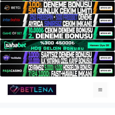
İçeriğe
atla
Menü