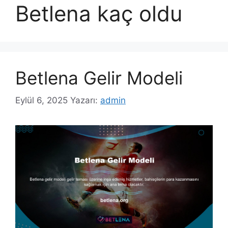
Betlena kaç oldu
Betlena Gelir Modeli
Eylül 6, 2025
Yazarı:
admin