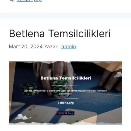
Betlena Temsilcilikleri
Mart 20, 2024
Yazarı:
admin