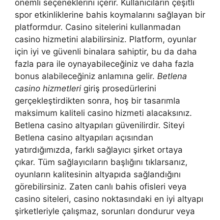
önemli seçeneklerini içerir. Kullanıcıların çeşitli
spor etkinliklerine bahis koymalarını sağlayan bir
platformdur. Casino sitelerini kullanmadan
casino hizmetini alabilirsiniz. Platform, oyunlar
için iyi ve güvenli binalara sahiptir, bu da daha
fazla para ile oynayabileceğiniz ve daha fazla
bonus alabileceğiniz anlamına gelir.
Betlena
casino hizmetleri
giriş prosedürlerini
gerçekleştirdikten sonra, hoş bir tasarımla
maksimum kaliteli casino hizmeti alacaksınız.
Betlena casino altyapıları güvenilirdir. Siteyi
Betlena casino altyapıları açısından
yatırdığımızda, farklı sağlayıcı şirket ortaya
çıkar. Tüm sağlayıcıların başlığını tıklarsanız,
oyunların kalitesinin altyapıda sağlandığını
görebilirsiniz. Zaten canlı bahis ofisleri veya
casino siteleri, casino noktasındaki en iyi altyapı
şirketleriyle çalışmaz, sorunları dondurur veya