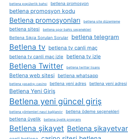
betlena promosyon
betlena popülerlik bahsi
betlena promosyon kodu
Betlena promosyonları
betlena site düzenleme
betlena sitesi
betlena spor bahis seçenekleri
betlena telegram
Betlena Sıkça Sorulan Sorular
Betlena tv
betlena tv canli maç
betlena tv izle
betlena tv canli maç izle
Betlena Twitter
betlena twitter lisans
Betlena web sitesi
betlena whatsapp
betlena yeni adres
betlena yeni adresi
betlena yasadışı casino
Betlena Yeni Giriş
Betlena yeni güncel giriş
betlena ödeme seçenekleri
betlena yöntemleri nasıl bağlanılır
betlena üyelik
betlena üyelik programı
Betlena şikayet
Betlena şikayetvar
casino sitesi betlena
canli betlena