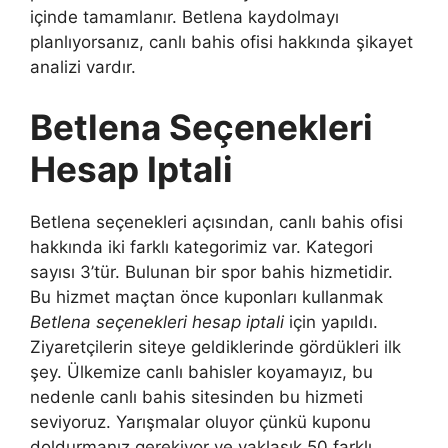
içinde tamamlanır. Betlena kaydolmayı
planlıyorsanız, canlı bahis ofisi hakkında şikayet
analizi vardır.
Betlena Seçenekleri
Hesap Iptali
Betlena seçenekleri açısından, canlı bahis ofisi
hakkında iki farklı kategorimiz var. Kategori
sayısı 3’tür. Bulunan bir spor bahis hizmetidir.
Bu hizmet maçtan önce kuponları kullanmak
Betlena seçenekleri hesap iptali
için yapıldı.
Ziyaretçilerin siteye geldiklerinde gördükleri ilk
şey. Ülkemize canlı bahisler koyamayız, bu
nedenle canlı bahis sitesinden bu hizmeti
seviyoruz. Yarışmalar oluyor çünkü kuponu
doldurmanız gerekiyor ve yaklaşık 50 farklı