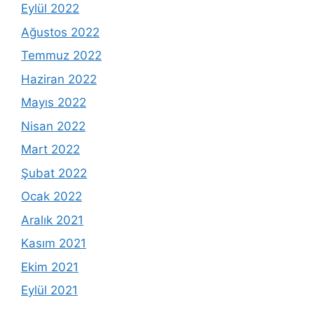
Eylül 2022
Ağustos 2022
Temmuz 2022
Haziran 2022
Mayıs 2022
Nisan 2022
Mart 2022
Şubat 2022
Ocak 2022
Aralık 2021
Kasım 2021
Ekim 2021
Eylül 2021