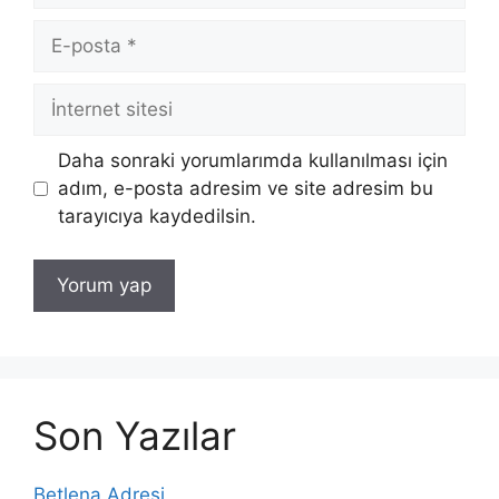
E-
posta
İnternet
sitesi
Daha sonraki yorumlarımda kullanılması için
adım, e-posta adresim ve site adresim bu
tarayıcıya kaydedilsin.
Son Yazılar
Betlena Adresi