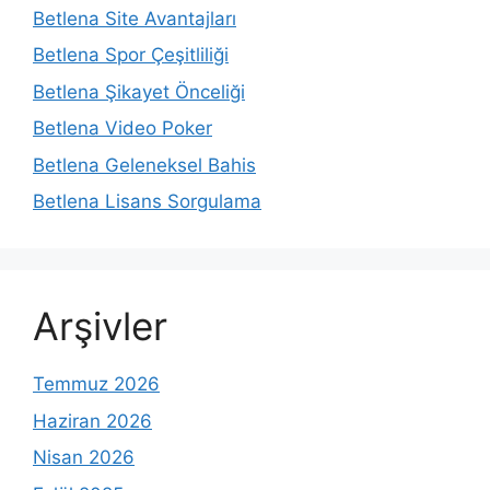
Betlena Site Avantajları
Betlena Spor Çeşitliliği
Betlena Şikayet Önceliği
Betlena Video Poker
Betlena Geleneksel Bahis
Betlena Lisans Sorgulama
Arşivler
Temmuz 2026
Haziran 2026
Nisan 2026