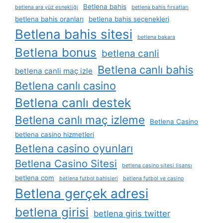
Betlena bahis
betlena ara yüz esnekliği
betlena bahis fırsatları
betlena bahis oranları
betlena bahis seçenekleri
Betlena bahis sitesi
betlena bakara
Betlena bonus
betlena canli
Betlena canlı bahis
betlena canli maç izle
Betlena canlı casino
Betlena canlı destek
Betlena canlı maç izleme
Betlena Casino
betlena casino hizmetleri
Betlena casino oyunları
Betlena Casino Sitesi
betlena casino sitesi lisansı
betlena com
betlena futbol bahisleri
betlena futbol ve casino
Betlena gerçek adresi
betlena girisi
betlena giris twitter