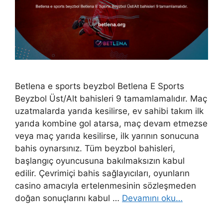
Betlena e sports beyzbol Betlena E Sports
Beyzbol Üst/Alt bahisleri 9 tamamlamalıdır. Maç
uzatmalarda yarıda kesilirse, ev sahibi takım ilk
yarıda kombine gol atarsa, maç devam etmezse
veya maç yarıda kesilirse, ilk yarının sonucuna
bahis oynarsınız. Tüm beyzbol bahisleri,
başlangıç oyuncusuna bakılmaksızın kabul
edilir. Çevrimiçi bahis sağlayıcıları, oyunların
casino amacıyla ertelenmesinin sözleşmeden
doğan sonuçlarını kabul …
Devamını oku…