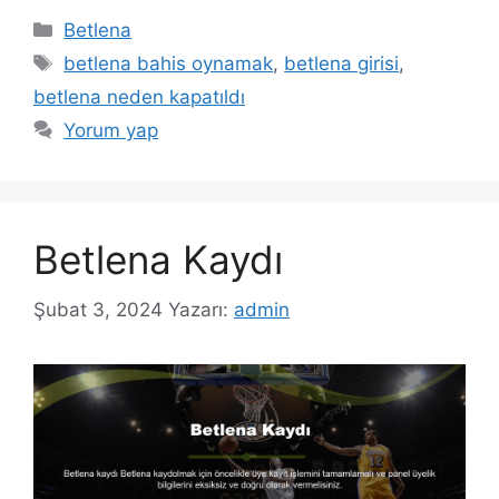
Kategoriler
Betlena
Etiketler
betlena bahis oynamak
,
betlena girisi
,
betlena neden kapatıldı
Yorum yap
Betlena Kaydı
Şubat 3, 2024
Yazarı:
admin