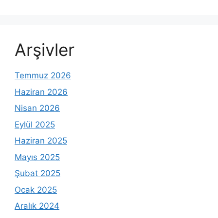
Arşivler
Temmuz 2026
Haziran 2026
Nisan 2026
Eylül 2025
Haziran 2025
Mayıs 2025
Şubat 2025
Ocak 2025
Aralık 2024