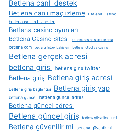
Betlena canlı destek
Betlena canlı maç izleme
Betlena Casino
betlena casino hizmetleri
Betlena casino oyunları
Betlena Casino Sitesi
betlena casino sitesi lisansı
betlena com
betlena futbol bahisleri
betlena futbol ve casino
Betlena gerçek adresi
betlena girisi
betlena giris twitter
Betlena giriş adresi
Betlena giriş
Betlena giriş yap
Betlena giriş bağlantısı
betlena güncel adres
betlena güncel
Betlena güncel adresi
Betlena güncel giriş
betlena güvenilebilir mi
Betlena güvenilir mi
betlena güvenlir mi