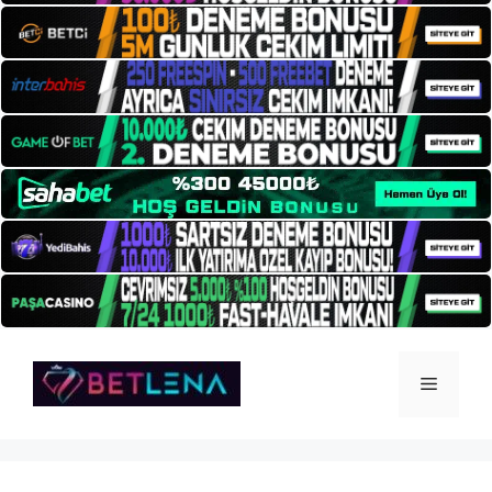
İçeriğe
atla
Menü