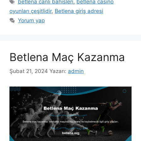
Etiketler
betlena canlı bahisleri
,
betlena casino
oyunları çeşitlidir
,
Betlena giriş adresi
Yorum yap
Betlena Maç Kazanma
Şubat 21, 2024
Yazarı:
admin