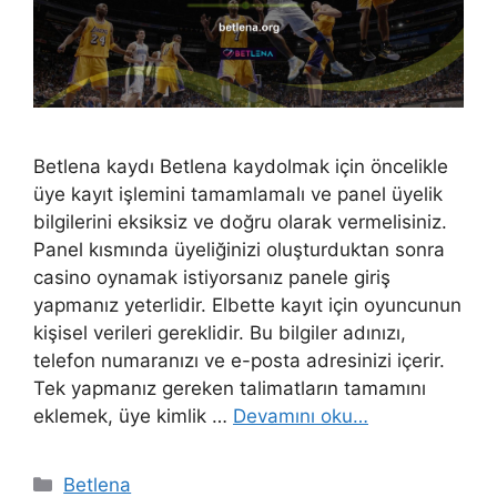
Betlena kaydı Betlena kaydolmak için öncelikle
üye kayıt işlemini tamamlamalı ve panel üyelik
bilgilerini eksiksiz ve doğru olarak vermelisiniz.
Panel kısmında üyeliğinizi oluşturduktan sonra
casino oynamak istiyorsanız panele giriş
yapmanız yeterlidir. Elbette kayıt için oyuncunun
kişisel verileri gereklidir. Bu bilgiler adınızı,
telefon numaranızı ve e-posta adresinizi içerir.
Tek yapmanız gereken talimatların tamamını
eklemek, üye kimlik …
Devamını oku…
Kategoriler
Betlena