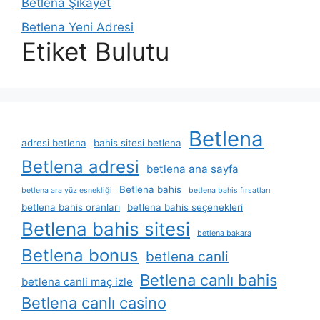
Betlena Şikayet
Betlena Yeni Adresi
Etiket Bulutu
Betlena
adresi betlena
bahis sitesi betlena
Betlena adresi
betlena ana sayfa
Betlena bahis
betlena ara yüz esnekliği
betlena bahis fırsatları
betlena bahis oranları
betlena bahis seçenekleri
Betlena bahis sitesi
betlena bakara
Betlena bonus
betlena canli
Betlena canlı bahis
betlena canli maç izle
Betlena canlı casino