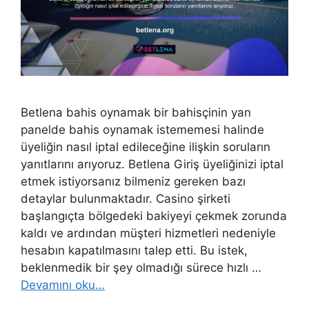
Betlena bahis oynamak bir bahisçinin yan
panelde bahis oynamak istememesi halinde
üyeliğin nasıl iptal edileceğine ilişkin soruların
yanıtlarını arıyoruz. Betlena Giriş üyeliğinizi iptal
etmek istiyorsanız bilmeniz gereken bazı
detaylar bulunmaktadır. Casino şirketi
başlangıçta bölgedeki bakiyeyi çekmek zorunda
kaldı ve ardından müşteri hizmetleri nedeniyle
hesabın kapatılmasını talep etti. Bu istek,
beklenmedik bir şey olmadığı sürece hızlı …
Devamını oku…