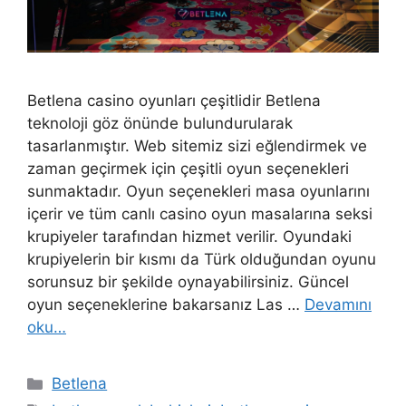
Betlena casino oyunları çeşitlidir Betlena
teknoloji göz önünde bulundurularak
tasarlanmıştır. Web sitemiz sizi eğlendirmek ve
zaman geçirmek için çeşitli oyun seçenekleri
sunmaktadır. Oyun seçenekleri masa oyunlarını
içerir ve tüm canlı casino oyun masalarına seksi
krupiyeler tarafından hizmet verilir. Oyundaki
krupiyelerin bir kısmı da Türk olduğundan oyunu
sorunsuz bir şekilde oynayabilirsiniz. Güncel
oyun seçeneklerine bakarsanız Las …
Devamını
oku…
Kategoriler
Betlena