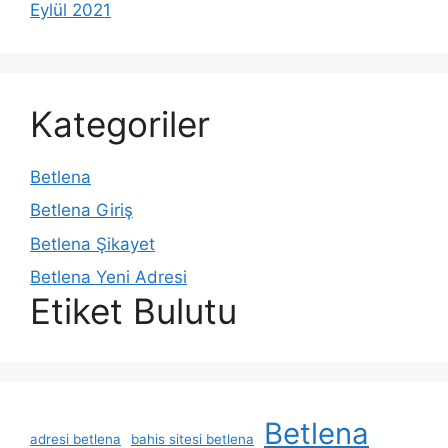
Eylül 2021
Kategoriler
Betlena
Betlena Giriş
Betlena Şikayet
Betlena Yeni Adresi
Etiket Bulutu
Betlena
adresi betlena
bahis sitesi betlena