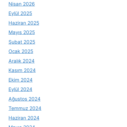
Nisan 2026
Eylül 2025
Haziran 2025
Mayıs 2025
Şubat 2025
Ocak 2025
Aralık 2024
Kasım 2024
Ekim 2024
Eylül 2024
Ağustos 2024
Temmuz 2024
Haziran 2024