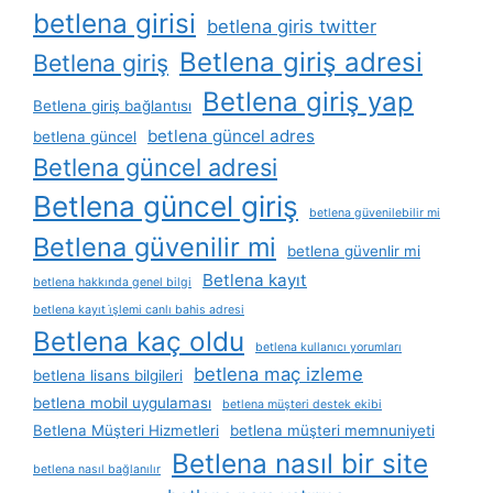
betlena girisi
betlena giris twitter
Betlena giriş adresi
Betlena giriş
Betlena giriş yap
Betlena giriş bağlantısı
betlena güncel adres
betlena güncel
Betlena güncel adresi
Betlena güncel giriş
betlena güvenilebilir mi
Betlena güvenilir mi
betlena güvenlir mi
Betlena kayıt
betlena hakkında genel bilgi
betlena kayıt i̇şlemi canlı bahis adresi
Betlena kaç oldu
betlena kullanıcı yorumları
betlena maç izleme
betlena lisans bilgileri
betlena mobil uygulaması
betlena müşteri destek ekibi
Betlena Müşteri Hizmetleri
betlena müşteri memnuniyeti
Betlena nasıl bir site
betlena nasıl bağlanılır