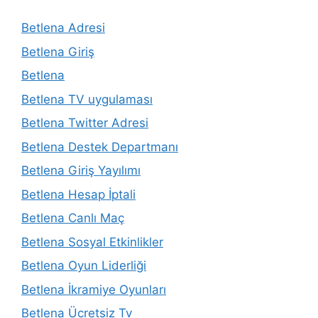
Betlena Adresi
Betlena Giriş
Betlena
Betlena TV uygulaması
Betlena Twitter Adresi
Betlena Destek Departmanı
Betlena Giriş Yayılımı
Betlena Hesap İptali
Betlena Canlı Maç
Betlena Sosyal Etkinlikler
Betlena Oyun Liderliği
Betlena İkramiye Oyunları
Betlena Ücretsiz Tv