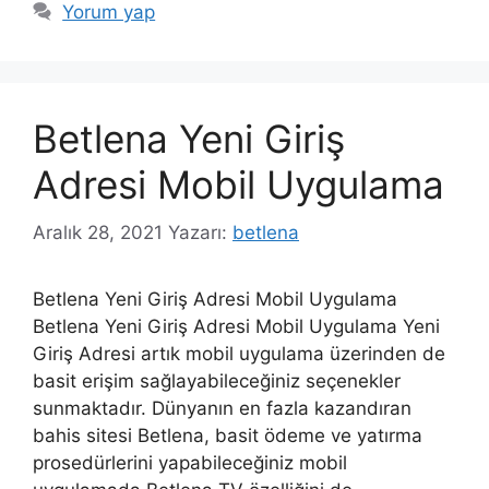
Yorum yap
Betlena Yeni Giriş
Adresi Mobil Uygulama
Aralık 28, 2021
Yazarı:
betlena
Betlena Yeni Giriş Adresi Mobil Uygulama
Betlena Yeni Giriş Adresi Mobil Uygulama Yeni
Giriş Adresi artık mobil uygulama üzerinden de
basit erişim sağlayabileceğiniz seçenekler
sunmaktadır. Dünyanın en fazla kazandıran
bahis sitesi Betlena, basit ödeme ve yatırma
prosedürlerini yapabileceğiniz mobil