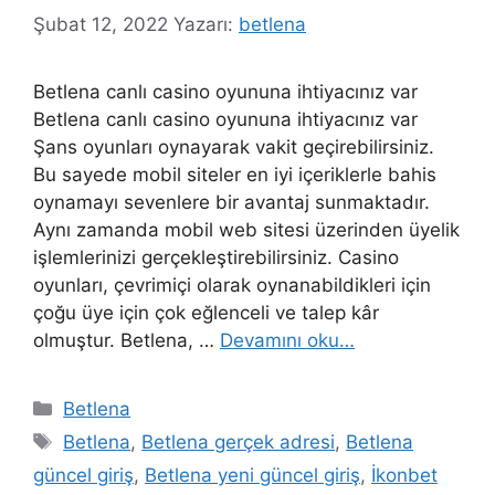
Şubat 12, 2022
Yazarı:
betlena
Betlena canlı casino oyununa ihtiyacınız var
Betlena canlı casino oyununa ihtiyacınız var
Şans oyunları oynayarak vakit geçirebilirsiniz.
Bu sayede mobil siteler en iyi içeriklerle bahis
oynamayı sevenlere bir avantaj sunmaktadır.
Aynı zamanda mobil web sitesi üzerinden üyelik
işlemlerinizi gerçekleştirebilirsiniz. Casino
oyunları, çevrimiçi olarak oynanabildikleri için
çoğu üye için çok eğlenceli ve talep kâr
olmuştur. Betlena, …
Devamını oku…
Kategoriler
Betlena
Etiketler
Betlena
,
Betlena gerçek adresi
,
Betlena
güncel giriş
,
Betlena yeni güncel giriş
,
İkonbet