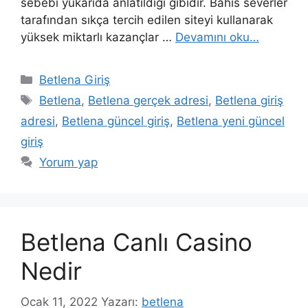
sebebi yukarıda anlatıldığı gibidir. Bahis severler
tarafından sıkça tercih edilen siteyi kullanarak
yüksek miktarlı kazançlar …
Devamını oku…
Kategoriler
Betlena Giriş
Etiketler
Betlena
,
Betlena gerçek adresi
,
Betlena giriş
adresi
,
Betlena güncel giriş
,
Betlena yeni güncel
giriş
Yorum yap
Betlena Canlı Casino
Nedir
Ocak 11, 2022
Yazarı:
betlena