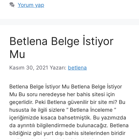
Yorum yap
Betlena Belge İstiyor
Mu
Kasım 30, 2021
Yazarı:
betlena
Betlena Belge İstiyor Mu Betlena Belge İstiyor
Mu Bu soru neredeyse her bahis sitesi için
geçerlidir. Peki Betlena güvenilir bir site mi? Bu
hususta ile ilgili sizlere ” Betlena İnceleme ”
içeriğimizde kısaca bahsetmiştik. Bu yazımızda
da ayrıntılı bilgilendirmede bulunacağız. Betlena
bildiğiniz gibi yurt dışı bahis sitelerinden biridir