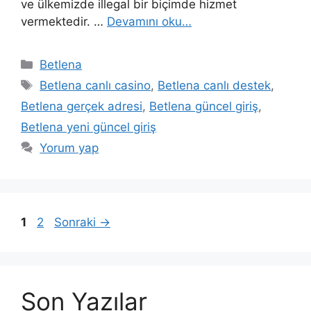
ve ülkemizde illegal bir biçimde hizmet
vermektedir. …
Devamını oku…
Kategoriler
Betlena
Etiketler
Betlena canlı casino
,
Betlena canlı destek
,
Betlena gerçek adresi
,
Betlena güncel giriş
,
Betlena yeni güncel giriş
Yorum yap
Sayfa
Sayfa
1
2
Sonraki
→
Son Yazılar