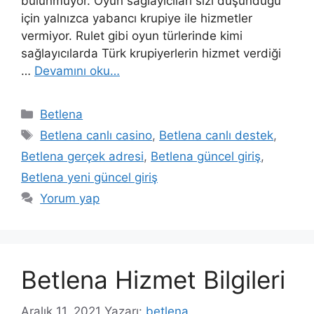
bulunmuyor. Oyun sağlayıcıları sizi düşündüğü
için yalnızca yabancı krupiye ile hizmetler
vermiyor. Rulet gibi oyun türlerinde kimi
sağlayıcılarda Türk krupiyerlerin hizmet verdiği
…
Devamını oku…
Kategoriler
Betlena
Etiketler
Betlena canlı casino
,
Betlena canlı destek
,
Betlena gerçek adresi
,
Betlena güncel giriş
,
Betlena yeni güncel giriş
Yorum yap
Betlena Hizmet Bilgileri
Aralık 11, 2021
Yazarı:
betlena