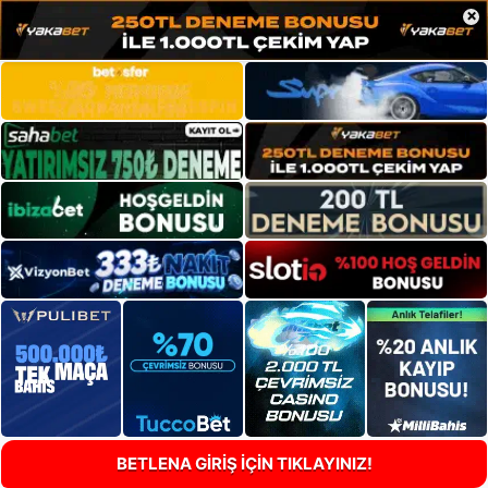
×
BETLENA GİRİŞ İÇİN TIKLAYINIZ!