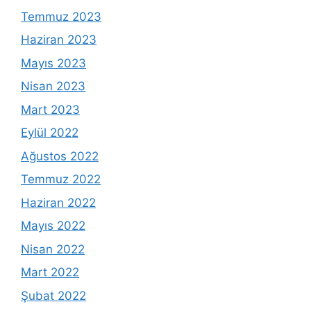
Temmuz 2023
Haziran 2023
Mayıs 2023
Nisan 2023
Mart 2023
Eylül 2022
Ağustos 2022
Temmuz 2022
Haziran 2022
Mayıs 2022
Nisan 2022
Mart 2022
Şubat 2022