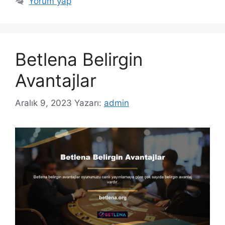
Yorum yap
Betlena Belirgin
Avantajlar
Aralık 9, 2023
Yazarı:
admin