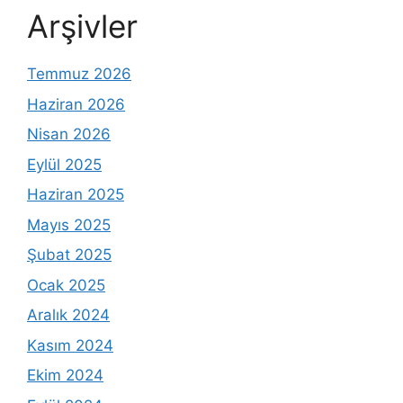
Arşivler
Temmuz 2026
Haziran 2026
Nisan 2026
Eylül 2025
Haziran 2025
Mayıs 2025
Şubat 2025
Ocak 2025
Aralık 2024
Kasım 2024
Ekim 2024