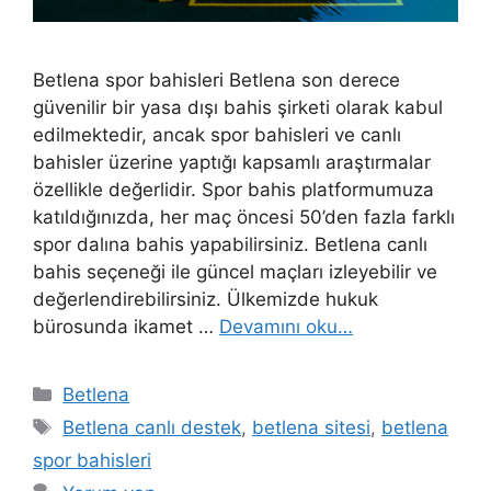
Betlena spor bahisleri Betlena son derece
güvenilir bir yasa dışı bahis şirketi olarak kabul
edilmektedir, ancak spor bahisleri ve canlı
bahisler üzerine yaptığı kapsamlı araştırmalar
özellikle değerlidir. Spor bahis platformumuza
katıldığınızda, her maç öncesi 50’den fazla farklı
spor dalına bahis yapabilirsiniz. Betlena canlı
bahis seçeneği ile güncel maçları izleyebilir ve
değerlendirebilirsiniz. Ülkemizde hukuk
bürosunda ikamet …
Devamını oku…
Kategoriler
Betlena
Etiketler
Betlena canlı destek
,
betlena sitesi
,
betlena
spor bahisleri