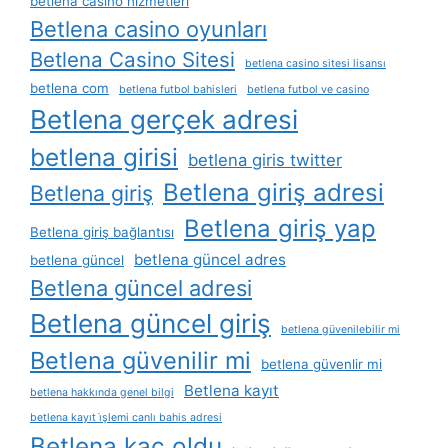
betlena casino hizmetleri
Betlena casino oyunları
Betlena Casino Sitesi
betlena casino sitesi lisansı
betlena com
betlena futbol bahisleri
betlena futbol ve casino
Betlena gerçek adresi
betlena girisi
betlena giris twitter
Betlena giriş adresi
Betlena giriş
Betlena giriş yap
Betlena giriş bağlantısı
betlena güncel adres
betlena güncel
Betlena güncel adresi
Betlena güncel giriş
betlena güvenilebilir mi
Betlena güvenilir mi
betlena güvenlir mi
Betlena kayıt
betlena hakkında genel bilgi
betlena kayıt i̇şlemi canlı bahis adresi
Betlena kaç oldu