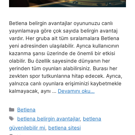
Betlena belirgin avantajlar oyununuzu canlı
yayınlamaya göre çok sayıda belirgin avantaj
vardır. Her gruba ait tüm sıralamalara Betlena
yeni adresinden ulaşılabilir. Ayrıca kullanıcının
kazanma şansı üzerinde de önemli bir etkisi
olabilir. Bu özellik sayesinde dünyanın her
yerinden tüm oyunları alabilirsiniz. Burası her
zevkten spor tutkunlarına hitap edecek. Ayrıca,
yalnızca canlı oyunlara erişiminizi kaybetmekle
kalmayacak, aynı …
Devamını oku…
Kategoriler
Betlena
Etiketler
betlena belirgin avantajlar
,
betlena
güvenilebilir mi
,
betlena sitesi