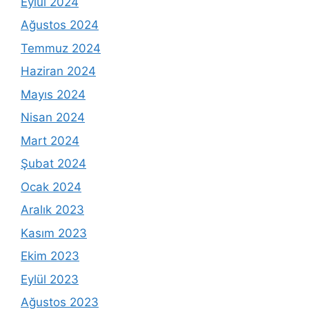
Eylül 2024
Ağustos 2024
Temmuz 2024
Haziran 2024
Mayıs 2024
Nisan 2024
Mart 2024
Şubat 2024
Ocak 2024
Aralık 2023
Kasım 2023
Ekim 2023
Eylül 2023
Ağustos 2023