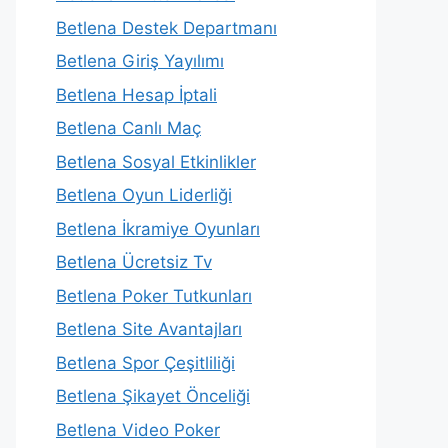
Betlena Destek Departmanı
Betlena Giriş Yayılımı
Betlena Hesap İptali
Betlena Canlı Maç
Betlena Sosyal Etkinlikler
Betlena Oyun Liderliği
Betlena İkramiye Oyunları
Betlena Ücretsiz Tv
Betlena Poker Tutkunları
Betlena Site Avantajları
Betlena Spor Çeşitliliği
Betlena Şikayet Önceliği
Betlena Video Poker