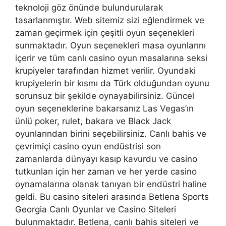
teknoloji göz önünde bulundurularak
tasarlanmıştır. Web sitemiz sizi eğlendirmek ve
zaman geçirmek için çeşitli oyun seçenekleri
sunmaktadır. Oyun seçenekleri masa oyunlarını
içerir ve tüm canlı casino oyun masalarına seksi
krupiyeler tarafından hizmet verilir. Oyundaki
krupiyelerin bir kısmı da Türk olduğundan oyunu
sorunsuz bir şekilde oynayabilirsiniz. Güncel
oyun seçeneklerine bakarsanız Las Vegas’ın
ünlü poker, rulet, bakara ve Black Jack
oyunlarından birini seçebilirsiniz. Canlı bahis ve
çevrimiçi casino oyun endüstrisi son
zamanlarda dünyayı kasıp kavurdu ve casino
tutkunları için her zaman ve her yerde casino
oynamalarına olanak tanıyan bir endüstri haline
geldi. Bu casino siteleri arasında Betlena Sports
Georgia Canlı Oyunlar ve Casino Siteleri
bulunmaktadır. Betlena, canlı bahis siteleri ve