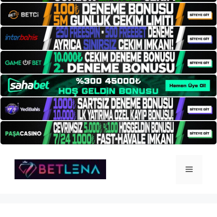
İçeriğe
atla
Menü