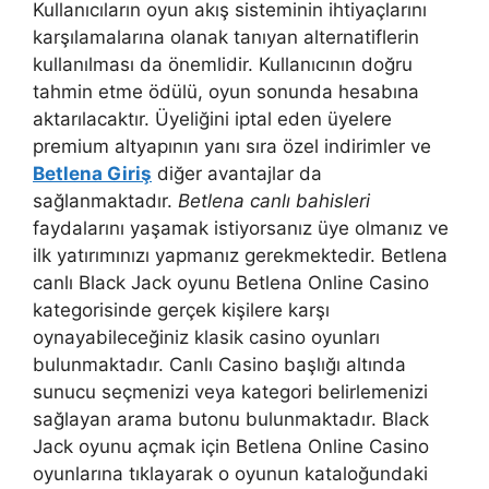
Kullanıcıların oyun akış sisteminin ihtiyaçlarını
karşılamalarına olanak tanıyan alternatiflerin
kullanılması da önemlidir. Kullanıcının doğru
tahmin etme ödülü, oyun sonunda hesabına
aktarılacaktır. Üyeliğini iptal eden üyelere
premium altyapının yanı sıra özel indirimler ve
Betlena Giriş
diğer avantajlar da
sağlanmaktadır.
Betlena canlı bahisleri
faydalarını yaşamak istiyorsanız üye olmanız ve
ilk yatırımınızı yapmanız gerekmektedir. Betlena
canlı Black Jack oyunu Betlena Online Casino
kategorisinde gerçek kişilere karşı
oynayabileceğiniz klasik casino oyunları
bulunmaktadır. Canlı Casino başlığı altında
sunucu seçmenizi veya kategori belirlemenizi
sağlayan arama butonu bulunmaktadır. Black
Jack oyunu açmak için Betlena Online Casino
oyunlarına tıklayarak o oyunun kataloğundaki