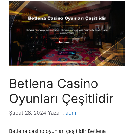
Betlena Casino
Oyunları Çeşitlidir
Şubat 28, 2024
Yazarı:
admin
Betlena casino oyunları çeşitlidir Betlena