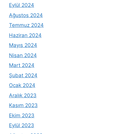
Eylül 2024
Ağustos 2024
Temmuz 2024
Haziran 2024
Mayıs 2024
Nisan 2024
Mart 2024
Şubat 2024
Ocak 2024
Aralık 2023
Kasım 2023
Ekim 2023
Eylül 2023