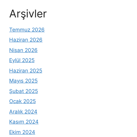
Arşivler
Temmuz 2026
Haziran 2026
Nisan 2026
Eylül 2025
Haziran 2025
Mayıs 2025
Şubat 2025
Ocak 2025
Aralık 2024
Kasım 2024
Ekim 2024