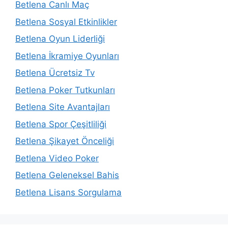
Betlena Canlı Maç
Betlena Sosyal Etkinlikler
Betlena Oyun Liderliği
Betlena İkramiye Oyunları
Betlena Ücretsiz Tv
Betlena Poker Tutkunları
Betlena Site Avantajları
Betlena Spor Çeşitliliği
Betlena Şikayet Önceliği
Betlena Video Poker
Betlena Geleneksel Bahis
Betlena Lisans Sorgulama