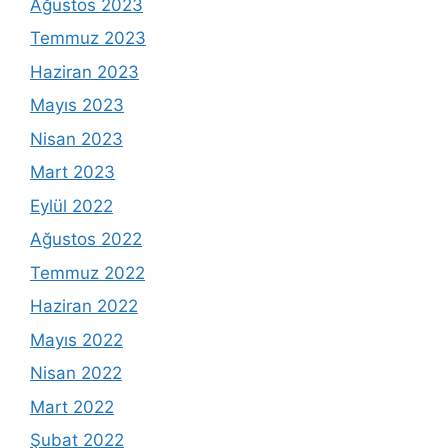
Ağustos 2023
Temmuz 2023
Haziran 2023
Mayıs 2023
Nisan 2023
Mart 2023
Eylül 2022
Ağustos 2022
Temmuz 2022
Haziran 2022
Mayıs 2022
Nisan 2022
Mart 2022
Şubat 2022