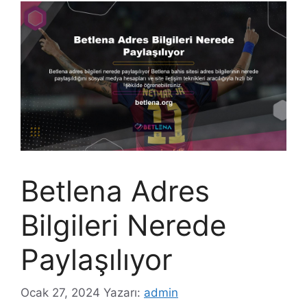
Betlena Adres
Bilgileri Nerede
Paylaşılıyor
Ocak 27, 2024
Yazarı:
admin