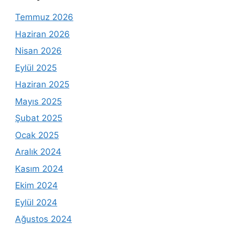
Temmuz 2026
Haziran 2026
Nisan 2026
Eylül 2025
Haziran 2025
Mayıs 2025
Şubat 2025
Ocak 2025
Aralık 2024
Kasım 2024
Ekim 2024
Eylül 2024
Ağustos 2024