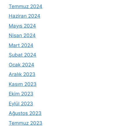
Temmuz 2024
Haziran 2024
Mayıs 2024
Nisan 2024
Mart 2024
Şubat 2024
Ocak 2024
Aralık 2023
Kasım 2023
Ekim 2023
Eylül 2023
Ağustos 2023
Temmuz 2023