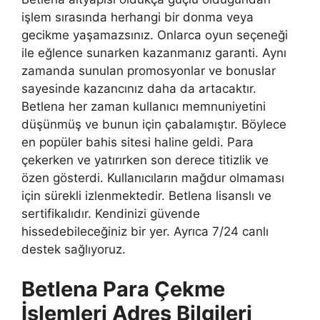
işlem sırasında herhangi bir donma veya
gecikme yaşamazsınız. Onlarca oyun seçeneği
ile eğlence sunarken kazanmanız garanti. Aynı
zamanda sunulan promosyonlar ve bonuslar
sayesinde kazancınız daha da artacaktır.
Betlena her zaman kullanıcı memnuniyetini
düşünmüş ve bunun için çabalamıştır. Böylece
en popüler bahis sitesi haline geldi. Para
çekerken ve yatırırken son derece titizlik ve
özen gösterdi. Kullanıcıların mağdur olmaması
için sürekli izlenmektedir. Betlena lisanslı ve
sertifikalıdır. Kendinizi güvende
hissedebileceğiniz bir yer. Ayrıca 7/24 canlı
destek sağlıyoruz.
Betlena Para Çekme
İşlemleri Adres Bilgileri