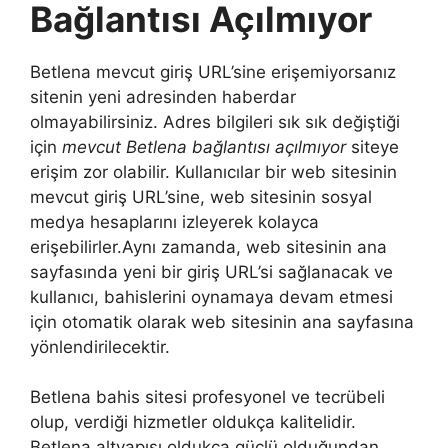
Bağlantısı Açılmıyor
Betlena mevcut giriş URL’sine erişemiyorsanız
sitenin yeni adresinden haberdar
olmayabilirsiniz. Adres bilgileri sık sık değiştiği
için
mevcut Betlena bağlantısı açılmıyor
siteye
erişim zor olabilir. Kullanıcılar bir web sitesinin
mevcut giriş URL’sine, web sitesinin sosyal
medya hesaplarını izleyerek kolayca
erişebilirler.Aynı zamanda, web sitesinin ana
sayfasında yeni bir giriş URL’si sağlanacak ve
kullanıcı, bahislerini oynamaya devam etmesi
için otomatik olarak web sitesinin ana sayfasına
yönlendirilecektir.
Betlena bahis sitesi profesyonel ve tecrübeli
olup, verdiği hizmetler oldukça kalitelidir.
Betlena altyapısı oldukça güçlü olduğundan