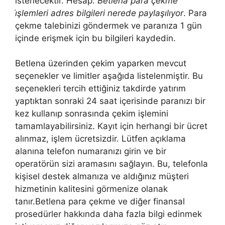
istenecektir. Hesap.
Betlena para çekme
i̇şlemleri adres bilgileri nerede paylaşılıyor
. Para
çekme talebinizi göndermek ve paranıza 1 gün
içinde erişmek için bu bilgileri kaydedin.
Betlena üzerinden çekim yaparken mevcut
seçenekler ve limitler aşağıda listelenmiştir. Bu
seçenekleri tercih ettiğiniz takdirde yatırım
yaptıktan sonraki 24 saat içerisinde paranızı bir
kez kullanıp sonrasında çekim işlemini
tamamlayabilirsiniz. Kayıt için herhangi bir ücret
alınmaz, işlem ücretsizdir. Lütfen açıklama
alanına telefon numaranızı girin ve bir
operatörün sizi aramasını sağlayın. Bu, telefonla
kişisel destek almanıza ve aldığınız müşteri
hizmetinin kalitesini görmenize olanak
tanır.Betlena para çekme ve diğer finansal
prosedürler hakkında daha fazla bilgi edinmek