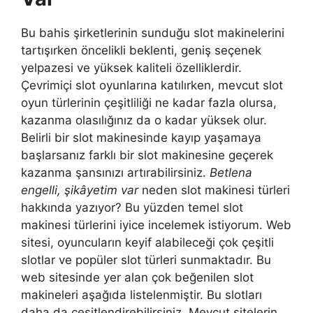
Bu bahis şirketlerinin sunduğu slot makinelerini
tartışırken öncelikli beklenti, geniş seçenek
yelpazesi ve yüksek kaliteli özelliklerdir.
Çevrimiçi slot oyunlarına katılırken, mevcut slot
oyun türlerinin çeşitliliği ne kadar fazla olursa,
kazanma olasılığınız da o kadar yüksek olur.
Belirli bir slot makinesinde kayıp yaşamaya
başlarsanız farklı bir slot makinesine geçerek
kazanma şansınızı artırabilirsiniz.
Betlena
engelli, şikâyetim var
neden slot makinesi türleri
hakkında yazıyor? Bu yüzden temel slot
makinesi türlerini iyice incelemek istiyorum. Web
sitesi, oyuncuların keyif alabileceği çok çeşitli
slotlar ve popüler slot türleri sunmaktadır. Bu
web sitesinde yer alan çok beğenilen slot
makineleri aşağıda listelenmiştir. Bu slotları
daha da çeşitlendirebilirsiniz. Mevcut sitelerin