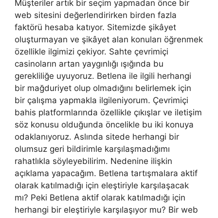
Müşteriler artık bir seçim yapmadan önce bir
web sitesini değerlendirirken birden fazla
faktörü hesaba katıyor. Sitemizde şikâyet
oluşturmayan ve şikâyet alan konuları öğrenmek
özellikle ilgimizi çekiyor. Sahte çevrimiçi
casinoların artan yaygınlığı ışığında bu
gerekliliğe uyuyoruz. Betlena ile ilgili herhangi
bir mağduriyet olup olmadığını belirlemek için
bir çalışma yapmakla ilgileniyorum. Çevrimiçi
bahis platformlarında özellikle çıkışlar ve iletişim
söz konusu olduğunda öncelikle bu iki konuya
odaklanıyoruz. Aslında sitede herhangi bir
olumsuz geri bildirimle karşılaşmadığımı
rahatlıkla söyleyebilirim. Nedenine ilişkin
açıklama yapacağım. Betlena tartışmalara aktif
olarak katılmadığı için eleştiriyle karşılaşacak
mı? Peki Betlena aktif olarak katılmadığı için
herhangi bir eleştiriyle karşılaşıyor mu? Bir web