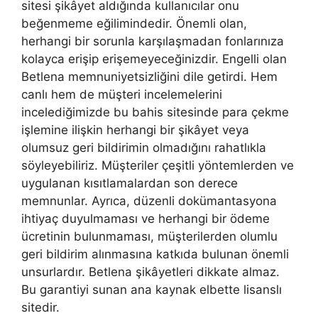
sitesi şikâyet aldığında kullanıcılar onu
beğenmeme eğilimindedir. Önemli olan,
herhangi bir sorunla karşılaşmadan fonlarınıza
kolayca erişip erişemeyeceğinizdir. Engelli olan
Betlena memnuniyetsizliğini dile getirdi. Hem
canlı hem de müşteri incelemelerini
incelediğimizde bu bahis sitesinde para çekme
işlemine ilişkin herhangi bir şikâyet veya
olumsuz geri bildirimin olmadığını rahatlıkla
söyleyebiliriz. Müşteriler çeşitli yöntemlerden ve
uygulanan kısıtlamalardan son derece
memnunlar. Ayrıca, düzenli dokümantasyona
ihtiyaç duyulmaması ve herhangi bir ödeme
ücretinin bulunmaması, müşterilerden olumlu
geri bildirim alınmasına katkıda bulunan önemli
unsurlardır. Betlena şikâyetleri dikkate almaz.
Bu garantiyi sunan ana kaynak elbette lisanslı
sitedir.