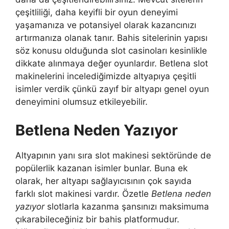
çeşitliliği, daha keyifli bir oyun deneyimi
yaşamanıza ve potansiyel olarak kazancınızı
artırmanıza olanak tanır. Bahis sitelerinin yapısı
söz konusu olduğunda slot casinoları kesinlikle
dikkate alınmaya değer oyunlardır. Betlena slot
makinelerini incelediğimizde altyapıya çeşitli
isimler verdik çünkü zayıf bir altyapı genel oyun
deneyimini olumsuz etkileyebilir.
Betlena Neden Yazıyor
Altyapının yanı sıra slot makinesi sektöründe de
popülerlik kazanan isimler bunlar. Buna ek
olarak, her altyapı sağlayıcısının çok sayıda
farklı slot makinesi vardır. Özetle
Betlena neden
yazıyor
slotlarla kazanma şansınızı maksimuma
çıkarabileceğiniz bir bahis platformudur.