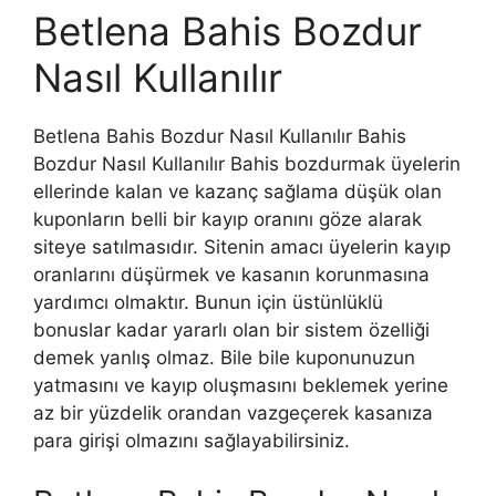
Betlena Bahis Bozdur
Nasıl Kullanılır
Betlena Bahis Bozdur Nasıl Kullanılır Bahis
Bozdur Nasıl Kullanılır Bahis bozdurmak üyelerin
ellerinde kalan ve kazanç sağlama düşük olan
kuponların belli bir kayıp oranını göze alarak
siteye satılmasıdır. Sitenin amacı üyelerin kayıp
oranlarını düşürmek ve kasanın korunmasına
yardımcı olmaktır. Bunun için üstünlüklü
bonuslar kadar yararlı olan bir sistem özelliği
demek yanlış olmaz. Bile bile kuponunuzun
yatmasını ve kayıp oluşmasını beklemek yerine
az bir yüzdelik orandan vazgeçerek kasanıza
para girişi olmazını sağlayabilirsiniz.