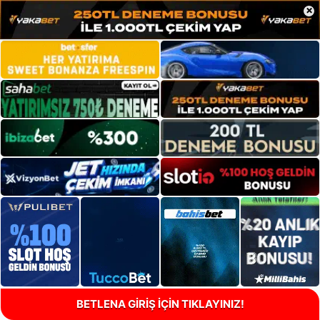
×
BETLENA GİRİŞ İÇİN TIKLAYINIZ!