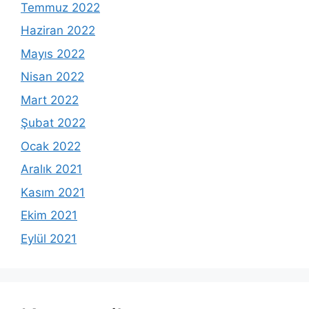
Temmuz 2022
Haziran 2022
Mayıs 2022
Nisan 2022
Mart 2022
Şubat 2022
Ocak 2022
Aralık 2021
Kasım 2021
Ekim 2021
Eylül 2021