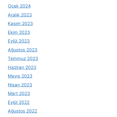
Ocak 2024
Aralık 2023
Kasım 2023
Ekim 2023
Eylül 2023
Ağustos 2023
Temmuz 2023
Haziran 2023
Mayıs 2023
Nisan 2023
Mart 2023
Eylül 2022
Ağustos 2022