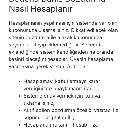
Nasıl Hesaplanır
Hesaplamanın yapılması için sistemde var olan
kuponunuza ulaşmalısınız. Dikkat edilecek olan
sitenin bozdurma ile alakalı kuponunuza
seçenek ekleyip eklemediğidir. Seçenek
eklendiğinde sistem kendiliğinden ne oranda
kesinti olacağını hesaplar. Üyenin hesaplama
yapmasına gerek yoktur. Ardından:
Hesaplamayı kabul etmeye karar
verdiğinizde onaylamanız istenir,
Sisteme onay vermek için kutuya
tıklamalısınız,
Aktif edilen bozdurma özelliği vasıtası ile
kuponunuz iptal edilir,
Hesaplanan rakamın hesabınıza