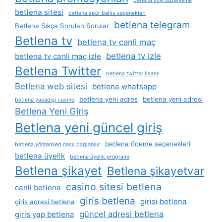
betlena site düzenleme
betlena sitesi
betlena spor bahis seçenekleri
betlena telegram
Betlena Sıkça Sorulan Sorular
Betlena tv
betlena tv canli maç
betlena tv izle
betlena tv canli maç izle
Betlena Twitter
betlena twitter lisans
Betlena web sitesi
betlena whatsapp
betlena yeni adres
betlena yeni adresi
betlena yasadışı casino
Betlena Yeni Giriş
Betlena yeni güncel giriş
betlena ödeme seçenekleri
betlena yöntemleri nasıl bağlanılır
betlena üyelik
betlena üyelik programı
Betlena şikayet
Betlena şikayetvar
casino sitesi betlena
canli betlena
giris betlena
girisi betlena
giris adresi betlena
güncel adresi betlena
giris yap betlena