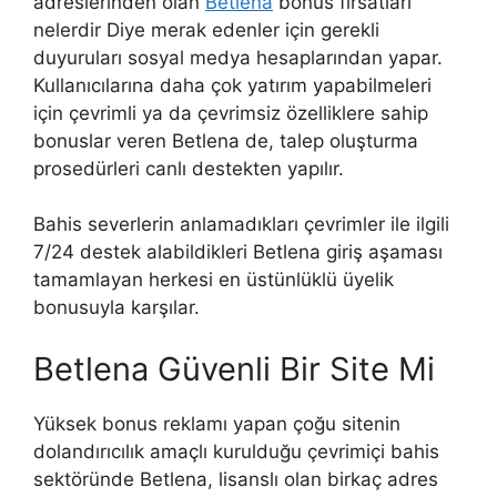
adreslerinden olan
Betlena
bonus fırsatları
nelerdir Diye merak edenler için gerekli
duyuruları sosyal medya hesaplarından yapar.
Kullanıcılarına daha çok yatırım yapabilmeleri
için çevrimli ya da çevrimsiz özelliklere sahip
bonuslar veren Betlena de, talep oluşturma
prosedürleri canlı destekten yapılır.
Bahis severlerin anlamadıkları çevrimler ile ilgili
7/24 destek alabildikleri Betlena giriş aşaması
tamamlayan herkesi en üstünlüklü üyelik
bonusuyla karşılar.
Betlena Güvenli Bir Site Mi
Yüksek bonus reklamı yapan çoğu sitenin
dolandırıcılık amaçlı kurulduğu çevrimiçi bahis
sektöründe Betlena, lisanslı olan birkaç adres