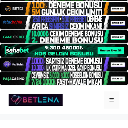
İçeriğe
atla
Menü