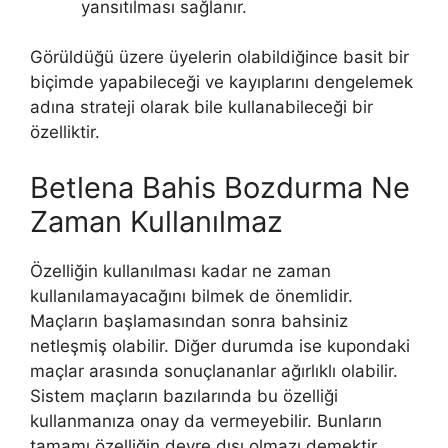
yansıtılması sağlanır.
Görüldüğü üzere üyelerin olabildiğince basit bir
biçimde yapabileceği ve kayıplarını dengelemek
adına strateji olarak bile kullanabileceği bir
özelliktir.
Betlena Bahis Bozdurma Ne
Zaman Kullanılmaz
Özelliğin kullanılması kadar ne zaman
kullanılamayacağını bilmek de önemlidir.
Maçların başlamasından sonra bahsiniz
netleşmiş olabilir. Diğer durumda ise kupondaki
maçlar arasında sonuçlananlar ağırlıklı olabilir.
Sistem maçların bazılarında bu özelliği
kullanmanıza onay da vermeyebilir. Bunların
tamamı özelliğin devre dışı olmazı demektir.