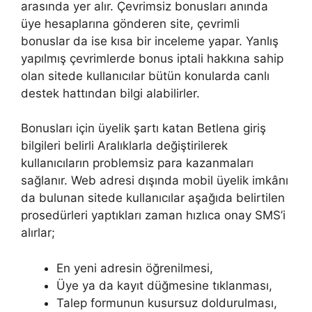
arasında yer alır. Çevrimsiz bonusları anında
üye hesaplarına gönderen site, çevrimli
bonuslar da ise kısa bir inceleme yapar. Yanlış
yapılmış çevrimlerde bonus iptali hakkına sahip
olan sitede kullanıcılar bütün konularda canlı
destek hattından bilgi alabilirler.
Bonusları için üyelik şartı katan Betlena giriş
bilgileri belirli Aralıklarla değiştirilerek
kullanıcıların problemsiz para kazanmaları
sağlanır. Web adresi dışında mobil üyelik imkânı
da bulunan sitede kullanıcılar aşağıda belirtilen
prosedürleri yaptıkları zaman hızlıca onay SMS’i
alırlar;
En yeni adresin öğrenilmesi,
Üye ya da kayıt düğmesine tıklanması,
Talep formunun kusursuz doldurulması,