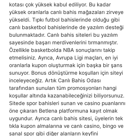
kotası çok yüksek kabul ediliyor. Bu kadar
yüksek oranlarla canlı bahis mağazaları zirveye
yükseldi. Tıpkı futbol bahislerinde olduğu gibi
canlı basketbol bahislerinde de yazılım desteği
bulunmaktadır. Canlı bahis siteleri bu yazılım
sayesinde başarı merdivenlerini tırmanmıştır.
Özellikle basketbolda NBA sonuçlarını takip
etmelisiniz. Ayrıca, Avrupa Ligi maçları, en iyi
oranlarla kupon oluşturmak için başka bir şans
sunuyor. Bonus dönüştürme koşulları için siteyi
inceleyeceğiz. Artık Canlı Bahis Odası
tarafından sunulan tüm promosyonları hangi
koşullar altında kazanabileceğinizi biliyorsunuz.
Sitede spor bahisleri sunan ve casino puanlarını
öne çıkaran Betlena platformuna kayıt olmak
uygundur. Ayrıca canlı bahis sitesi, üyelerin tek
tıkla kupon almalarına ve canlı casino, bingo ve
sanal spor gibi diğer alanların keyfini