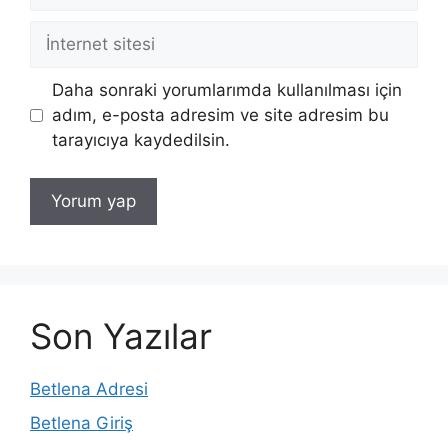
İnternet
sitesi
Daha sonraki yorumlarımda kullanılması için
adım, e-posta adresim ve site adresim bu
tarayıcıya kaydedilsin.
Son Yazılar
Betlena Adresi
Betlena Giriş