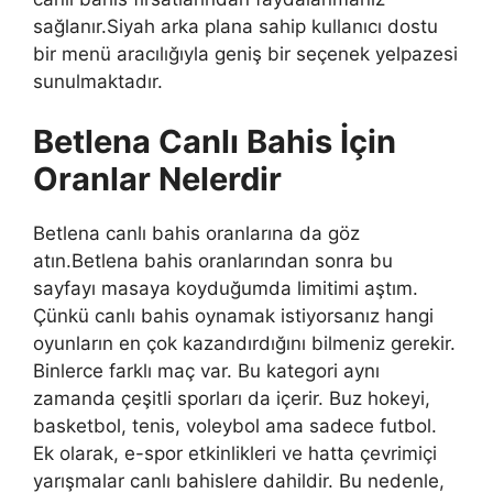
sağlanır.Siyah arka plana sahip kullanıcı dostu
bir menü aracılığıyla geniş bir seçenek yelpazesi
sunulmaktadır.
Betlena Canlı Bahis İçin
Oranlar Nelerdir
Betlena canlı bahis oranlarına da göz
atın.Betlena bahis oranlarından sonra bu
sayfayı masaya koyduğumda limitimi aştım.
Çünkü canlı bahis oynamak istiyorsanız hangi
oyunların en çok kazandırdığını bilmeniz gerekir.
Binlerce farklı maç var. Bu kategori aynı
zamanda çeşitli sporları da içerir. Buz hokeyi,
basketbol, ​​tenis, voleybol ama sadece futbol.
Ek olarak, e-spor etkinlikleri ve hatta çevrimiçi
yarışmalar canlı bahislere dahildir. Bu nedenle,