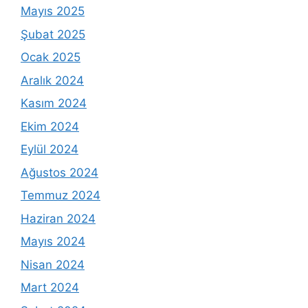
Mayıs 2025
Şubat 2025
Ocak 2025
Aralık 2024
Kasım 2024
Ekim 2024
Eylül 2024
Ağustos 2024
Temmuz 2024
Haziran 2024
Mayıs 2024
Nisan 2024
Mart 2024