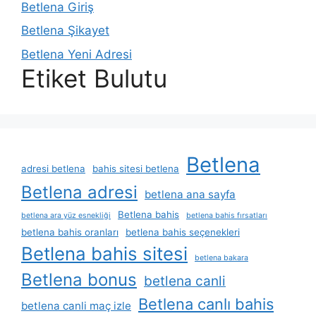
Betlena Giriş
Betlena Şikayet
Betlena Yeni Adresi
Etiket Bulutu
Betlena
adresi betlena
bahis sitesi betlena
Betlena adresi
betlena ana sayfa
Betlena bahis
betlena ara yüz esnekliği
betlena bahis fırsatları
betlena bahis oranları
betlena bahis seçenekleri
Betlena bahis sitesi
betlena bakara
Betlena bonus
betlena canli
Betlena canlı bahis
betlena canli maç izle