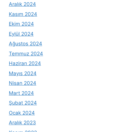
Aralık 2024
Kasım 2024
Ekim 2024
Eylül 2024
Ağustos 2024
Temmuz 2024
Haziran 2024
Mayıs 2024
Nisan 2024
Mart 2024
Şubat 2024
Ocak 2024
Aralık 2023