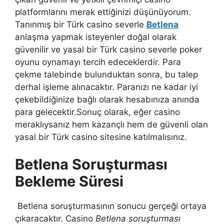
platformlarını merak ettiğinizi düşünüyorum.
Tanınmış bir Türk casino severle
Betlena
anlaşma yapmak isteyenler doğal olarak
güvenilir ve yasal bir Türk casino severle poker
oyunu oynamayı tercih edeceklerdir. Para
çekme talebinde bulunduktan sonra, bu talep
derhal işleme alınacaktır. Paranızı ne kadar iyi
çekebildiğinize bağlı olarak hesabınıza anında
para gelecektir.Sonuç olarak, eğer casino
meraklıysanız hem kazançlı hem de güvenli olan
yasal bir Türk casino sitesine katılmalısınız.
Betlena Soruşturması
Bekleme Süresi
Betlena soruşturmasının sonucu gerçeği ortaya
çıkaracaktır. Casino
Betlena soruşturması