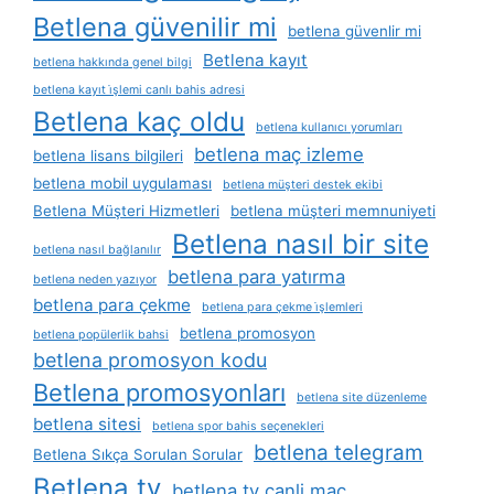
Betlena güvenilir mi
betlena güvenlir mi
Betlena kayıt
betlena hakkında genel bilgi
betlena kayıt i̇şlemi canlı bahis adresi
Betlena kaç oldu
betlena kullanıcı yorumları
betlena maç izleme
betlena lisans bilgileri
betlena mobil uygulaması
betlena müşteri destek ekibi
Betlena Müşteri Hizmetleri
betlena müşteri memnuniyeti
Betlena nasıl bir site
betlena nasıl bağlanılır
betlena para yatırma
betlena neden yazıyor
betlena para çekme
betlena para çekme i̇şlemleri
betlena promosyon
betlena popülerlik bahsi
betlena promosyon kodu
Betlena promosyonları
betlena site düzenleme
betlena sitesi
betlena spor bahis seçenekleri
betlena telegram
Betlena Sıkça Sorulan Sorular
Betlena tv
betlena tv canli maç