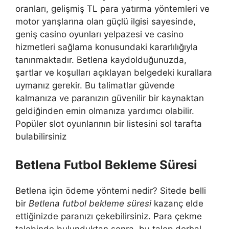
oranları, gelişmiş TL para yatırma yöntemleri ve
motor yarışlarına olan güçlü ilgisi sayesinde,
geniş casino oyunları yelpazesi ve casino
hizmetleri sağlama konusundaki kararlılığıyla
tanınmaktadır. Betlena kaydolduğunuzda,
şartlar ve koşulları açıklayan belgedeki kurallara
uymanız gerekir. Bu talimatlar güvende
kalmanıza ve paranızın güvenilir bir kaynaktan
geldiğinden emin olmanıza yardımcı olabilir.
Popüler slot oyunlarının bir listesini sol tarafta
bulabilirsiniz
Betlena Futbol Bekleme Süresi
Betlena için ödeme yöntemi nedir? Sitede belli
bir
Betlena futbol bekleme süresi
kazanç elde
ettiğinizde paranızı çekebilirsiniz. Para çekme