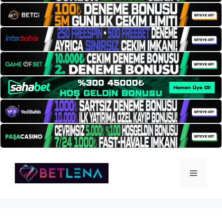
İçeriğe
atla
Menü