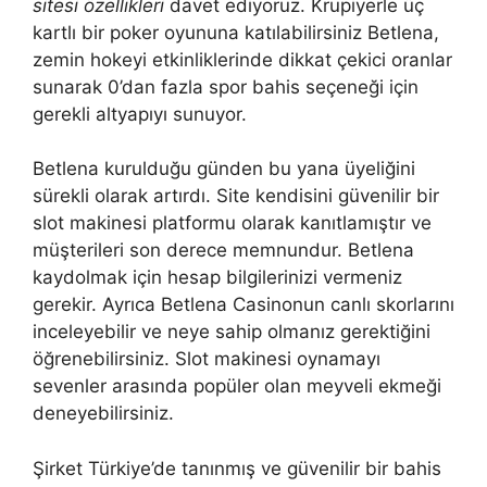
sitesi özellikleri
davet ediyoruz. Krupiyerle üç
kartlı bir poker oyununa katılabilirsiniz Betlena,
zemin hokeyi etkinliklerinde dikkat çekici oranlar
sunarak 0’dan fazla spor bahis seçeneği için
gerekli altyapıyı sunuyor.
Betlena kurulduğu günden bu yana üyeliğini
sürekli olarak artırdı. Site kendisini güvenilir bir
slot makinesi platformu olarak kanıtlamıştır ve
müşterileri son derece memnundur. Betlena
kaydolmak için hesap bilgilerinizi vermeniz
gerekir. Ayrıca Betlena Casinonun canlı skorlarını
inceleyebilir ve neye sahip olmanız gerektiğini
öğrenebilirsiniz. Slot makinesi oynamayı
sevenler arasında popüler olan meyveli ekmeği
deneyebilirsiniz.
Şirket Türkiye’de tanınmış ve güvenilir bir bahis