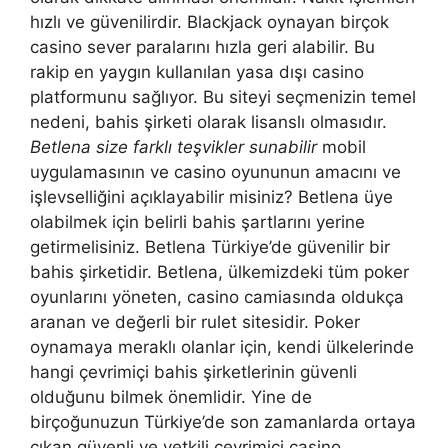
hızlı ve güvenilirdir. Blackjack oynayan birçok
casino sever paralarını hızla geri alabilir. Bu
rakip en yaygın kullanılan yasa dışı casino
platformunu sağlıyor. Bu siteyi seçmenizin temel
nedeni, bahis şirketi olarak lisanslı olmasıdır.
Betlena size farklı teşvikler sunabilir
mobil
uygulamasının ve casino oyununun amacını ve
işlevselliğini açıklayabilir misiniz? Betlena üye
olabilmek için belirli bahis şartlarını yerine
getirmelisiniz. Betlena Türkiye’de güvenilir bir
bahis şirketidir. Betlena, ülkemizdeki tüm poker
oyunlarını yöneten, casino camiasında oldukça
aranan ve değerli bir rulet sitesidir. Poker
oynamaya meraklı olanlar için, kendi ülkelerinde
hangi çevrimiçi bahis şirketlerinin güvenli
olduğunu bilmek önemlidir. Yine de
birçoğunuzun Türkiye’de son zamanlarda ortaya
çıkan güvenli ve yetkili çevrimiçi casino