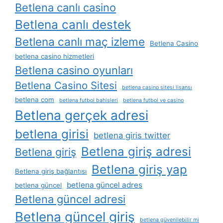
Betlena canlı casino
Betlena canlı destek
Betlena canlı maç izleme
Betlena Casino
betlena casino hizmetleri
Betlena casino oyunları
Betlena Casino Sitesi
betlena casino sitesi lisansı
betlena com
betlena futbol bahisleri
betlena futbol ve casino
Betlena gerçek adresi
betlena girisi
betlena giris twitter
Betlena giriş adresi
Betlena giriş
Betlena giriş yap
Betlena giriş bağlantısı
betlena güncel adres
betlena güncel
Betlena güncel adresi
Betlena güncel giriş
betlena güvenilebilir mi