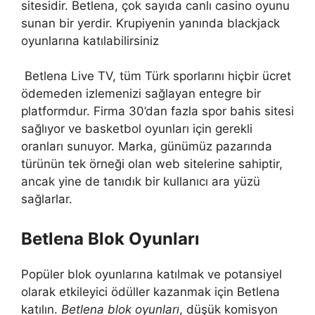
sitesidir. Betlena, çok sayıda canlı casino oyunu
sunan bir yerdir. Krupiyenin yanında blackjack
oyunlarına katılabilirsiniz
Betlena Live TV, tüm Türk sporlarını hiçbir ücret
ödemeden izlemenizi sağlayan entegre bir
platformdur. Firma 30’dan fazla spor bahis sitesi
sağlıyor ve basketbol oyunları için gerekli
oranları sunuyor. Marka, günümüz pazarında
türünün tek örneği olan web sitelerine sahiptir,
ancak yine de tanıdık bir kullanıcı ara yüzü
sağlarlar.
Betlena Blok Oyunları
Popüler blok oyunlarına katılmak ve potansiyel
olarak etkileyici ödüller kazanmak için Betlena
katılın.
Betlena blok oyunları
, düşük komisyon