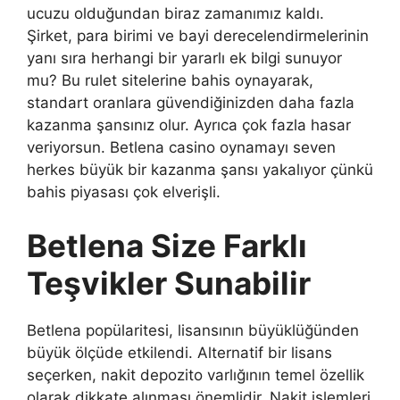
ucuzu olduğundan biraz zamanımız kaldı.
Şirket, para birimi ve bayi derecelendirmelerinin
yanı sıra herhangi bir yararlı ek bilgi sunuyor
mu? Bu rulet sitelerine bahis oynayarak,
standart oranlara güvendiğinizden daha fazla
kazanma şansınız olur. Ayrıca çok fazla hasar
veriyorsun. Betlena casino oynamayı seven
herkes büyük bir kazanma şansı yakalıyor çünkü
bahis piyasası çok elverişli.
Betlena Size Farklı
Teşvikler Sunabilir
Betlena popülaritesi, lisansının büyüklüğünden
büyük ölçüde etkilendi. Alternatif bir lisans
seçerken, nakit depozito varlığının temel özellik
olarak dikkate alınması önemlidir. Nakit işlemleri