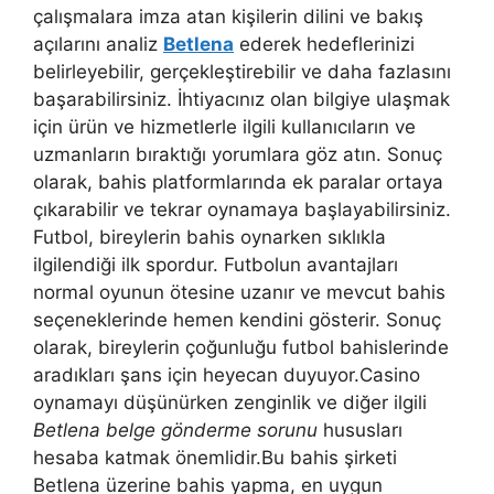
çalışmalara imza atan kişilerin dilini ve bakış
açılarını analiz
Betlena
ederek hedeflerinizi
belirleyebilir, gerçekleştirebilir ve daha fazlasını
başarabilirsiniz. İhtiyacınız olan bilgiye ulaşmak
için ürün ve hizmetlerle ilgili kullanıcıların ve
uzmanların bıraktığı yorumlara göz atın. Sonuç
olarak, bahis platformlarında ek paralar ortaya
çıkarabilir ve tekrar oynamaya başlayabilirsiniz.
Futbol, ​​bireylerin bahis oynarken sıklıkla
ilgilendiği ilk spordur. Futbolun avantajları
normal oyunun ötesine uzanır ve mevcut bahis
seçeneklerinde hemen kendini gösterir. Sonuç
olarak, bireylerin çoğunluğu futbol bahislerinde
aradıkları şans için heyecan duyuyor.Casino
oynamayı düşünürken zenginlik ve diğer ilgili
Betlena belge gönderme sorunu
hususları
hesaba katmak önemlidir.Bu bahis şirketi
Betlena üzerine bahis yapma, en uygun