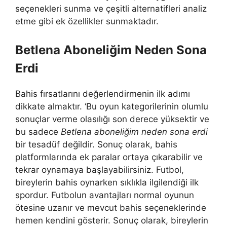
seçenekleri sunma ve çeşitli alternatifleri analiz
etme gibi ek özellikler sunmaktadır.
Betlena Aboneliğim Neden Sona
Erdi
Bahis fırsatlarını değerlendirmenin ilk adımı
dikkate almaktır. ‘Bu oyun kategorilerinin olumlu
sonuçlar verme olasılığı son derece yüksektir ve
bu sadece
Betlena aboneliğim neden sona erdi
bir tesadüf değildir. Sonuç olarak, bahis
platformlarında ek paralar ortaya çıkarabilir ve
tekrar oynamaya başlayabilirsiniz. Futbol, ​​
bireylerin bahis oynarken sıklıkla ilgilendiği ilk
spordur. Futbolun avantajları normal oyunun
ötesine uzanır ve mevcut bahis seçeneklerinde
hemen kendini gösterir. Sonuç olarak, bireylerin