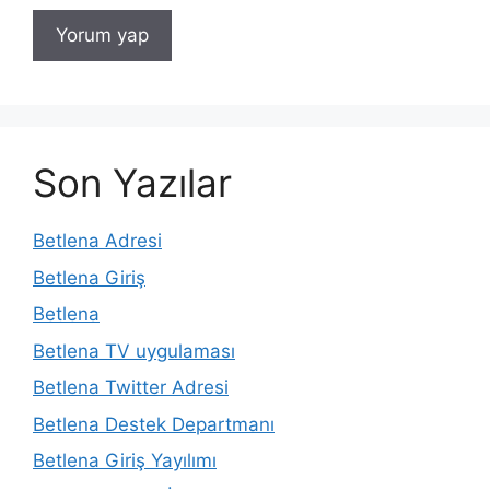
Son Yazılar
Betlena Adresi
Betlena Giriş
Betlena
Betlena TV uygulaması
Betlena Twitter Adresi
Betlena Destek Departmanı
Betlena Giriş Yayılımı