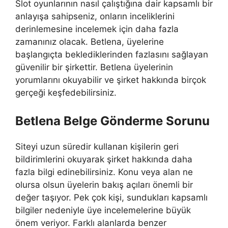
Slot oyunlarının nasıl çalıştığına dair kapsamlı bir
anlayışa sahipseniz, onların inceliklerini
derinlemesine incelemek için daha fazla
zamanınız olacak. Betlena, üyelerine
başlangıçta beklediklerinden fazlasını sağlayan
güvenilir bir şirkettir. Betlena üyelerinin
yorumlarını okuyabilir ve şirket hakkında birçok
gerçeği keşfedebilirsiniz.
Betlena Belge Gönderme Sorunu
Siteyi uzun süredir kullanan kişilerin geri
bildirimlerini okuyarak şirket hakkında daha
fazla bilgi edinebilirsiniz. Konu veya alan ne
olursa olsun üyelerin bakış açıları önemli bir
değer taşıyor. Pek çok kişi, sundukları kapsamlı
bilgiler nedeniyle üye incelemelerine büyük
önem veriyor. Farklı alanlarda benzer