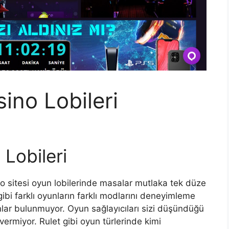
ino Lobileri
 Lobileri
no sitesi oyun lobilerinde masalar mutlaka tek düze
i farklı oyunların farklı modlarını deneyimleme
nlar bulunmuyor. Oyun sağlayıcıları sizi düşündüğü
 vermiyor. Rulet gibi oyun türlerinde kimi