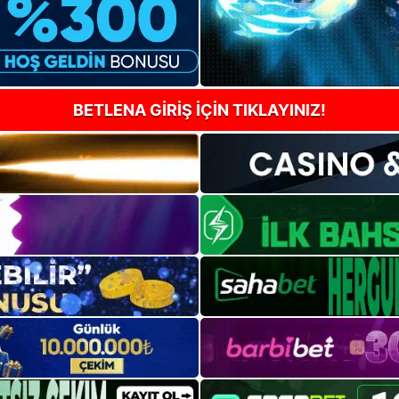
BETLENA GİRİŞ İÇİN TIKLAYINIZ!