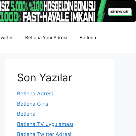
witter
Betlena Yeni Adresi
Betlena
Son Yazılar
Betlena Adresi
Betlena Giriş
Betlena
Betlena TV uygulaması
Betlena Twitter Adresi