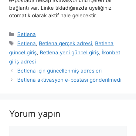
e-postada hesap aktivasyonunu içeren bir
bağlantı var. Linke tıkladığınızda üyeliğiniz
otomatik olarak aktif hale gelecektir.
Kategoriler
Betlena
Etiketler
Betlena
,
Betlena gerçek adresi
,
Betlena
güncel giriş
,
Betlena yeni güncel giriş
,
İkonbet
giriş adresi
Betlena için güncellenmiş adresleri
Betlena aktivasyon e-postası gönderilmedi
Yorum yapın
Yorum