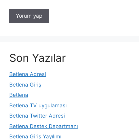
Son Yazılar
Betlena Adresi
Betlena Giriş
Betlena
Betlena TV uygulaması
Betlena Twitter Adresi
Betlena Destek Departmanı
Betlena Giriş Yayılımı