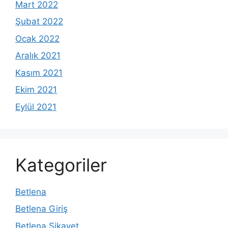
Mart 2022
Şubat 2022
Ocak 2022
Aralık 2021
Kasım 2021
Ekim 2021
Eylül 2021
Kategoriler
Betlena
Betlena Giriş
Betlena Şikayet