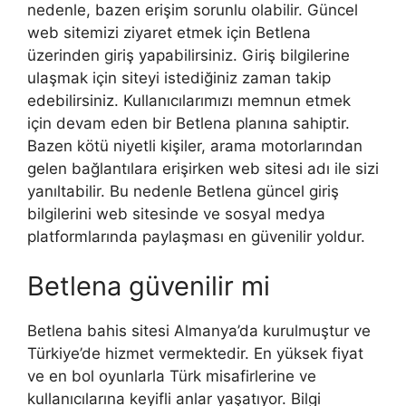
nedenle, bazen erişim sorunlu olabilir. Güncel
web sitemizi ziyaret etmek için Betlena
üzerinden giriş yapabilirsiniz. Giriş bilgilerine
ulaşmak için siteyi istediğiniz zaman takip
edebilirsiniz. Kullanıcılarımızı memnun etmek
için devam eden bir Betlena planına sahiptir.
Bazen kötü niyetli kişiler, arama motorlarından
gelen bağlantılara erişirken web sitesi adı ile sizi
yanıltabilir. Bu nedenle Betlena güncel giriş
bilgilerini web sitesinde ve sosyal medya
platformlarında paylaşması en güvenilir yoldur.
Betlena güvenilir mi
Betlena bahis sitesi Almanya’da kurulmuştur ve
Türkiye’de hizmet vermektedir. En yüksek fiyat
ve en bol oyunlarla Türk misafirlerine ve
kullanıcılarına keyifli anlar yaşatıyor. Bilgi