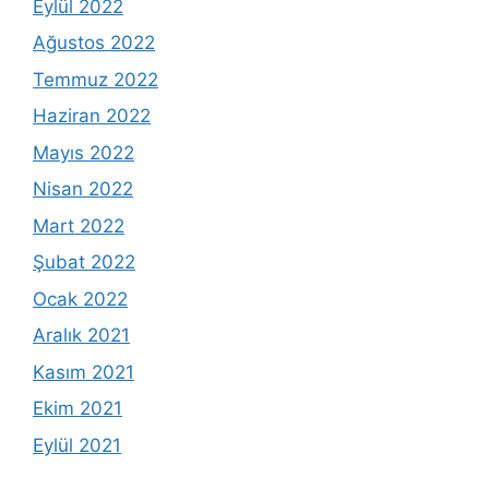
Eylül 2022
Ağustos 2022
Temmuz 2022
Haziran 2022
Mayıs 2022
Nisan 2022
Mart 2022
Şubat 2022
Ocak 2022
Aralık 2021
Kasım 2021
Ekim 2021
Eylül 2021