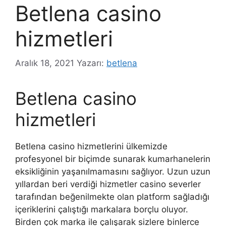
Betlena casino
hizmetleri
Aralık 18, 2021
Yazarı:
betlena
Betlena casino
hizmetleri
Betlena casino hizmetlerini ülkemizde
profesyonel bir biçimde sunarak kumarhanelerin
eksikliğinin yaşanılmamasını sağlıyor. Uzun uzun
yıllardan beri verdiği hizmetler casino severler
tarafından beğenilmekte olan platform sağladığı
içeriklerini çalıştığı markalara borçlu oluyor.
Birden çok marka ile çalışarak sizlere binlerce