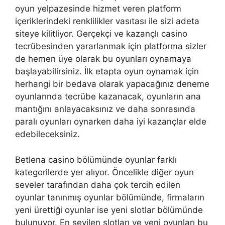
oyun yelpazesinde hizmet veren platform
içeriklerindeki renklilikler vasıtası ile sizi adeta
siteye kilitliyor. Gerçekçi ve kazançlı casino
tecrübesinden yararlanmak için platforma sizler
de hemen üye olarak bu oyunları oynamaya
başlayabilirsiniz. İlk etapta oyun oynamak için
herhangi bir bedava olarak yapacağınız deneme
oyunlarında tecrübe kazanacak, oyunların ana
mantığını anlayacaksınız ve daha sonrasında
paralı oyunları oynarken daha iyi kazançlar elde
edebileceksiniz.
Betlena casino bölümünde oyunlar farklı
kategorilerde yer alıyor. Öncelikle diğer oyun
seveler tarafından daha çok tercih edilen
oyunlar tanınmış oyunlar bölümünde, firmaların
yeni ürettiği oyunlar ise yeni slotlar bölümünde
bulunuyor. En sevilen slotları ve yeni oyunları bu