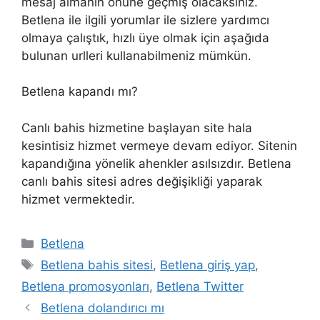
mesaj almanın önüne geçmiş olacaksınız.
Betlena ile ilgili yorumlar ile sizlere yardımcı
olmaya çalıştık, hızlı üye olmak için aşağıda
bulunan urlleri kullanabilmeniz mümkün.
Betlena kapandı mı?
Canlı bahis hizmetine başlayan site hala
kesintisiz hizmet vermeye devam ediyor. Sitenin
kapandığına yönelik ahenkler asılsızdır. Betlena
canlı bahis sitesi adres değişikliği yaparak
hizmet vermektedir.
Kategoriler
Betlena
Etiketler
Betlena bahis sitesi
,
Betlena giriş yap
,
Betlena promosyonları
,
Betlena Twitter
Betlena dolandırıcı mı