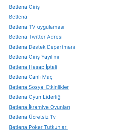
Betlena Giriş
Betlena
Betlena TV uygulaması
Betlena Twitter Adresi
Betlena Destek Departmanı
Betlena Giriş Yayılımı
Betlena Hesap İptali
Betlena Canlı Maç
Betlena Sosyal Etkinlikler
Betlena Oyun Liderliği
Betlena İkramiye Oyunları
Betlena Ücretsiz Tv
Betlena Poker Tutkunları