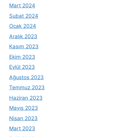
Mart 2024
Şubat 2024
Ocak 2024
Aralık 2023
Kasım 2023
Ekim 2023
Eylül 2023
Ağustos 2023
Temmuz 2023
Haziran 2023
Mayıs 2023
Nisan 2023
Mart 2023