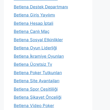
Betlena Destek Departmanı
Betlena Giriş Yayılımı
Betlena Hesap İptali
Betlena Canlı Maç
Betlena Sosyal Etkinlikler
Betlena Oyun Liderliği
Betlena İkramiye Oyunları
Betlena Ücretsiz Tv
Betlena Poker Tutkunları
Betlena Site Avantajları
Betlena Spor Çeşitliliği
Betlena Şikayet Önceliği
Betlena Video Poker