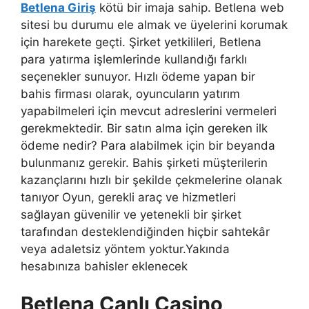
Betlena Giriş
kötü bir imaja sahip. Betlena web
sitesi bu durumu ele almak ve üyelerini korumak
için harekete geçti. Şirket yetkilileri, Betlena
para yatırma işlemlerinde kullandığı farklı
seçenekler sunuyor. Hızlı ödeme yapan bir
bahis firması olarak, oyuncuların yatırım
yapabilmeleri için mevcut adreslerini vermeleri
gerekmektedir. Bir satın alma için gereken ilk
ödeme nedir? Para alabilmek için bir beyanda
bulunmanız gerekir. Bahis şirketi müşterilerin
kazançlarını hızlı bir şekilde çekmelerine olanak
tanıyor Oyun, gerekli araç ve hizmetleri
sağlayan güvenilir ve yetenekli bir şirket
tarafından desteklendiğinden hiçbir sahtekâr
veya adaletsiz yöntem yoktur.Yakında
hesabınıza bahisler eklenecek
Betlena Canlı Casino