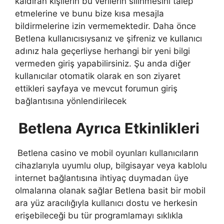
kaldıran kişilerin bu verilerin silinmesini talep
etmelerine ve bunu bize kısa mesajla
bildirmelerine izin vermemektedir. Daha önce
Betlena kullanıcısıysanız ve şifreniz ve kullanıcı
adınız hala geçerliyse herhangi bir yeni bilgi
vermeden giriş yapabilirsiniz. Şu anda diğer
kullanıcılar otomatik olarak en son ziyaret
ettikleri sayfaya ve mevcut forumun giriş
bağlantısına yönlendirilecek
Betlena Ayrıca Etkinlikleri
Betlena casino ve mobil oyunları kullanıcıların
cihazlarıyla uyumlu olup, bilgisayar veya kablolu
internet bağlantısına ihtiyaç duymadan üye
olmalarına olanak sağlar Betlena basit bir mobil
ara yüz aracılığıyla kullanıcı dostu ve herkesin
erişebileceği bu tür programlamayı sıklıkla