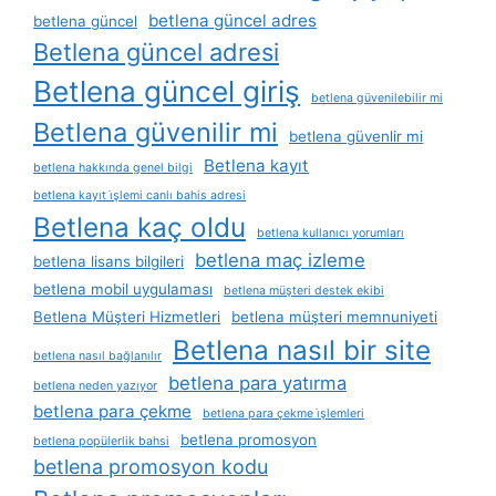
betlena güncel adres
betlena güncel
Betlena güncel adresi
Betlena güncel giriş
betlena güvenilebilir mi
Betlena güvenilir mi
betlena güvenlir mi
Betlena kayıt
betlena hakkında genel bilgi
betlena kayıt i̇şlemi canlı bahis adresi
Betlena kaç oldu
betlena kullanıcı yorumları
betlena maç izleme
betlena lisans bilgileri
betlena mobil uygulaması
betlena müşteri destek ekibi
Betlena Müşteri Hizmetleri
betlena müşteri memnuniyeti
Betlena nasıl bir site
betlena nasıl bağlanılır
betlena para yatırma
betlena neden yazıyor
betlena para çekme
betlena para çekme i̇şlemleri
betlena promosyon
betlena popülerlik bahsi
betlena promosyon kodu