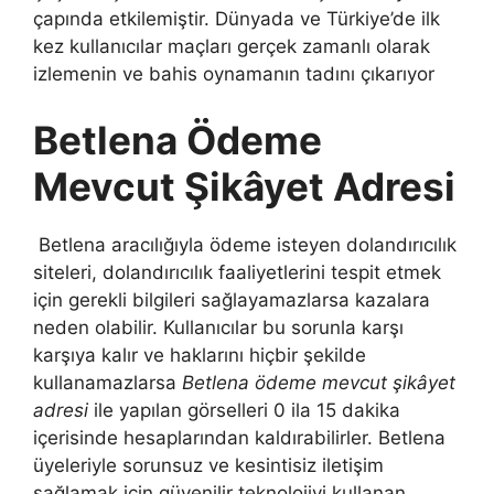
çapında etkilemiştir. Dünyada ve Türkiye’de ilk
kez kullanıcılar maçları gerçek zamanlı olarak
izlemenin ve bahis oynamanın tadını çıkarıyor
Betlena Ödeme
Mevcut Şikâyet Adresi
Betlena aracılığıyla ödeme isteyen dolandırıcılık
siteleri, dolandırıcılık faaliyetlerini tespit etmek
için gerekli bilgileri sağlayamazlarsa kazalara
neden olabilir. Kullanıcılar bu sorunla karşı
karşıya kalır ve haklarını hiçbir şekilde
kullanamazlarsa
Betlena ödeme mevcut şikâyet
adresi
ile yapılan görselleri 0 ila 15 dakika
içerisinde hesaplarından kaldırabilirler. Betlena
üyeleriyle sorunsuz ve kesintisiz iletişim
sağlamak için güvenilir teknolojiyi kullanan