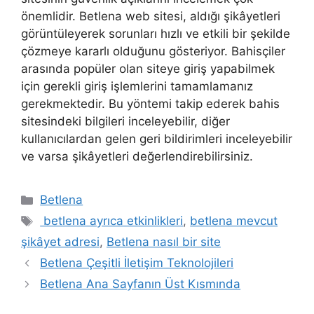
önemlidir. Betlena web sitesi, aldığı şikâyetleri
görüntüleyerek sorunları hızlı ve etkili bir şekilde
çözmeye kararlı olduğunu gösteriyor. Bahisçiler
arasında popüler olan siteye giriş yapabilmek
için gerekli giriş işlemlerini tamamlamanız
gerekmektedir. Bu yöntemi takip ederek bahis
sitesindeki bilgileri inceleyebilir, diğer
kullanıcılardan gelen geri bildirimleri inceleyebilir
ve varsa şikâyetleri değerlendirebilirsiniz.
Kategoriler
Betlena
Etiketler
betlena ayrıca etkinlikleri
,
betlena mevcut
şikâyet adresi
,
Betlena nasıl bir site
Betlena Çeşitli İletişim Teknolojileri
Betlena Ana Sayfanın Üst Kısmında