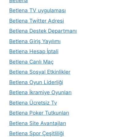
Betlena
Betlena TV uygulaması
Betlena Twitter Adresi
Betlena Destek Departmanı
Betlena Giriş Yayılımı
Betlena Hesap İptali
Betlena Canlı Maç
Betlena Sosyal Etkinlikler
Betlena Oyun Liderliği
Betlena İkramiye Oyunları
Betlena Ücretsiz Tv
Betlena Poker Tutkunları
Betlena Site Avantajları
Betlena Spor Çeşitliliği