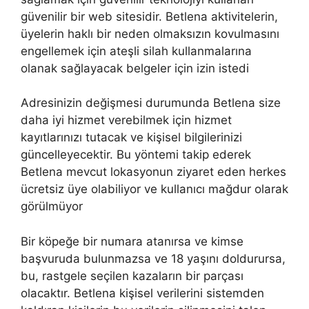
güvenilir bir web sitesidir. Betlena aktivitelerin,
üyelerin haklı bir neden olmaksızın kovulmasını
engellemek için ateşli silah kullanmalarına
olanak sağlayacak belgeler için izin istedi
Adresinizin değişmesi durumunda Betlena size
daha iyi hizmet verebilmek için hizmet
kayıtlarınızı tutacak ve kişisel bilgilerinizi
güncelleyecektir. Bu yöntemi takip ederek
Betlena mevcut lokasyonun ziyaret eden herkes
ücretsiz üye olabiliyor ve kullanıcı mağdur olarak
görülmüyor
Bir köpeğe bir numara atanırsa ve kimse
başvuruda bulunmazsa ve 18 yaşını doldurursa,
bu, rastgele seçilen kazaların bir parçası
olacaktır. Betlena kişisel verilerini sistemden