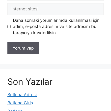
İnternet
sitesi
Daha sonraki yorumlarımda kullanılması için
adım, e-posta adresim ve site adresim bu
tarayıcıya kaydedilsin.
Son Yazılar
Betlena Adresi
Betlena Giriş