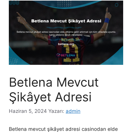
Betlena Mevcut
Şikâyet Adresi
Haziran 5, 2024
Yazarı:
admin
Betlena mevcut şikâyet adresi casinodan elde