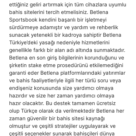
ettiğiniz geliri artırmak için tüm cihazlara uyumlu
bahis sitelerini tercih etmelisiniz. Betlena
Sportsbook kendini başarılı bir işletmeyi
sürdürmeye adamıştır ve yardım ve rehberlik
sunacak yetenekli bir kadroya sahiptir Betlena
Türkiye’deki yasağı nedeniyle hizmetlerini
genellikle farklı bir alan adı altında sunmaktadır.
Betlena en son giriş bilgilerinin korunduğunu ve
şirketin stake etme prosedürünü etkilemediğini
garanti eder Betlena platformlarındaki yatırımlar
ve bahis faaliyetleriyle ilgili her türlü soru veya
endişeniz konusunda size yardımcı olmaya
hazırdır ve size her zaman yardımcı olmaya
hazır olacaktır. Bu destek tamamen ücretsiz
olup Türkçe olarak da verilmektedir Betlena her
zaman güvenilir bir bahis sitesi kaynağı
olmuştur ve çeşitli stratejiler uygulayarak ve
çeşitli seçenekler sunarak bahisçileri dünya