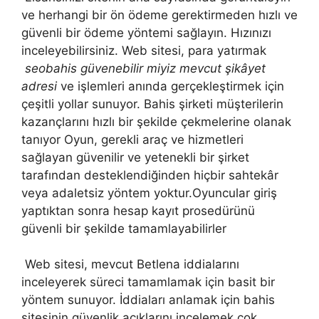
ve herhangi bir ön ödeme gerektirmeden hızlı ve
güvenli bir ödeme yöntemi sağlayın. Hızınızı
inceleyebilirsiniz. Web sitesi, para yatırmak
seobahis güvenebilir miyiz mevcut şikâyet
adresi
ve işlemleri anında gerçekleştirmek için
çeşitli yollar sunuyor. Bahis şirketi müşterilerin
kazançlarını hızlı bir şekilde çekmelerine olanak
tanıyor Oyun, gerekli araç ve hizmetleri
sağlayan güvenilir ve yetenekli bir şirket
tarafından desteklendiğinden hiçbir sahtekâr
veya adaletsiz yöntem yoktur.Oyuncular giriş
yaptıktan sonra hesap kayıt prosedürünü
güvenli bir şekilde tamamlayabilirler
Web sitesi, mevcut Betlena iddialarını
inceleyerek süreci tamamlamak için basit bir
yöntem sunuyor. İddiaları anlamak için bahis
sitesinin güvenlik açıklarını incelemek çok