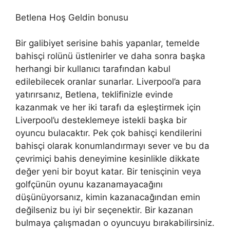
Betlena Hoş Geldin bonusu
Bir galibiyet serisine bahis yapanlar, temelde
bahisçi rolünü üstlenirler ve daha sonra başka
herhangi bir kullanıcı tarafından kabul
edilebilecek oranlar sunarlar. Liverpool’a para
yatırırsanız, Betlena, teklifinizle evinde
kazanmak ve her iki tarafı da eşleştirmek için
Liverpool’u desteklemeye istekli başka bir
oyuncu bulacaktır. Pek çok bahisçi kendilerini
bahisçi olarak konumlandırmayı sever ve bu da
çevrimiçi bahis deneyimine kesinlikle dikkate
değer yeni bir boyut katar. Bir tenisçinin veya
golfçünün oyunu kazanamayacağını
düşünüyorsanız, kimin kazanacağından emin
değilseniz bu iyi bir seçenektir. Bir kazanan
bulmaya çalışmadan o oyuncuyu bırakabilirsiniz.