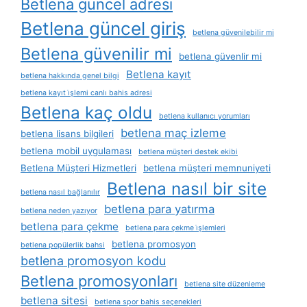
Betlena güncel adresi
Betlena güncel giriş
betlena güvenilebilir mi
Betlena güvenilir mi
betlena güvenlir mi
Betlena kayıt
betlena hakkında genel bilgi
betlena kayıt i̇şlemi canlı bahis adresi
Betlena kaç oldu
betlena kullanıcı yorumları
betlena maç izleme
betlena lisans bilgileri
betlena mobil uygulaması
betlena müşteri destek ekibi
Betlena Müşteri Hizmetleri
betlena müşteri memnuniyeti
Betlena nasıl bir site
betlena nasıl bağlanılır
betlena para yatırma
betlena neden yazıyor
betlena para çekme
betlena para çekme i̇şlemleri
betlena promosyon
betlena popülerlik bahsi
betlena promosyon kodu
Betlena promosyonları
betlena site düzenleme
betlena sitesi
betlena spor bahis seçenekleri