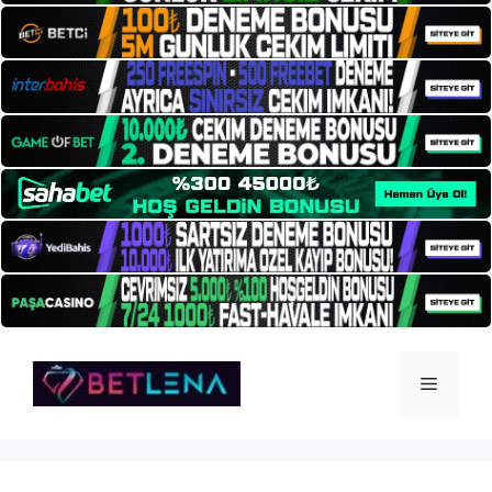
İçeriğe
atla
Menü