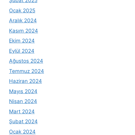
Şubat 2025
Ocak 2025
Aralık 2024
Kasım 2024
Ekim 2024
Eylül 2024
Ağustos 2024
Temmuz 2024
Haziran 2024
Mayıs 2024
Nisan 2024
Mart 2024
Şubat 2024
Ocak 2024