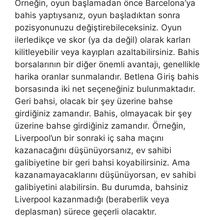
Örneğin, oyun başlamadan önce Barcelona’ya
bahis yaptıysanız, oyun başladıktan sonra
pozisyonunuzu değiştirebileceksiniz. Oyun
ilerledikçe ve skor (ya da değil) olarak karları
kilitleyebilir veya kayıpları azaltabilirsiniz. Bahis
borsalarının bir diğer önemli avantajı, genellikle
harika oranlar sunmalarıdır. Betlena Giriş bahis
borsasında iki net seçeneğiniz bulunmaktadır.
Geri bahsi, olacak bir şey üzerine bahse
girdiğiniz zamandır. Bahis, olmayacak bir şey
üzerine bahse girdiğiniz zamandır. Örneğin,
Liverpool’un bir sonraki iç saha maçını
kazanacağını düşünüyorsanız, ev sahibi
galibiyetine bir geri bahsi koyabilirsiniz. Ama
kazanamayacaklarını düşünüyorsan, ev sahibi
galibiyetini alabilirsin. Bu durumda, bahsiniz
Liverpool kazanmadığı (beraberlik veya
deplasman) sürece geçerli olacaktır.