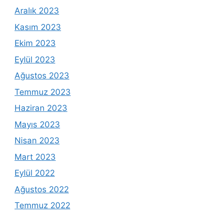
Aralık 2023
Kasım 2023
Ekim 2023
Eylül 2023
Ağustos 2023
Temmuz 2023
Haziran 2023
Mayıs 2023
Nisan 2023
Mart 2023
Eylül 2022
Ağustos 2022
Temmuz 2022