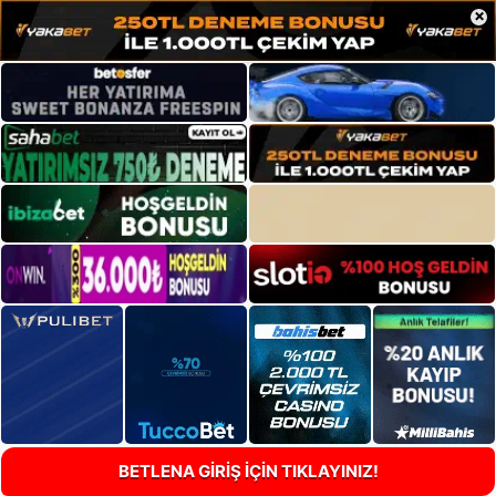
×
BETLENA GİRİŞ İÇİN TIKLAYINIZ!