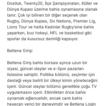
Dostluk, Twenty20, İlçe Şampiyonaları, Küller ve
Dünya Kupası üzerine bahis oynamasına olanak
tanır. Çok iyi bilinen bir diğer seçenek olan
Rugby, Dünya Kupası, Six Nations, Premier Lig,
Lions Tour ve hatta Kadınlar Rugby’sine bahis
yaparken, buz hokeyi, NFL ve basketbol gibi
sporlar da kusursuz derinliği kapsıyor.
Betlena Girişi
Betlena Giriş bahis borsası ayrıca uzun bir
siyasi, güncel olaylar ve e-Spor pazarları
listesine sahiptir. Politika bölümü, seçimler için
desteği veya belirli bir ülkeyi kimin yöneteceğini
içerir. Güncel olaylar bölümü genellikle çoğu TV
uygulamasını içerir. Etkinlikten önce bahis
oynamak eğlencelidir, ancak canlı bahis
heyecan verici bir deneyimdir ve Betlena Login