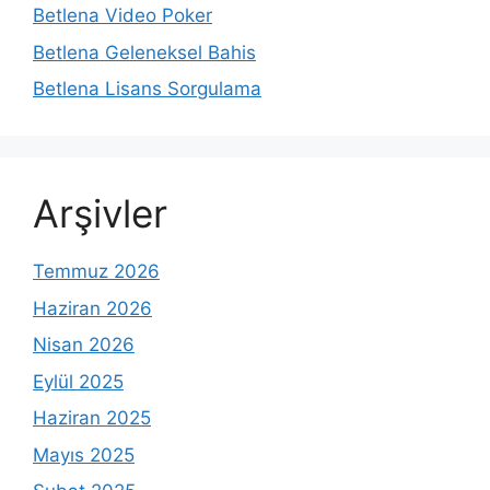
Betlena Video Poker
Betlena Geleneksel Bahis
Betlena Lisans Sorgulama
Arşivler
Temmuz 2026
Haziran 2026
Nisan 2026
Eylül 2025
Haziran 2025
Mayıs 2025