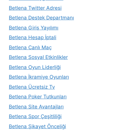
Betlena Twitter Adresi
Betlena Destek Departmanı
Betlena Giriş Yayılımı
Betlena Hesap İptali
Betlena Canlı Maç
Betlena Sosyal Etkinlikler
Betlena Oyun Liderliği
Betlena İkramiye Oyunları
Betlena Ücretsiz Tv
Betlena Poker Tutkunları
Betlena Site Avantajları
Betlena Spor Çeşitliliği
Betlena Şikayet Önceliği