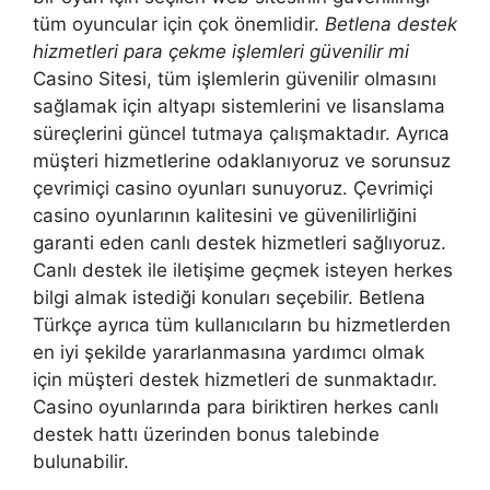
tüm oyuncular için çok önemlidir.
Betlena destek
hizmetleri para çekme işlemleri güvenilir mi
Casino Sitesi, tüm işlemlerin güvenilir olmasını
sağlamak için altyapı sistemlerini ve lisanslama
süreçlerini güncel tutmaya çalışmaktadır. Ayrıca
müşteri hizmetlerine odaklanıyoruz ve sorunsuz
çevrimiçi casino oyunları sunuyoruz. Çevrimiçi
casino oyunlarının kalitesini ve güvenilirliğini
garanti eden canlı destek hizmetleri sağlıyoruz.
Canlı destek ile iletişime geçmek isteyen herkes
bilgi almak istediği konuları seçebilir. Betlena
Türkçe ayrıca tüm kullanıcıların bu hizmetlerden
en iyi şekilde yararlanmasına yardımcı olmak
için müşteri destek hizmetleri de sunmaktadır.
Casino oyunlarında para biriktiren herkes canlı
destek hattı üzerinden bonus talebinde
bulunabilir.