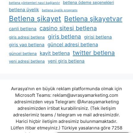
betlena ödeme seçenekleri
betlena yöntemleri nasıl bağlanılır
betlena üyelik
betlena üyelik programı
Betlena şikayet
Betlena şikayetvar
casino sitesi betlena
canli betlena
giris betlena
girisi betlena
giris adresi betlena
güncel adresi betlena
giris yap betlena
twitter betlena
kayit betlena
güncel betlena
yeni giris betlena
yeni adresi betlena
Avrasya'nın en büyük reklam platformunda olmak için
Microsoft Teams:
reklam@avrasyamarketing.com
adresimizden veya Telegram: @Avrasyamarketing
adresimizden irtibat kurabilirsiniz. (Tek iletişim
adreslerimiz teams / telegram ve mail adresimizdir.
Harici hiçbir iletişim adresimiz bulunmamaktadır.
Lütfen itibar etmeyiniz.) Türkiye yasalarına göre 7258