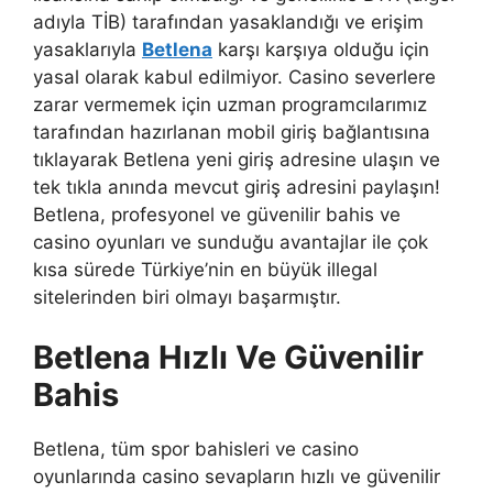
adıyla TİB) tarafından yasaklandığı ve erişim
yasaklarıyla
Betlena
karşı karşıya olduğu için
yasal olarak kabul edilmiyor. Casino severlere
zarar vermemek için uzman programcılarımız
tarafından hazırlanan mobil giriş bağlantısına
tıklayarak Betlena yeni giriş adresine ulaşın ve
tek tıkla anında mevcut giriş adresini paylaşın!
Betlena, profesyonel ve güvenilir bahis ve
casino oyunları ve sunduğu avantajlar ile çok
kısa sürede Türkiye’nin en büyük illegal
sitelerinden biri olmayı başarmıştır.
Betlena Hızlı Ve Güvenilir
Bahis
Betlena, tüm spor bahisleri ve casino
oyunlarında casino sevapların hızlı ve güvenilir