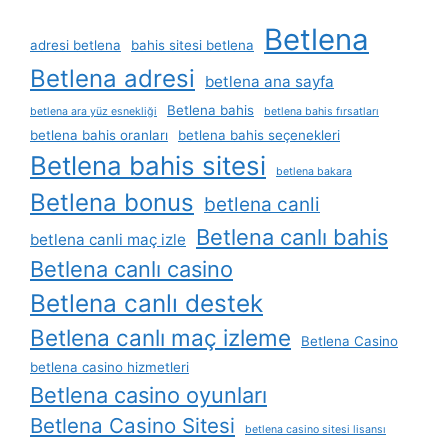
Betlena
adresi betlena
bahis sitesi betlena
Betlena adresi
betlena ana sayfa
Betlena bahis
betlena ara yüz esnekliği
betlena bahis fırsatları
betlena bahis oranları
betlena bahis seçenekleri
Betlena bahis sitesi
betlena bakara
Betlena bonus
betlena canli
Betlena canlı bahis
betlena canli maç izle
Betlena canlı casino
Betlena canlı destek
Betlena canlı maç izleme
Betlena Casino
betlena casino hizmetleri
Betlena casino oyunları
Betlena Casino Sitesi
betlena casino sitesi lisansı