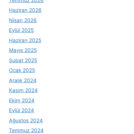
Temmuz 2026
Haziran 2026
Nisan 2026
Eylül 2025
Haziran 2025
Mayıs 2025
Şubat 2025
Ocak 2025
Aralık 2024
Kasım 2024
Ekim 2024
Eylül 2024
Ağustos 2024
Temmuz 2024