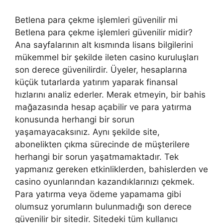
Betlena para çekme işlemleri güvenilir mi
Betlena para çekme işlemleri güvenilir midir?
Ana sayfalarının alt kısmında lisans bilgilerini
mükemmel bir şekilde ileten casino kuruluşları
son derece güvenilirdir. Üyeler, hesaplarına
küçük tutarlarda yatırım yaparak finansal
hızlarını analiz ederler. Merak etmeyin, bir bahis
mağazasında hesap açabilir ve para yatırma
konusunda herhangi bir sorun
yaşamayacaksınız. Aynı şekilde site,
abonelikten çıkma sürecinde de müşterilere
herhangi bir sorun yaşatmamaktadır. Tek
yapmanız gereken etkinliklerden, bahislerden ve
casino oyunlarından kazandıklarınızı çekmek.
Para yatırma veya ödeme yapamama gibi
olumsuz yorumların bulunmadığı son derece
güvenilir bir sitedir. Sitedeki tüm kullanıcı