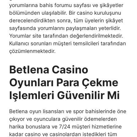
yorumlarına bahis forumu sayfası ve şikâyetler
bölümünden ulaşılabilir. Bir casino kuruluşunu
derecelendirdikten sonra, tüm üyelerin şikâyet
sayfasında yorumlarını paylaşmaları yeterlidir.
Yorumlar site tarafından değerlendirilmektedir.
Kullanıcı sorunları müşteri temsilcileri tarafından
çözümlenmektedir.
Betlena Casino
Oyunları Para Çekme
Işlemleri Güvenilir Mi
Betlena oyun lisansları ve spor bahislerinde öne
çıkıyor ve oyunculara güvenilir ödemelerden
harika bonuslara ve 7/24 müşteri hizmetlerine
kadar casino ve casinolardan istedikleri tüm