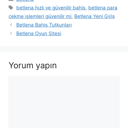
Etiketler
betlena hızlı ve güvenilir bahis
,
betlena para
çekme i̇şlemleri güvenilir mi
,
Betlena Yeni Giriş
Betlena Bahis Tutkunları
Betlena Oyun Sitesi
Yorum yapın
Yorum