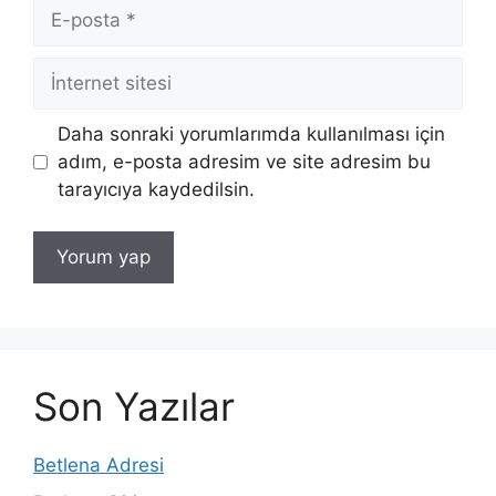
E-
posta
İnternet
sitesi
Daha sonraki yorumlarımda kullanılması için
adım, e-posta adresim ve site adresim bu
tarayıcıya kaydedilsin.
Son Yazılar
Betlena Adresi