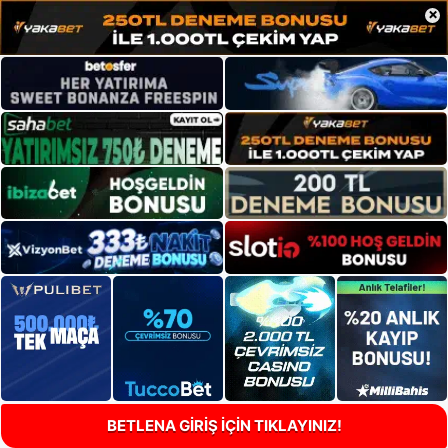
×
BETLENA GİRİŞ İÇİN TIKLAYINIZ!