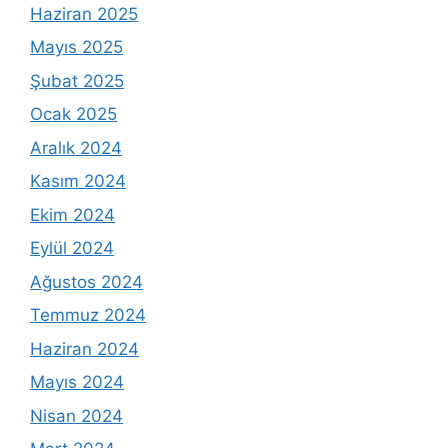
Haziran 2025
Mayıs 2025
Şubat 2025
Ocak 2025
Aralık 2024
Kasım 2024
Ekim 2024
Eylül 2024
Ağustos 2024
Temmuz 2024
Haziran 2024
Mayıs 2024
Nisan 2024