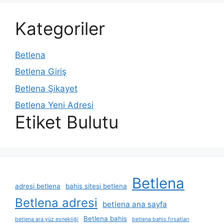
Kategoriler
Betlena
Betlena Giriş
Betlena Şikayet
Betlena Yeni Adresi
Etiket Bulutu
Betlena
adresi betlena
bahis sitesi betlena
Betlena adresi
betlena ana sayfa
Betlena bahis
betlena ara yüz esnekliği
betlena bahis fırsatları