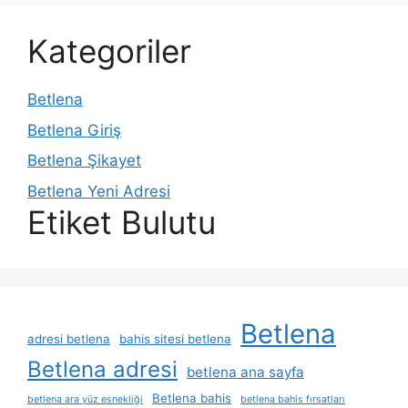
Kategoriler
Betlena
Betlena Giriş
Betlena Şikayet
Betlena Yeni Adresi
Etiket Bulutu
Betlena
adresi betlena
bahis sitesi betlena
Betlena adresi
betlena ana sayfa
Betlena bahis
betlena ara yüz esnekliği
betlena bahis fırsatları