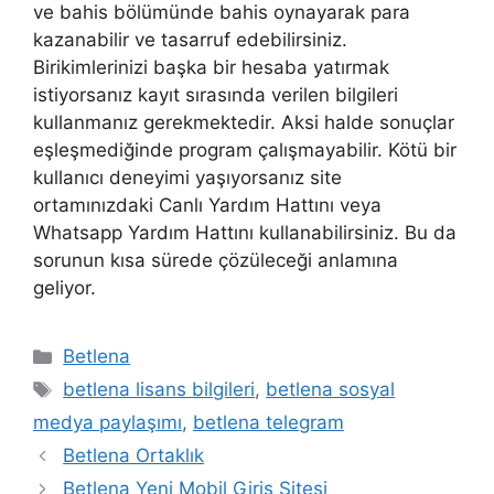
ve bahis bölümünde bahis oynayarak para
kazanabilir ve tasarruf edebilirsiniz.
Birikimlerinizi başka bir hesaba yatırmak
istiyorsanız kayıt sırasında verilen bilgileri
kullanmanız gerekmektedir. Aksi halde sonuçlar
eşleşmediğinde program çalışmayabilir. Kötü bir
kullanıcı deneyimi yaşıyorsanız site
ortamınızdaki Canlı Yardım Hattını veya
Whatsapp Yardım Hattını kullanabilirsiniz. Bu da
sorunun kısa sürede çözüleceği anlamına
geliyor.
Kategoriler
Betlena
Etiketler
betlena lisans bilgileri
,
betlena sosyal
medya paylaşımı
,
betlena telegram
Betlena Ortaklık
Betlena Yeni Mobil Giriş Sitesi