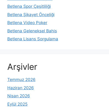
Betlena Spor Çeşitliliği
Betlena Şikayet Önceliği
Betlena Video Poker
Betlena Geleneksel Bahis
Betlena Lisans Sorgulama
Arşivler
Temmuz 2026
Haziran 2026
Nisan 2026
Eylül 2025