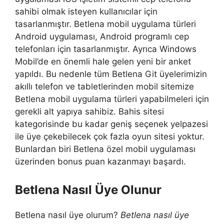
sahibi olmak isteyen kullanıcılar için
tasarlanmıştır. Betlena mobil uygulama türleri
Android uygulaması, Android programlı cep
telefonları için tasarlanmıştır. Ayrıca Windows
Mobil’de en önemli hale gelen yeni bir anket
yapıldı. Bu nedenle tüm Betlena Git üyelerimizin
akıllı telefon ve tabletlerinden mobil sitemize
Betlena mobil uygulama türleri yapabilmeleri için
gerekli alt yapıya sahibiz. Bahis sitesi
kategorisinde bu kadar geniş seçenek yelpazesi
ile üye çekebilecek çok fazla oyun sitesi yoktur.
Bunlardan biri Betlena özel mobil uygulaması
üzerinden bonus puan kazanmayı başardı.
Betlena Nasıl Üye Olunur
Betlena nasıl üye olurum?
Betlena nasıl üye