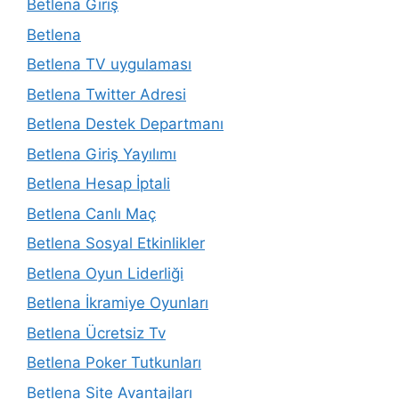
Betlena Giriş
Betlena
Betlena TV uygulaması
Betlena Twitter Adresi
Betlena Destek Departmanı
Betlena Giriş Yayılımı
Betlena Hesap İptali
Betlena Canlı Maç
Betlena Sosyal Etkinlikler
Betlena Oyun Liderliği
Betlena İkramiye Oyunları
Betlena Ücretsiz Tv
Betlena Poker Tutkunları
Betlena Site Avantajları