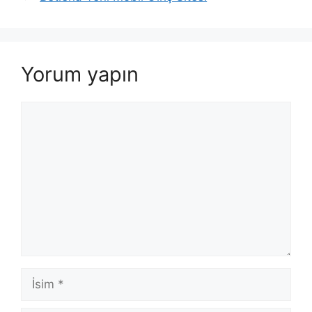
Yorum yapın
Yorum
İsim