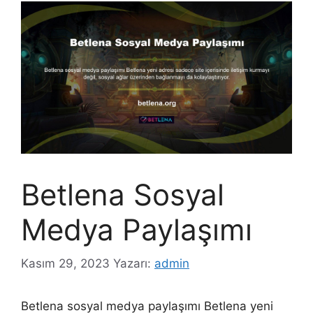
Betlena Sosyal
Medya Paylaşımı
Kasım 29, 2023
Yazarı:
admin
Betlena sosyal medya paylaşımı Betlena yeni