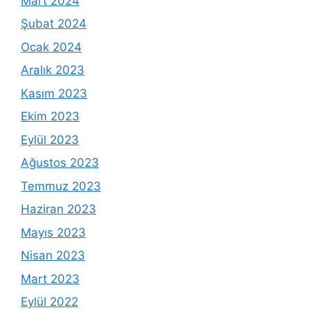
Mart 2024
Şubat 2024
Ocak 2024
Aralık 2023
Kasım 2023
Ekim 2023
Eylül 2023
Ağustos 2023
Temmuz 2023
Haziran 2023
Mayıs 2023
Nisan 2023
Mart 2023
Eylül 2022