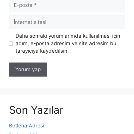
E-
posta
İnternet
sitesi
Daha sonraki yorumlarımda kullanılması için
adım, e-posta adresim ve site adresim bu
tarayıcıya kaydedilsin.
Son Yazılar
Betlena Adresi