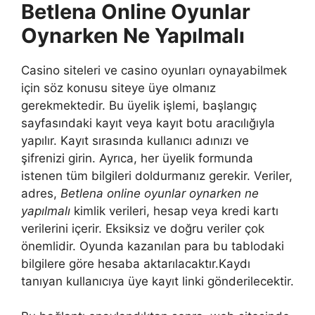
Betlena Online Oyunlar
Oynarken Ne Yapılmalı
Casino siteleri ve casino oyunları oynayabilmek
için söz konusu siteye üye olmanız
gerekmektedir. Bu üyelik işlemi, başlangıç ​​
sayfasındaki kayıt veya kayıt botu aracılığıyla
yapılır. Kayıt sırasında kullanıcı adınızı ve
şifrenizi girin. Ayrıca, her üyelik formunda
istenen tüm bilgileri doldurmanız gerekir. Veriler,
adres,
Betlena online oyunlar oynarken ne
yapılmalı
kimlik verileri, hesap veya kredi kartı
verilerini içerir. Eksiksiz ve doğru veriler çok
önemlidir. Oyunda kazanılan para bu tablodaki
bilgilere göre hesaba aktarılacaktır.Kaydı
tanıyan kullanıcıya üye kayıt linki gönderilecektir.