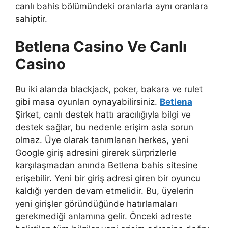
canlı bahis bölümündeki oranlarla aynı oranlara
sahiptir.
Betlena Casino Ve Canlı
Casino
Bu iki alanda blackjack, poker, bakara ve rulet
gibi masa oyunları oynayabilirsiniz.
Betlena
Şirket, canlı destek hattı aracılığıyla bilgi ve
destek sağlar, bu nedenle erişim asla sorun
olmaz. Üye olarak tanımlanan herkes, yeni
Google giriş adresini girerek sürprizlerle
karşılaşmadan anında Betlena bahis sitesine
erişebilir. Yeni bir giriş adresi giren bir oyuncu
kaldığı yerden devam etmelidir. Bu, üyelerin
yeni girişler göründüğünde hatırlamaları
gerekmediği anlamına gelir. Önceki adreste