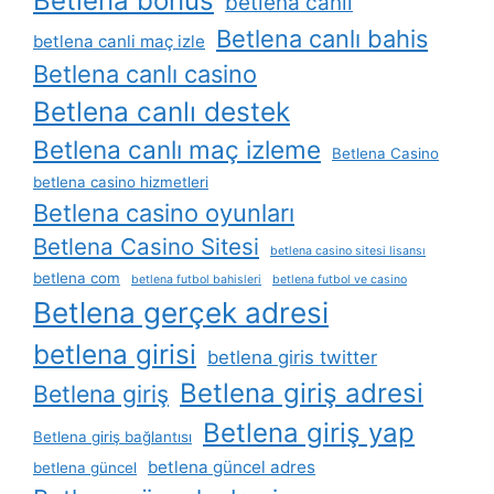
Betlena bonus
betlena canli
Betlena canlı bahis
betlena canli maç izle
Betlena canlı casino
Betlena canlı destek
Betlena canlı maç izleme
Betlena Casino
betlena casino hizmetleri
Betlena casino oyunları
Betlena Casino Sitesi
betlena casino sitesi lisansı
betlena com
betlena futbol bahisleri
betlena futbol ve casino
Betlena gerçek adresi
betlena girisi
betlena giris twitter
Betlena giriş adresi
Betlena giriş
Betlena giriş yap
Betlena giriş bağlantısı
betlena güncel adres
betlena güncel