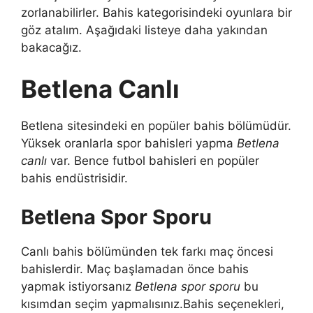
zorlanabilirler. Bahis kategorisindeki oyunlara bir
göz atalım. Aşağıdaki listeye daha yakından
bakacağız.
Betlena Canlı
Betlena sitesindeki en popüler bahis bölümüdür.
Yüksek oranlarla spor bahisleri yapma
Betlena
canlı
var. Bence futbol bahisleri en popüler
bahis endüstrisidir.
Betlena Spor Sporu
Canlı bahis bölümünden tek farkı maç öncesi
bahislerdir. Maç başlamadan önce bahis
yapmak istiyorsanız
Betlena spor sporu
bu
kısımdan seçim yapmalısınız.Bahis seçenekleri,