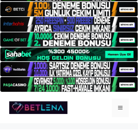
İçeriğe
atla
Menü