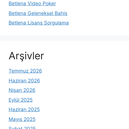
Betlena Video Poker
Betlena Geleneksel Bahis
Betlena Lisans Sorgulama
Arşivler
Temmuz 2026
Haziran 2026
Nisan 2026
Eylül 2025
Haziran 2025
Mayıs 2025
Şubat 2025