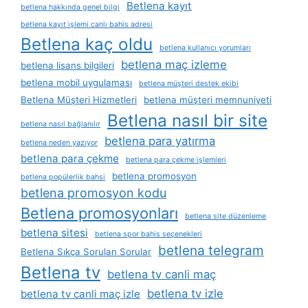
Betlena kayıt
betlena hakkında genel bilgi
betlena kayıt i̇şlemi canlı bahis adresi
Betlena kaç oldu
betlena kullanıcı yorumları
betlena maç izleme
betlena lisans bilgileri
betlena mobil uygulaması
betlena müşteri destek ekibi
Betlena Müşteri Hizmetleri
betlena müşteri memnuniyeti
Betlena nasıl bir site
betlena nasıl bağlanılır
betlena para yatırma
betlena neden yazıyor
betlena para çekme
betlena para çekme i̇şlemleri
betlena promosyon
betlena popülerlik bahsi
betlena promosyon kodu
Betlena promosyonları
betlena site düzenleme
betlena sitesi
betlena spor bahis seçenekleri
betlena telegram
Betlena Sıkça Sorulan Sorular
Betlena tv
betlena tv canli maç
betlena tv izle
betlena tv canli maç izle