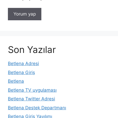
Son Yazılar
Betlena Adresi
Betlena Giriş
Betlena
Betlena TV uygulaması
Betlena Twitter Adresi
Betlena Destek Departmanı
Betlena Giriş Yayılımı