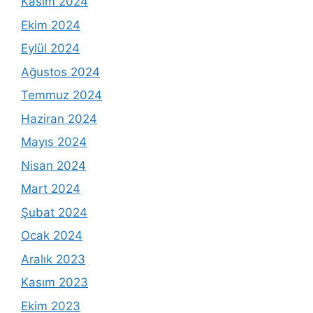
Kasım 2024
Ekim 2024
Eylül 2024
Ağustos 2024
Temmuz 2024
Haziran 2024
Mayıs 2024
Nisan 2024
Mart 2024
Şubat 2024
Ocak 2024
Aralık 2023
Kasım 2023
Ekim 2023