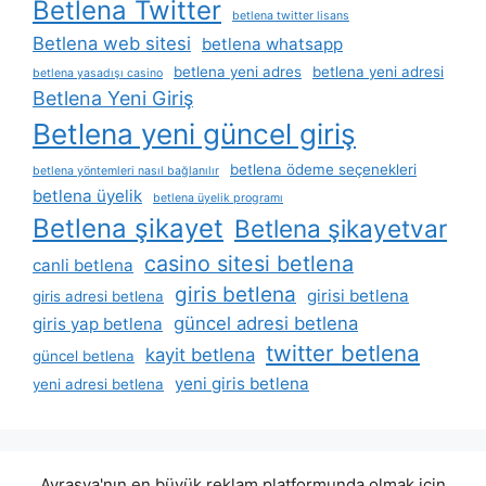
Betlena Twitter
betlena twitter lisans
Betlena web sitesi
betlena whatsapp
betlena yeni adres
betlena yeni adresi
betlena yasadışı casino
Betlena Yeni Giriş
Betlena yeni güncel giriş
betlena ödeme seçenekleri
betlena yöntemleri nasıl bağlanılır
betlena üyelik
betlena üyelik programı
Betlena şikayet
Betlena şikayetvar
casino sitesi betlena
canli betlena
giris betlena
girisi betlena
giris adresi betlena
güncel adresi betlena
giris yap betlena
twitter betlena
kayit betlena
güncel betlena
yeni giris betlena
yeni adresi betlena
Avrasya'nın en büyük reklam platformunda olmak için