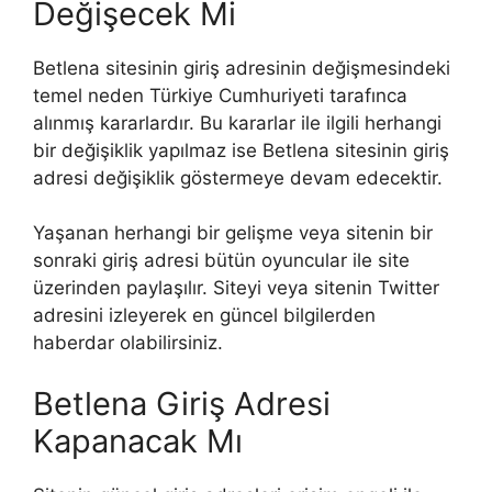
Değişecek Mi
Betlena sitesinin giriş adresinin değişmesindeki
temel neden Türkiye Cumhuriyeti tarafınca
alınmış kararlardır. Bu kararlar ile ilgili herhangi
bir değişiklik yapılmaz ise Betlena sitesinin giriş
adresi değişiklik göstermeye devam edecektir.
Yaşanan herhangi bir gelişme veya sitenin bir
sonraki giriş adresi bütün oyuncular ile site
üzerinden paylaşılır. Siteyi veya sitenin Twitter
adresini izleyerek en güncel bilgilerden
haberdar olabilirsiniz.
Betlena Giriş Adresi
Kapanacak Mı