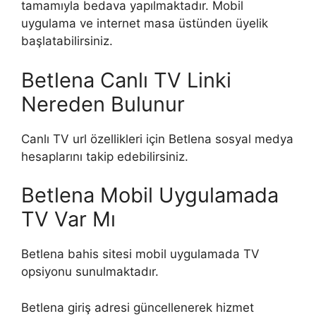
tamamıyla bedava yapılmaktadır. Mobil
uygulama ve internet masa üstünden üyelik
başlatabilirsiniz.
Betlena Canlı TV Linki
Nereden Bulunur
Canlı TV url özellikleri için Betlena sosyal medya
hesaplarını takip edebilirsiniz.
Betlena Mobil Uygulamada
TV Var Mı
Betlena bahis sitesi mobil uygulamada TV
opsiyonu sunulmaktadır.
Betlena giriş adresi güncellenerek hizmet