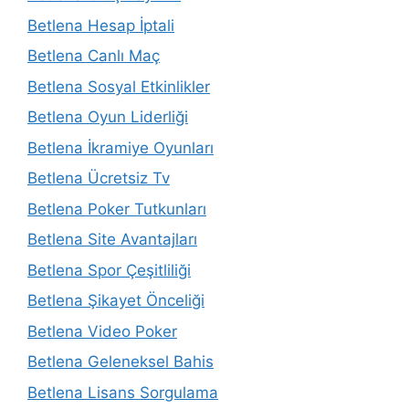
Betlena Hesap İptali
Betlena Canlı Maç
Betlena Sosyal Etkinlikler
Betlena Oyun Liderliği
Betlena İkramiye Oyunları
Betlena Ücretsiz Tv
Betlena Poker Tutkunları
Betlena Site Avantajları
Betlena Spor Çeşitliliği
Betlena Şikayet Önceliği
Betlena Video Poker
Betlena Geleneksel Bahis
Betlena Lisans Sorgulama