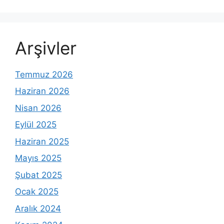
Arşivler
Temmuz 2026
Haziran 2026
Nisan 2026
Eylül 2025
Haziran 2025
Mayıs 2025
Şubat 2025
Ocak 2025
Aralık 2024