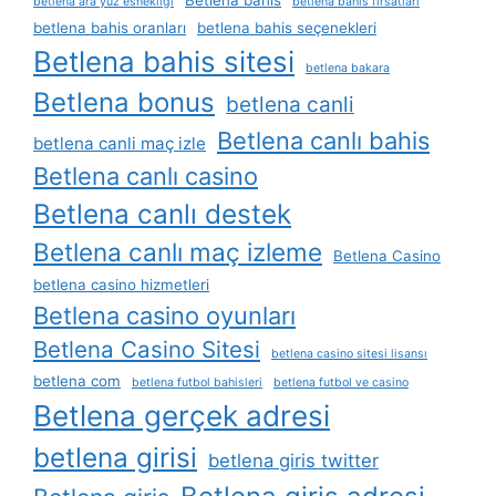
Betlena bahis
betlena ara yüz esnekliği
betlena bahis fırsatları
betlena bahis oranları
betlena bahis seçenekleri
Betlena bahis sitesi
betlena bakara
Betlena bonus
betlena canli
Betlena canlı bahis
betlena canli maç izle
Betlena canlı casino
Betlena canlı destek
Betlena canlı maç izleme
Betlena Casino
betlena casino hizmetleri
Betlena casino oyunları
Betlena Casino Sitesi
betlena casino sitesi lisansı
betlena com
betlena futbol bahisleri
betlena futbol ve casino
Betlena gerçek adresi
betlena girisi
betlena giris twitter