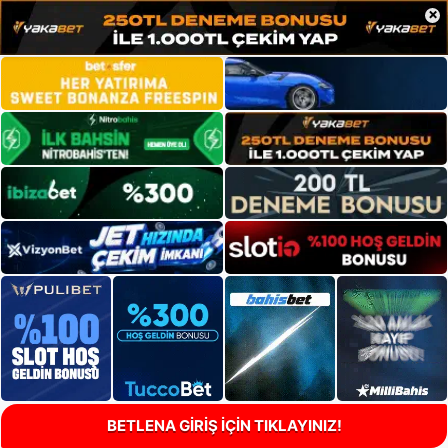
×
BETLENA GİRİŞ İÇİN TIKLAYINIZ!