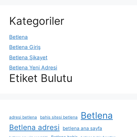
Kategoriler
Betlena
Betlena Giriş
Betlena Şikayet
Betlena Yeni Adresi
Etiket Bulutu
Betlena
adresi betlena
bahis sitesi betlena
Betlena adresi
betlena ana sayfa