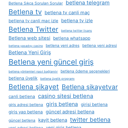
betlena telegram
Betlena Sıkça Sorulan Sorular
Betlena tv
betlena tv canli maç
betlena tv izle
betlena tv canli maç izle
Betlena Twitter
betlena twitter lisans
Betlena web sitesi
betlena whatsapp
betlena yeni adres
betlena yeni adresi
betlena yasadışı casino
Betlena Yeni Giriş
Betlena yeni güncel giriş
betlena ödeme seçenekleri
betlena yöntemleri nasıl bağlanılır
betlena üyelik
betlena üyelik programı
Betlena şikayet
Betlena şikayetvar
casino sitesi betlena
canli betlena
giris betlena
girisi betlena
giris adresi betlena
güncel adresi betlena
giris yap betlena
twitter betlena
kayit betlena
güncel betlena
yeni giris betlena
yeni adresi betlena