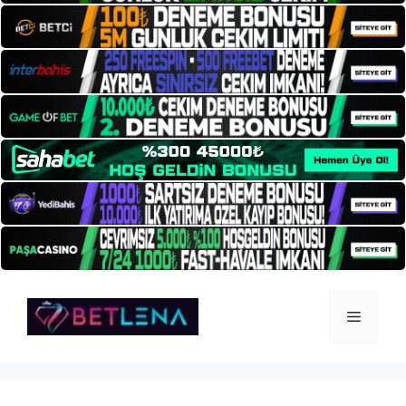
İçeriğe
atla
Menü