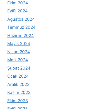
Ekim 2024
Eylül 2024
Ağustos 2024
Temmuz 2024
Haziran 2024
Mayıs 2024
Nisan 2024
Mart 2024
Şubat 2024
Ocak 2024
Aralık 2023
Kasım 2023
Ekim 2023
Eylül 2023