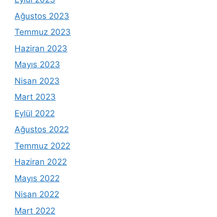
Ağustos 2023
Temmuz 2023
Haziran 2023
Mayıs 2023
Nisan 2023
Mart 2023
Eylül 2022
Ağustos 2022
Temmuz 2022
Haziran 2022
Mayıs 2022
Nisan 2022
Mart 2022