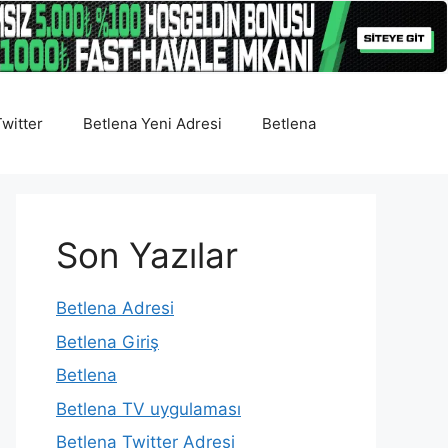
witter
Betlena Yeni Adresi
Betlena
Son Yazılar
Betlena Adresi
Betlena Giriş
Betlena
Betlena TV uygulaması
Betlena Twitter Adresi