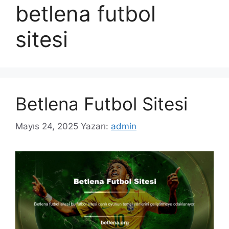
betlena futbol
sitesi
Betlena Futbol Sitesi
Mayıs 24, 2025
Yazarı:
admin