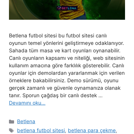
Betlena futbol sitesi bu futbol sitesi canlı
oyunun temel yönlerini geliştirmeye odaklanıyor.
Sahada tüm masa ve kart oyunları oynanabilir.
Canlı oyunların kapsamı ve niteliği, web sitesinin
kullanım amacına göre farklılık gösterebilir. Canlı
oyunlar için demolardan yararlanmak için verilen
örneklere bakabilirsiniz. Demo sürümü, oyunu
gerçek zamanlı ve güvenle oynamanıza olanak
tanır. Sporun çağdaş bir canlı destek …
Devamını oku…
Kategoriler
Betlena
Etiketler
betlena futbol sitesi
,
betlena para çekme
,