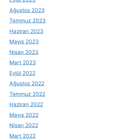
Ağustos 2023
Temmuz 2023
Haziran 2023
Mayıs 2023
Nisan 2023
Mart 2023
Eylül 2022
Ağustos 2022
Temmuz 2022
Haziran 2022
Mayıs 2022
Nisan 2022
Mart 2022