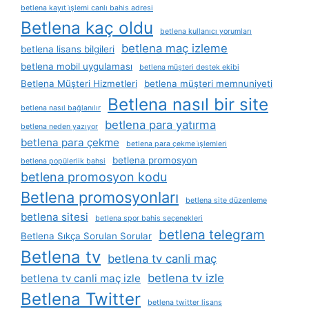
betlena kayıt i̇şlemi canlı bahis adresi
Betlena kaç oldu
betlena kullanıcı yorumları
betlena maç izleme
betlena lisans bilgileri
betlena mobil uygulaması
betlena müşteri destek ekibi
Betlena Müşteri Hizmetleri
betlena müşteri memnuniyeti
Betlena nasıl bir site
betlena nasıl bağlanılır
betlena para yatırma
betlena neden yazıyor
betlena para çekme
betlena para çekme i̇şlemleri
betlena promosyon
betlena popülerlik bahsi
betlena promosyon kodu
Betlena promosyonları
betlena site düzenleme
betlena sitesi
betlena spor bahis seçenekleri
betlena telegram
Betlena Sıkça Sorulan Sorular
Betlena tv
betlena tv canli maç
betlena tv izle
betlena tv canli maç izle
Betlena Twitter
betlena twitter lisans