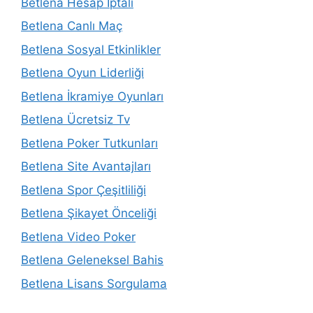
Betlena Hesap İptali
Betlena Canlı Maç
Betlena Sosyal Etkinlikler
Betlena Oyun Liderliği
Betlena İkramiye Oyunları
Betlena Ücretsiz Tv
Betlena Poker Tutkunları
Betlena Site Avantajları
Betlena Spor Çeşitliliği
Betlena Şikayet Önceliği
Betlena Video Poker
Betlena Geleneksel Bahis
Betlena Lisans Sorgulama