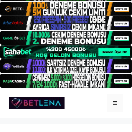
İçeriğe
atla
Menü