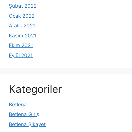
Şubat 2022
Ocak 2022
Aralık 2021
Kasım 2021
Ekim 2021
Eylül 2021
Kategoriler
Betlena
Betlena Giriş
Betlena Şikayet