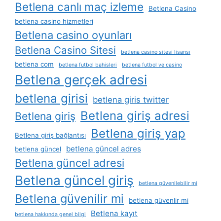
Betlena canlı maç izleme
Betlena Casino
betlena casino hizmetleri
Betlena casino oyunları
Betlena Casino Sitesi
betlena casino sitesi lisansı
betlena com
betlena futbol bahisleri
betlena futbol ve casino
Betlena gerçek adresi
betlena girisi
betlena giris twitter
Betlena giriş adresi
Betlena giriş
Betlena giriş yap
Betlena giriş bağlantısı
betlena güncel adres
betlena güncel
Betlena güncel adresi
Betlena güncel giriş
betlena güvenilebilir mi
Betlena güvenilir mi
betlena güvenlir mi
Betlena kayıt
betlena hakkında genel bilgi