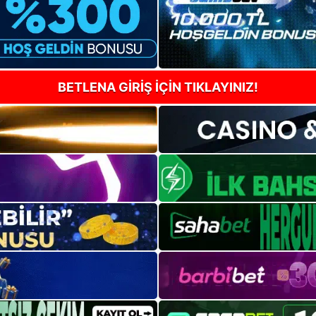
BETLENA GİRİŞ İÇİN TIKLAYINIZ!