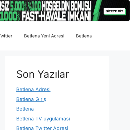
witter
Betlena Yeni Adresi
Betlena
Son Yazılar
Betlena Adresi
Betlena Giriş
Betlena
Betlena TV uygulaması
Betlena Twitter Adresi