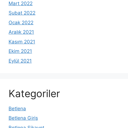
Mart 2022
Şubat 2022
Ocak 2022
Aralık 2021
Kasım 2021
Ekim 2021
Eylül 2021
Kategoriler
Betlena
Betlena Giriş
Betlena Şikayet