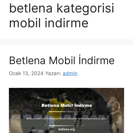
betlena kategorisi
mobil indirme
Betlena Mobil İndirme
Ocak 13, 2024
Yazarı:
admin