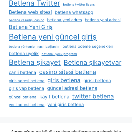
Betlena Twitter
betlena twitter lisans
Betlena web sitesi
betlena whatsapp
betlena yeni adres
betlena yeni adresi
betlena yasadışı casino
Betlena Yeni Giriş
Betlena yeni güncel giriş
betlena ödeme seçenekleri
betlena yöntemleri nasıl bağlanılır
betlena üyelik
betlena üyelik programı
Betlena şikayet
Betlena şikayetvar
casino sitesi betlena
canli betlena
giris betlena
girisi betlena
giris adresi betlena
güncel adresi betlena
giris yap betlena
twitter betlena
kayit betlena
güncel betlena
yeni giris betlena
yeni adresi betlena
Avrasya'nın en büyük reklam platformunda olmak için