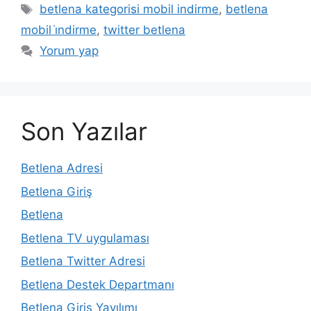
Etiketler
betlena kategorisi mobil indirme
,
betlena
mobil i̇ndirme
,
twitter betlena
Yorum yap
Son Yazılar
Betlena Adresi
Betlena Giriş
Betlena
Betlena TV uygulaması
Betlena Twitter Adresi
Betlena Destek Departmanı
Betlena Giriş Yayılımı