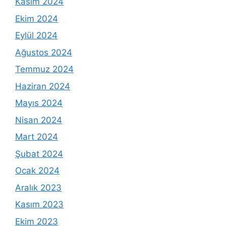
Kasım 2024
Ekim 2024
Eylül 2024
Ağustos 2024
Temmuz 2024
Haziran 2024
Mayıs 2024
Nisan 2024
Mart 2024
Şubat 2024
Ocak 2024
Aralık 2023
Kasım 2023
Ekim 2023