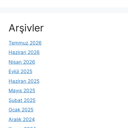
Arşivler
Temmuz 2026
Haziran 2026
Nisan 2026
Eylül 2025
Haziran 2025
Mayıs 2025
Şubat 2025
Ocak 2025
Aralık 2024