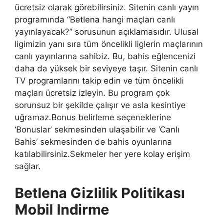
ücretsiz olarak görebilirsiniz. Sitenin canlı yayın
programında “Betlena hangi maçları canlı
yayınlayacak?” sorusunun açıklamasıdır. Ulusal
ligimizin yanı sıra tüm öncelikli liglerin maçlarının
canlı yayınlarına sahibiz. Bu, bahis eğlencenizi
daha da yüksek bir seviyeye taşır. Sitenin canlı
TV programlarını takip edin ve tüm öncelikli
maçları ücretsiz izleyin. Bu program çok
sorunsuz bir şekilde çalışır ve asla kesintiye
uğramaz.Bonus belirleme seçeneklerine
‘Bonuslar’ sekmesinden ulaşabilir ve ‘Canlı
Bahis’ sekmesinden de bahis oyunlarına
katılabilirsiniz.Sekmeler her yere kolay erişim
sağlar.
Betlena Gizlilik Politikası
Mobil Indirme