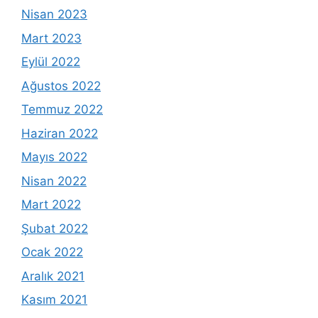
Nisan 2023
Mart 2023
Eylül 2022
Ağustos 2022
Temmuz 2022
Haziran 2022
Mayıs 2022
Nisan 2022
Mart 2022
Şubat 2022
Ocak 2022
Aralık 2021
Kasım 2021