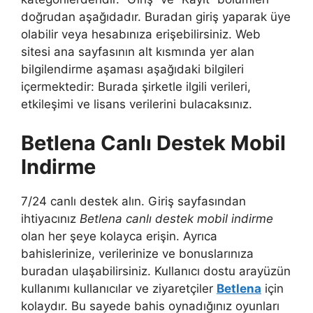
doğrudan aşağıdadır. Buradan giriş yaparak üye
olabilir veya hesabınıza erişebilirsiniz. Web
sitesi ana sayfasının alt kısmında yer alan
bilgilendirme aşaması aşağıdaki bilgileri
içermektedir: Burada şirketle ilgili verileri,
etkileşimi ve lisans verilerini bulacaksınız.
Betlena Canlı Destek Mobil
Indirme
7/24 canlı destek alın. Giriş sayfasından
ihtiyacınız
Betlena canlı destek mobil indirme
olan her şeye kolayca erişin. Ayrıca
bahislerinize, verilerinize ve bonuslarınıza
buradan ulaşabilirsiniz. Kullanıcı dostu arayüzün
kullanımı kullanıcılar ve ziyaretçiler
Betlena
için
kolaydır. Bu sayede bahis oynadığınız oyunları