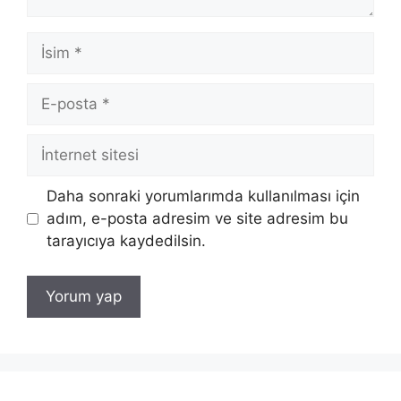
İsim
E-
posta
İnternet
sitesi
Daha sonraki yorumlarımda kullanılması için
adım, e-posta adresim ve site adresim bu
tarayıcıya kaydedilsin.