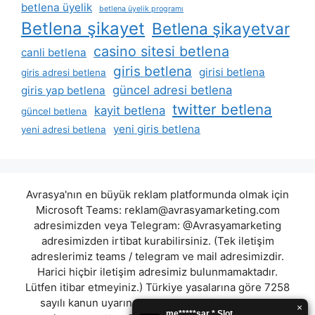
betlena üyelik
betlena üyelik programı
Betlena şikayet
Betlena şikayetvar
casino sitesi betlena
canli betlena
giris betlena
girisi betlena
giris adresi betlena
güncel adresi betlena
giris yap betlena
twitter betlena
kayit betlena
güncel betlena
yeni giris betlena
yeni adresi betlena
Avrasya'nın en büyük reklam platformunda olmak için
Microsoft Teams:
reklam@avrasyamarketing.com
adresimizden veya Telegram: @Avrasyamarketing
adresimizden irtibat kurabilirsiniz. (Tek iletişim
adreslerimiz teams / telegram ve mail adresimizdir.
Harici hiçbir iletişim adresimiz bulunmamaktadır.
Lütfen itibar etmeyiniz.) Türkiye yasalarına göre 7258
sayılı kanun uyarınca yasa dışı bahis oynamanın