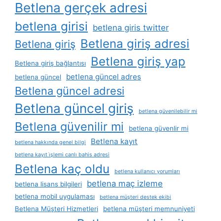
Betlena gerçek adresi
betlena girisi
betlena giris twitter
Betlena giriş adresi
Betlena giriş
Betlena giriş yap
Betlena giriş bağlantısı
betlena güncel adres
betlena güncel
Betlena güncel adresi
Betlena güncel giriş
betlena güvenilebilir mi
Betlena güvenilir mi
betlena güvenlir mi
Betlena kayıt
betlena hakkında genel bilgi
betlena kayıt i̇şlemi canlı bahis adresi
Betlena kaç oldu
betlena kullanıcı yorumları
betlena maç izleme
betlena lisans bilgileri
betlena mobil uygulaması
betlena müşteri destek ekibi
Betlena Müşteri Hizmetleri
betlena müşteri memnuniyeti