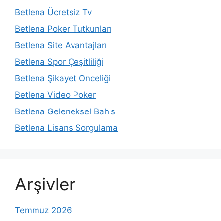
Betlena Ücretsiz Tv
Betlena Poker Tutkunları
Betlena Site Avantajları
Betlena Spor Çeşitliliği
Betlena Şikayet Önceliği
Betlena Video Poker
Betlena Geleneksel Bahis
Betlena Lisans Sorgulama
Arşivler
Temmuz 2026