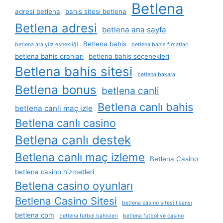
Betlena
adresi betlena
bahis sitesi betlena
Betlena adresi
betlena ana sayfa
Betlena bahis
betlena ara yüz esnekliği
betlena bahis fırsatları
betlena bahis oranları
betlena bahis seçenekleri
Betlena bahis sitesi
betlena bakara
Betlena bonus
betlena canli
Betlena canlı bahis
betlena canli maç izle
Betlena canlı casino
Betlena canlı destek
Betlena canlı maç izleme
Betlena Casino
betlena casino hizmetleri
Betlena casino oyunları
Betlena Casino Sitesi
betlena casino sitesi lisansı
betlena com
betlena futbol bahisleri
betlena futbol ve casino