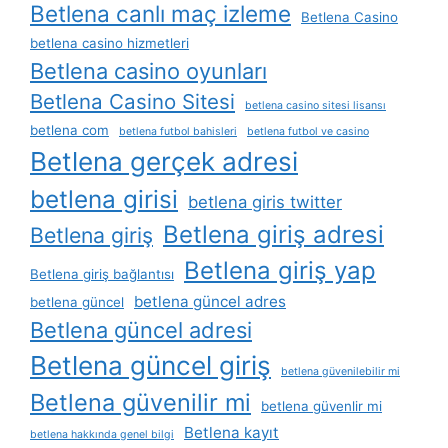
Betlena canlı maç izleme
Betlena Casino
betlena casino hizmetleri
Betlena casino oyunları
Betlena Casino Sitesi
betlena casino sitesi lisansı
betlena com
betlena futbol bahisleri
betlena futbol ve casino
Betlena gerçek adresi
betlena girisi
betlena giris twitter
Betlena giriş adresi
Betlena giriş
Betlena giriş yap
Betlena giriş bağlantısı
betlena güncel adres
betlena güncel
Betlena güncel adresi
Betlena güncel giriş
betlena güvenilebilir mi
Betlena güvenilir mi
betlena güvenlir mi
Betlena kayıt
betlena hakkında genel bilgi