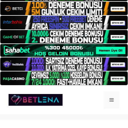
İçeriğe
atla
Menü