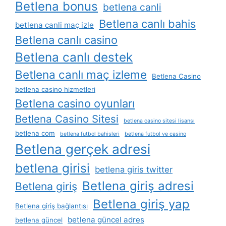
Betlena bonus
betlena canli
Betlena canlı bahis
betlena canli maç izle
Betlena canlı casino
Betlena canlı destek
Betlena canlı maç izleme
Betlena Casino
betlena casino hizmetleri
Betlena casino oyunları
Betlena Casino Sitesi
betlena casino sitesi lisansı
betlena com
betlena futbol bahisleri
betlena futbol ve casino
Betlena gerçek adresi
betlena girisi
betlena giris twitter
Betlena giriş adresi
Betlena giriş
Betlena giriş yap
Betlena giriş bağlantısı
betlena güncel adres
betlena güncel