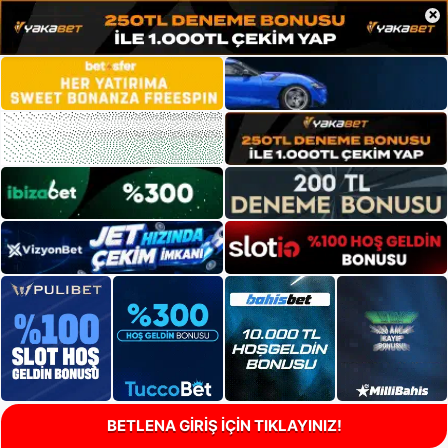
×
BETLENA GİRİŞ İÇİN TIKLAYINIZ!