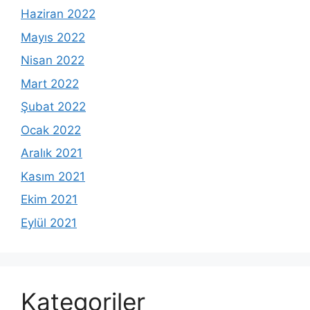
Haziran 2022
Mayıs 2022
Nisan 2022
Mart 2022
Şubat 2022
Ocak 2022
Aralık 2021
Kasım 2021
Ekim 2021
Eylül 2021
Kategoriler