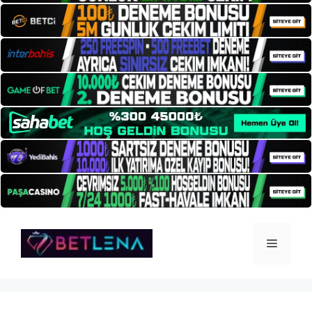
İçeriğe
atla
Menü