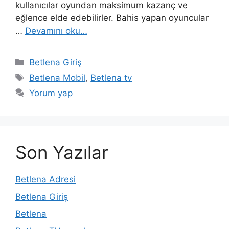
kullanıcılar oyundan maksimum kazanç ve
eğlence elde edebilirler. Bahis yapan oyuncular
…
Devamını oku…
Kategoriler
Betlena Giriş
Etiketler
Betlena Mobil
,
Betlena tv
Yorum yap
Son Yazılar
Betlena Adresi
Betlena Giriş
Betlena