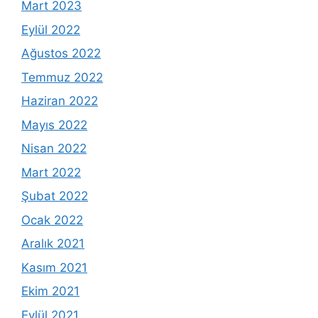
Mart 2023
Eylül 2022
Ağustos 2022
Temmuz 2022
Haziran 2022
Mayıs 2022
Nisan 2022
Mart 2022
Şubat 2022
Ocak 2022
Aralık 2021
Kasım 2021
Ekim 2021
Eylül 2021