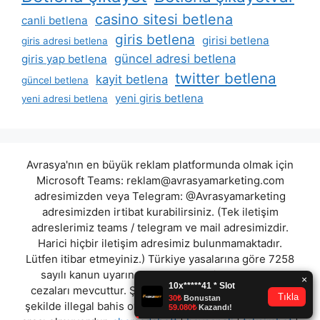
casino sitesi betlena
canli betlena
giris betlena
girisi betlena
giris adresi betlena
güncel adresi betlena
giris yap betlena
twitter betlena
kayit betlena
güncel betlena
yeni giris betlena
yeni adresi betlena
Avrasya'nın en büyük reklam platformunda olmak için
Microsoft Teams:
reklam@avrasyamarketing.com
adresimizden veya Telegram: @Avrasyamarketing
adresimizden irtibat kurabilirsiniz. (Tek iletişim
adreslerimiz teams / telegram ve mail adresimizdir.
Harici hiçbir iletişim adresimiz bulunmamaktadır.
Lütfen itibar etmeyiniz.) Türkiye yasalarına göre 7258
sayılı kanun uyarınca yasa dışı bahis oynamanın
cezaları mevcuttur. Şu an bulunduğunuz site hiç bir
şekilde illegal bahis oyunları oynatmıyor ve oynamaya