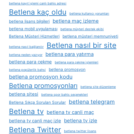
betlena kayıt i̇şlemi canlı bahis adresi
Betlena kaç oldu
betlena kullanıcı yorumları
betlena maç izleme
betlena lisans bilgileri
betlena mobil uygulaması
betlena müşteri destek ekibi
Betlena Müşteri Hizmetleri
betlena müşteri memnuniyeti
Betlena nasıl bir site
betlena nasıl bağlanılır
betlena para yatırma
betlena neden yazıyor
betlena para çekme
betlena para çekme i̇şlemleri
betlena promosyon
betlena popülerlik bahsi
betlena promosyon kodu
Betlena promosyonları
betlena site düzenleme
betlena sitesi
betlena spor bahis seçenekleri
betlena telegram
Betlena Sıkça Sorulan Sorular
Betlena tv
betlena tv canli maç
betlena tv izle
betlena tv canli maç izle
Betlena Twitter
betlena twitter lisans