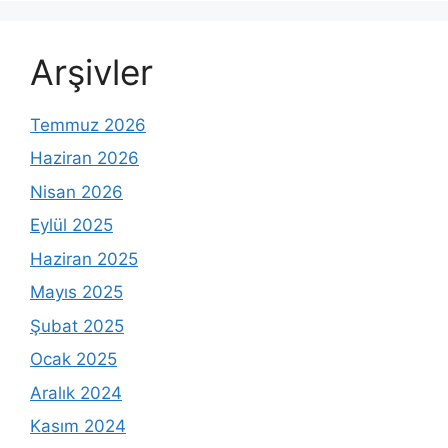
Arşivler
Temmuz 2026
Haziran 2026
Nisan 2026
Eylül 2025
Haziran 2025
Mayıs 2025
Şubat 2025
Ocak 2025
Aralık 2024
Kasım 2024