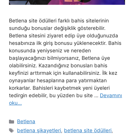
Betlena site ödülleri farklı bahis sitelerinin
sunduğu bonuslar değişiklik gösterebilir.
Betlena sitesini ziyaret edip üye olduğunuzda
hesabınıza ilk giriş bonusu yüklenecektir. Bahis
konusunda yeniyseniz ve nereden
başlayacağınızı bilmiyorsanız, Betlena üye
olabilirsiniz. Kazandığınız bonusları bahis
keyfinizi arttırmak için kullanabilirsiniz. İlk kez
oynayanlar hesaplarına para yatırmaktan
korkarlar. Bahisleri kaybetmek yeni üyeleri
tedirgin edebilir, bu yüzden bu site …
Devamını
oku…
Kategoriler
Betlena
Etiketler
betlena şikayetleri
,
betlena site ödülleri
,