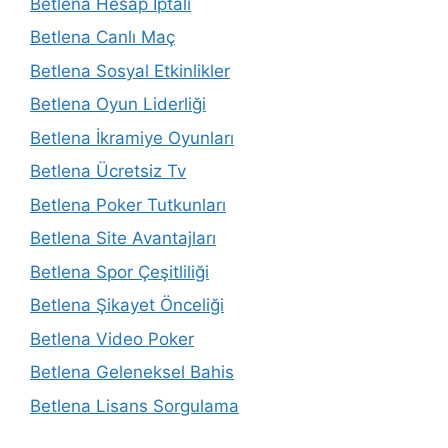
Betlena Hesap İptali
Betlena Canlı Maç
Betlena Sosyal Etkinlikler
Betlena Oyun Liderliği
Betlena İkramiye Oyunları
Betlena Ücretsiz Tv
Betlena Poker Tutkunları
Betlena Site Avantajları
Betlena Spor Çeşitliliği
Betlena Şikayet Önceliği
Betlena Video Poker
Betlena Geleneksel Bahis
Betlena Lisans Sorgulama