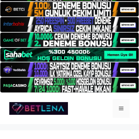
İçeriğe
atla
Menü