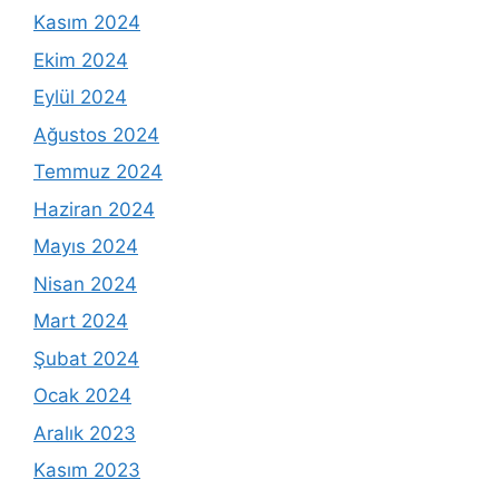
Kasım 2024
Ekim 2024
Eylül 2024
Ağustos 2024
Temmuz 2024
Haziran 2024
Mayıs 2024
Nisan 2024
Mart 2024
Şubat 2024
Ocak 2024
Aralık 2023
Kasım 2023