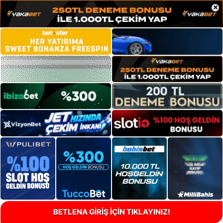
×
BETLENA GİRİŞ İÇİN TIKLAYINIZ!