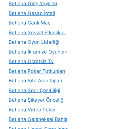
Betlena Giriş Yayılımı
Betlena Hesap İptali
Betlena Canlı Maç
Betlena Sosyal Etkinlikler
Betlena Oyun Liderliği
Betlena İkramiye Oyunları
Betlena Ücretsiz Tv
Betlena Poker Tutkunları
Betlena Site Avantajları
Betlena Spor Çeşitliliği
Betlena Şikayet Önceliği
Betlena Video Poker
Betlena Geleneksel Bahis
Betlena Lisans Sorgulama