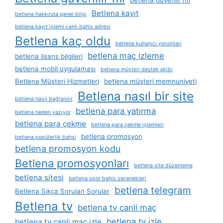
betlena güvenlir mi
Betlena kayıt
betlena hakkında genel bilgi
betlena kayıt i̇şlemi canlı bahis adresi
Betlena kaç oldu
betlena kullanıcı yorumları
betlena maç izleme
betlena lisans bilgileri
betlena mobil uygulaması
betlena müşteri destek ekibi
Betlena Müşteri Hizmetleri
betlena müşteri memnuniyeti
Betlena nasıl bir site
betlena nasıl bağlanılır
betlena para yatırma
betlena neden yazıyor
betlena para çekme
betlena para çekme i̇şlemleri
betlena promosyon
betlena popülerlik bahsi
betlena promosyon kodu
Betlena promosyonları
betlena site düzenleme
betlena sitesi
betlena spor bahis seçenekleri
betlena telegram
Betlena Sıkça Sorulan Sorular
Betlena tv
betlena tv canli maç
betlena tv izle
betlena tv canli maç izle