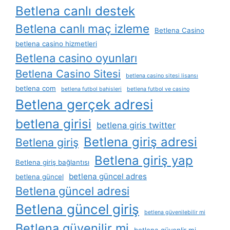
Betlena canlı destek
Betlena canlı maç izleme
Betlena Casino
betlena casino hizmetleri
Betlena casino oyunları
Betlena Casino Sitesi
betlena casino sitesi lisansı
betlena com
betlena futbol bahisleri
betlena futbol ve casino
Betlena gerçek adresi
betlena girisi
betlena giris twitter
Betlena giriş adresi
Betlena giriş
Betlena giriş yap
Betlena giriş bağlantısı
betlena güncel adres
betlena güncel
Betlena güncel adresi
Betlena güncel giriş
betlena güvenilebilir mi
Betlena güvenilir mi