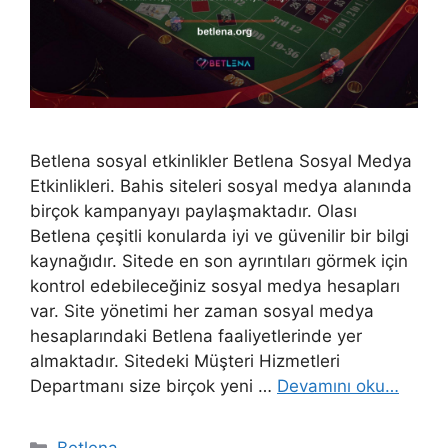
Betlena sosyal etkinlikler Betlena Sosyal Medya
Etkinlikleri. Bahis siteleri sosyal medya alanında
birçok kampanyayı paylaşmaktadır. Olası
Betlena çeşitli konularda iyi ve güvenilir bir bilgi
kaynağıdır. Sitede en son ayrıntıları görmek için
kontrol edebileceğiniz sosyal medya hesapları
var. Site yönetimi her zaman sosyal medya
hesaplarındaki Betlena faaliyetlerinde yer
almaktadır. Sitedeki Müşteri Hizmetleri
Departmanı size birçok yeni …
Devamını oku…
Kategoriler