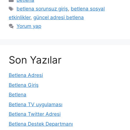
Betlena
Etiketler
betlena sorunsuz giriş
,
betlena sosyal
etkinlikler
,
güncel adresi betlena
Yorum yap
Son Yazılar
Betlena Adresi
Betlena Giriş
Betlena
Betlena TV uygulaması
Betlena Twitter Adresi
Betlena Destek Departmanı