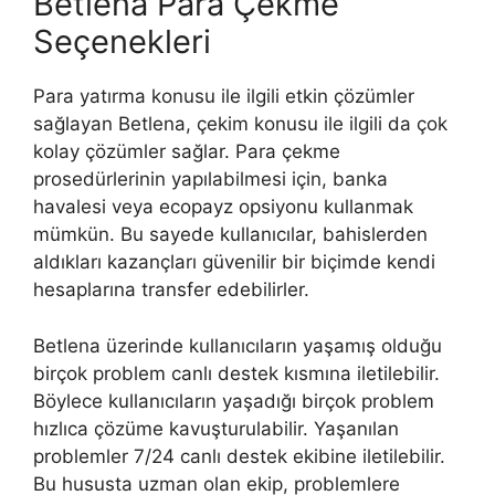
Betlena Para Çekme
Seçenekleri
Para yatırma konusu ile ilgili etkin çözümler
sağlayan Betlena, çekim konusu ile ilgili da çok
kolay çözümler sağlar. Para çekme
prosedürlerinin yapılabilmesi için, banka
havalesi veya ecopayz opsiyonu kullanmak
mümkün. Bu sayede kullanıcılar, bahislerden
aldıkları kazançları güvenilir bir biçimde kendi
hesaplarına transfer edebilirler.
Betlena üzerinde kullanıcıların yaşamış olduğu
birçok problem canlı destek kısmına iletilebilir.
Böylece kullanıcıların yaşadığı birçok problem
hızlıca çözüme kavuşturulabilir. Yaşanılan
problemler 7/24 canlı destek ekibine iletilebilir.
Bu hususta uzman olan ekip, problemlere