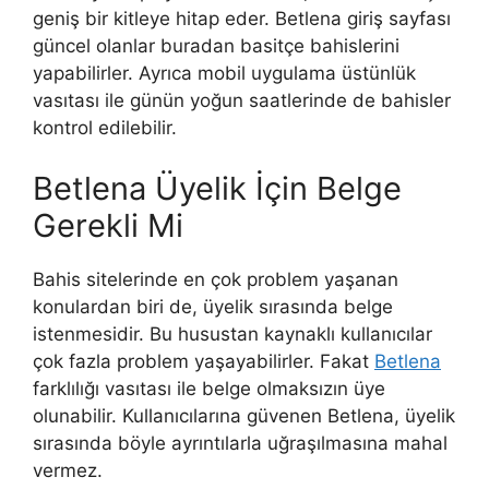
geniş bir kitleye hitap eder. Betlena giriş sayfası
güncel olanlar buradan basitçe bahislerini
yapabilirler. Ayrıca mobil uygulama üstünlük
vasıtası ile günün yoğun saatlerinde de bahisler
kontrol edilebilir.
Betlena Üyelik İçin Belge
Gerekli Mi
Bahis sitelerinde en çok problem yaşanan
konulardan biri de, üyelik sırasında belge
istenmesidir. Bu husustan kaynaklı kullanıcılar
çok fazla problem yaşayabilirler. Fakat
Betlena
farklılığı vasıtası ile belge olmaksızın üye
olunabilir. Kullanıcılarına güvenen Betlena, üyelik
sırasında böyle ayrıntılarla uğraşılmasına mahal
vermez.