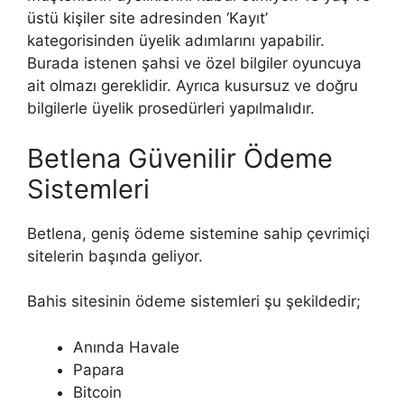
üstü kişiler site adresinden ‘Kayıt’
kategorisinden üyelik adımlarını yapabilir.
Burada istenen şahsi ve özel bilgiler oyuncuya
ait olmazı gereklidir. Ayrıca kusursuz ve doğru
bilgilerle üyelik prosedürleri yapılmalıdır.
Betlena Güvenilir Ödeme
Sistemleri
Betlena, geniş ödeme sistemine sahip çevrimiçi
sitelerin başında geliyor.
Bahis sitesinin ödeme sistemleri şu şekildedir;
Anında Havale
Papara
Bitcoin