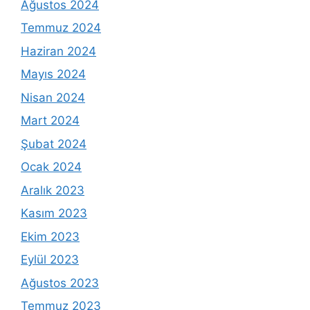
Ağustos 2024
Temmuz 2024
Haziran 2024
Mayıs 2024
Nisan 2024
Mart 2024
Şubat 2024
Ocak 2024
Aralık 2023
Kasım 2023
Ekim 2023
Eylül 2023
Ağustos 2023
Temmuz 2023