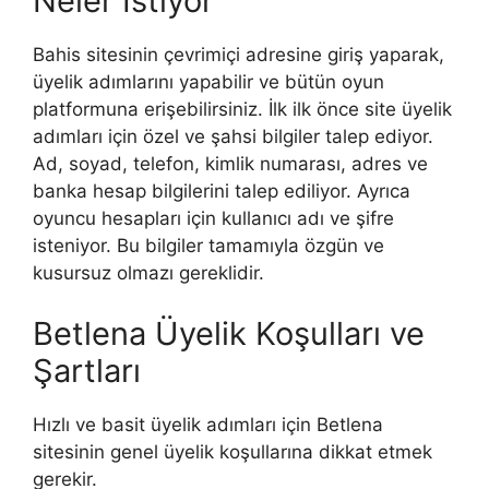
Neler İstiyor
Bahis sitesinin çevrimiçi adresine giriş yaparak,
üyelik adımlarını yapabilir ve bütün oyun
platformuna erişebilirsiniz. İlk ilk önce site üyelik
adımları için özel ve şahsi bilgiler talep ediyor.
Ad, soyad, telefon, kimlik numarası, adres ve
banka hesap bilgilerini talep ediliyor. Ayrıca
oyuncu hesapları için kullanıcı adı ve şifre
isteniyor. Bu bilgiler tamamıyla özgün ve
kusursuz olmazı gereklidir.
Betlena Üyelik Koşulları ve
Şartları
Hızlı ve basit üyelik adımları için Betlena
sitesinin genel üyelik koşullarına dikkat etmek
gerekir.