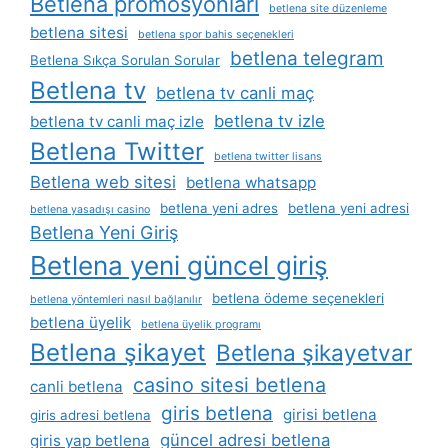
Betlena promosyonları
betlena site düzenleme
betlena sitesi
betlena spor bahis seçenekleri
betlena telegram
Betlena Sıkça Sorulan Sorular
Betlena tv
betlena tv canli maç
betlena tv izle
betlena tv canli maç izle
Betlena Twitter
betlena twitter lisans
Betlena web sitesi
betlena whatsapp
betlena yeni adres
betlena yeni adresi
betlena yasadışı casino
Betlena Yeni Giriş
Betlena yeni güncel giriş
betlena ödeme seçenekleri
betlena yöntemleri nasıl bağlanılır
betlena üyelik
betlena üyelik programı
Betlena şikayet
Betlena şikayetvar
casino sitesi betlena
canli betlena
giris betlena
girisi betlena
giris adresi betlena
güncel adresi betlena
giris yap betlena