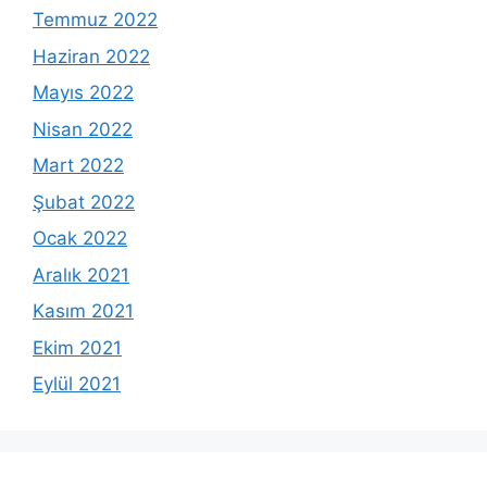
Temmuz 2022
Haziran 2022
Mayıs 2022
Nisan 2022
Mart 2022
Şubat 2022
Ocak 2022
Aralık 2021
Kasım 2021
Ekim 2021
Eylül 2021