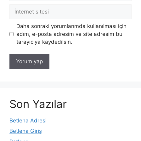
İnternet
sitesi
Daha sonraki yorumlarımda kullanılması için
adım, e-posta adresim ve site adresim bu
tarayıcıya kaydedilsin.
Son Yazılar
Betlena Adresi
Betlena Giriş