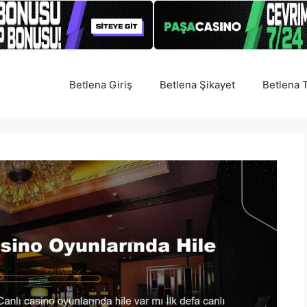
Betlena Giriş
Betlena Şikayet
Betlena T