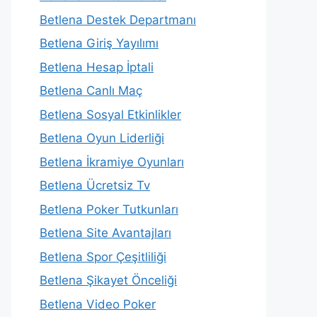
Betlena Destek Departmanı
Betlena Giriş Yayılımı
Betlena Hesap İptali
Betlena Canlı Maç
Betlena Sosyal Etkinlikler
Betlena Oyun Liderliği
Betlena İkramiye Oyunları
Betlena Ücretsiz Tv
Betlena Poker Tutkunları
Betlena Site Avantajları
Betlena Spor Çeşitliliği
Betlena Şikayet Önceliği
Betlena Video Poker