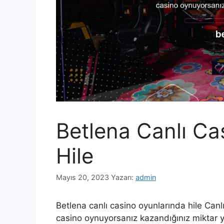
Betlena Canlı Ca
Hile
Mayıs 20, 2023
Yazarı:
admin
Betlena canlı casino oyunlarında hile Canlı
casino oynuyorsanız kazandığınız miktar yet