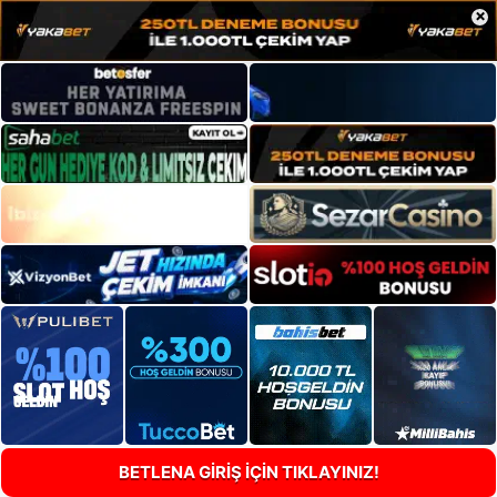
×
BETLENA GİRİŞ İÇİN TIKLAYINIZ!