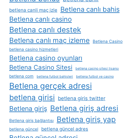
Betlena canlı bahis
betlena canli maç izle
Betlena canlı casino
Betlena canlı destek
Betlena canlı maç izleme
Betlena Casino
betlena casino hizmetleri
Betlena casino oyunları
Betlena Casino Sitesi
betlena casino sitesi lisansı
betlena com
betlena futbol bahisleri
betlena futbol ve casino
Betlena gerçek adresi
betlena girisi
betlena giris twitter
Betlena giriş adresi
Betlena giriş
Betlena giriş yap
Betlena giriş bağlantısı
betlena güncel adres
betlena güncel
Betlena güncel adresi