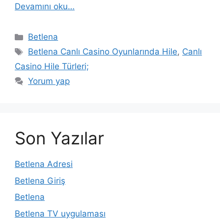
Devamını oku…
Kategoriler
Betlena
Etiketler
Betlena Canlı Casino Oyunlarında Hile
,
Canlı
Casino Hile Türleri;
Yorum yap
Son Yazılar
Betlena Adresi
Betlena Giriş
Betlena
Betlena TV uygulaması