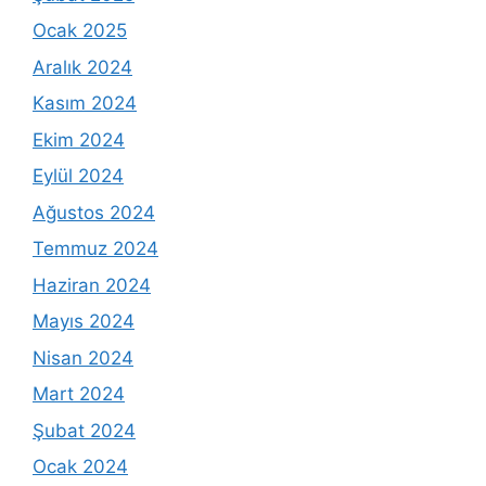
Ocak 2025
Aralık 2024
Kasım 2024
Ekim 2024
Eylül 2024
Ağustos 2024
Temmuz 2024
Haziran 2024
Mayıs 2024
Nisan 2024
Mart 2024
Şubat 2024
Ocak 2024