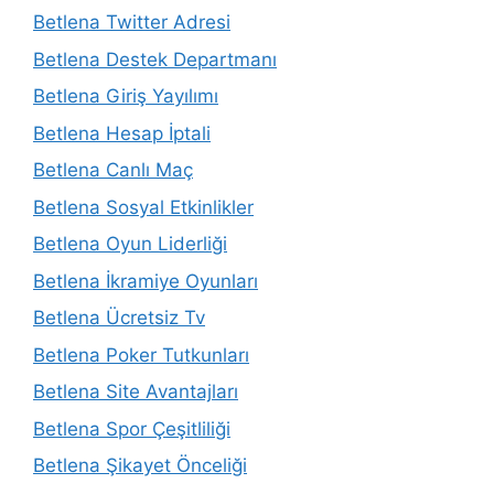
Betlena Twitter Adresi
Betlena Destek Departmanı
Betlena Giriş Yayılımı
Betlena Hesap İptali
Betlena Canlı Maç
Betlena Sosyal Etkinlikler
Betlena Oyun Liderliği
Betlena İkramiye Oyunları
Betlena Ücretsiz Tv
Betlena Poker Tutkunları
Betlena Site Avantajları
Betlena Spor Çeşitliliği
Betlena Şikayet Önceliği