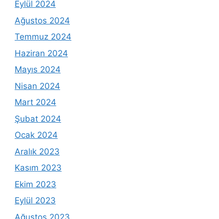
Eylül 2024
Ağustos 2024
Temmuz 2024
Haziran 2024
Mayıs 2024
Nisan 2024
Mart 2024
Şubat 2024
Ocak 2024
Aralık 2023
Kasım 2023
Ekim 2023
Eylül 2023
Ağustos 2023