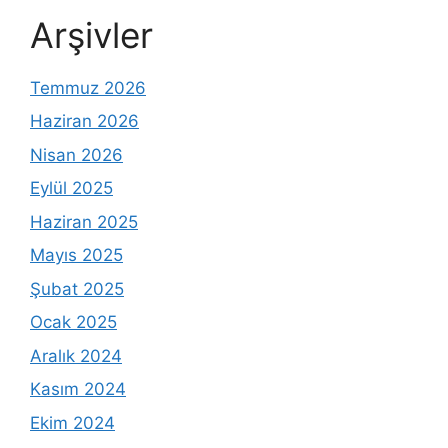
Arşivler
Temmuz 2026
Haziran 2026
Nisan 2026
Eylül 2025
Haziran 2025
Mayıs 2025
Şubat 2025
Ocak 2025
Aralık 2024
Kasım 2024
Ekim 2024