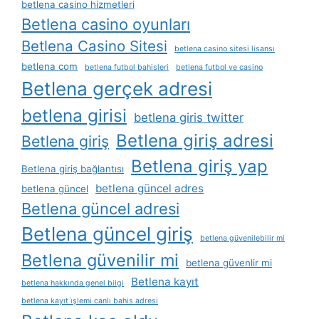
betlena casino hizmetleri
Betlena casino oyunları
Betlena Casino Sitesi
betlena casino sitesi lisansı
betlena com
betlena futbol bahisleri
betlena futbol ve casino
Betlena gerçek adresi
betlena girisi
betlena giris twitter
Betlena giriş adresi
Betlena giriş
Betlena giriş yap
Betlena giriş bağlantısı
betlena güncel adres
betlena güncel
Betlena güncel adresi
Betlena güncel giriş
betlena güvenilebilir mi
Betlena güvenilir mi
betlena güvenlir mi
Betlena kayıt
betlena hakkında genel bilgi
betlena kayıt i̇şlemi canlı bahis adresi