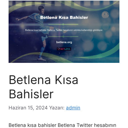
Betlena Kısa
Bahisler
Haziran 15, 2024
Yazarı:
admin
Betlena kısa bahisler Betlena Twitter hesabının