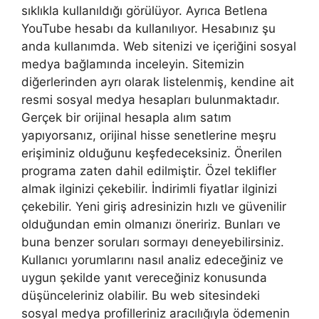
sıklıkla kullanıldığı görülüyor. Ayrıca Betlena
YouTube hesabı da kullanılıyor. Hesabınız şu
anda kullanımda. Web sitenizi ve içeriğini sosyal
medya bağlamında inceleyin. Sitemizin
diğerlerinden ayrı olarak listelenmiş, kendine ait
resmi sosyal medya hesapları bulunmaktadır.
Gerçek bir orijinal hesapla alım satım
yapıyorsanız, orijinal hisse senetlerine meşru
erişiminiz olduğunu keşfedeceksiniz. Önerilen
programa zaten dahil edilmiştir. Özel teklifler
almak ilginizi çekebilir. İndirimli fiyatlar ilginizi
çekebilir. Yeni giriş adresinizin hızlı ve güvenilir
olduğundan emin olmanızı öneririz. Bunları ve
buna benzer soruları sormayı deneyebilirsiniz.
Kullanıcı yorumlarını nasıl analiz edeceğiniz ve
uygun şekilde yanıt vereceğiniz konusunda
düşünceleriniz olabilir. Bu web sitesindeki
sosyal medya profilleriniz aracılığıyla ödemenin