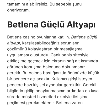
tamamını alabilirsiniz. Bu sebeple şunu
öneriyorum.
Betlena Güçlü Altyapı
Betlena casino oyunlarına katılın.
Betlena güçlü
altyapı
, karşılaşabileceğiniz sorunların
çözümünü kolaylaştıran bir mesajlaşma
uygulaması oluşturdu. Canlı bahis sitesiyle
etkileşime geçmek için ekranın sağ alt kısmında
görünen konuşma balonuna dokunmanız
gerekir. Bu balona bastığınızda önünüzde küçük
bir pencere açılacaktır. Kullanıcı girişi isteyen
pencere bazı kişisel ayrıntılar gerektirir. Gerekli
bilgilerin girilip onaylanmasının ardından en kısa
sürede müşteri hizmetleri ekibiyle iletişime
geçilmesi gerekmektedir. Betlena zaten