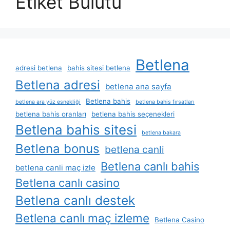
Etiket Bulutu
Betlena
adresi betlena
bahis sitesi betlena
Betlena adresi
betlena ana sayfa
Betlena bahis
betlena ara yüz esnekliği
betlena bahis fırsatları
betlena bahis oranları
betlena bahis seçenekleri
Betlena bahis sitesi
betlena bakara
Betlena bonus
betlena canli
Betlena canlı bahis
betlena canli maç izle
Betlena canlı casino
Betlena canlı destek
Betlena canlı maç izleme
Betlena Casino