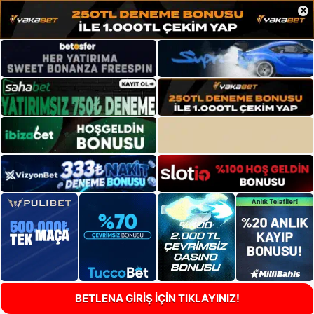
×
BETLENA GİRİŞ İÇİN TIKLAYINIZ!