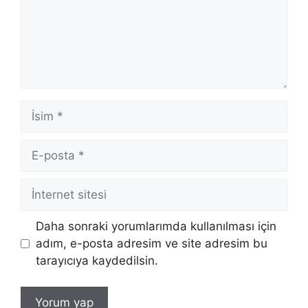
İsim
E-
posta
İnternet
sitesi
Daha sonraki yorumlarımda kullanılması için
adım, e-posta adresim ve site adresim bu
tarayıcıya kaydedilsin.