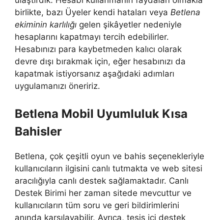
ulaştırdık. Hesabı kullanmanın faydaları olmakla
birlikte, bazı Üyeler kendi hataları veya
Betlena
ekiminin karlılığı
gelen şikâyetler nedeniyle
hesaplarını kapatmayı tercih edebilirler.
Hesabınızı para kaybetmeden kalıcı olarak
devre dışı bırakmak için, eğer hesabınızı da
kapatmak istiyorsanız aşağıdaki adımları
uygulamanızı öneririz.
Betlena Mobil Uyumluluk Kısa
Bahisler
Betlena, çok çeşitli oyun ve bahis seçenekleriyle
kullanıcıların ilgisini canlı tutmakta ve web sitesi
aracılığıyla canlı destek sağlamaktadır. Canlı
Destek Birimi her zaman sitede mevcuttur ve
kullanıcıların tüm soru ve geri bildirimlerini
anında karşılayabilir. Ayrıca, tesis içi destek