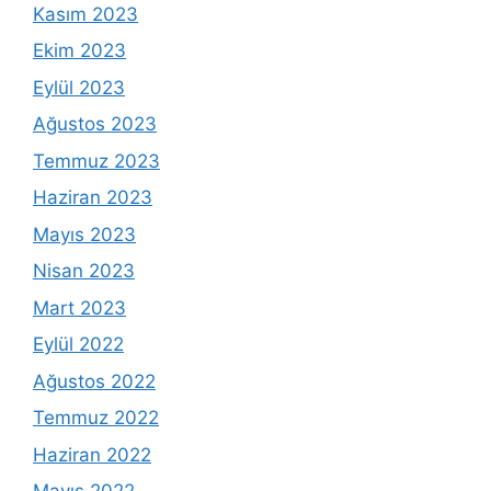
Kasım 2023
Ekim 2023
Eylül 2023
Ağustos 2023
Temmuz 2023
Haziran 2023
Mayıs 2023
Nisan 2023
Mart 2023
Eylül 2022
Ağustos 2022
Temmuz 2022
Haziran 2022