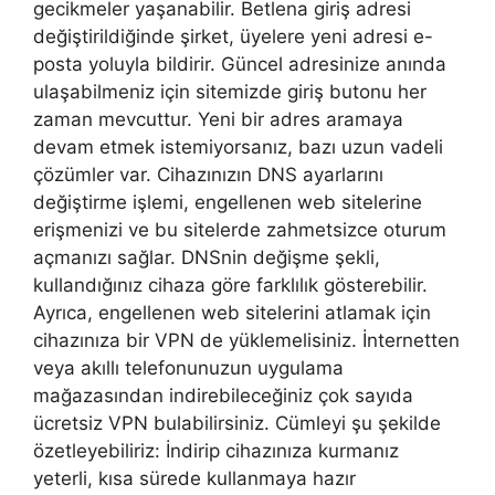
gecikmeler yaşanabilir. Betlena giriş adresi
değiştirildiğinde şirket, üyelere yeni adresi e-
posta yoluyla bildirir. Güncel adresinize anında
ulaşabilmeniz için sitemizde giriş butonu her
zaman mevcuttur. Yeni bir adres aramaya
devam etmek istemiyorsanız, bazı uzun vadeli
çözümler var. Cihazınızın DNS ayarlarını
değiştirme işlemi, engellenen web sitelerine
erişmenizi ve bu sitelerde zahmetsizce oturum
açmanızı sağlar. DNSnin değişme şekli,
kullandığınız cihaza göre farklılık gösterebilir.
Ayrıca, engellenen web sitelerini atlamak için
cihazınıza bir VPN de yüklemelisiniz. İnternetten
veya akıllı telefonunuzun uygulama
mağazasından indirebileceğiniz çok sayıda
ücretsiz VPN bulabilirsiniz. Cümleyi şu şekilde
özetleyebiliriz: İndirip cihazınıza kurmanız
yeterli, kısa sürede kullanmaya hazır