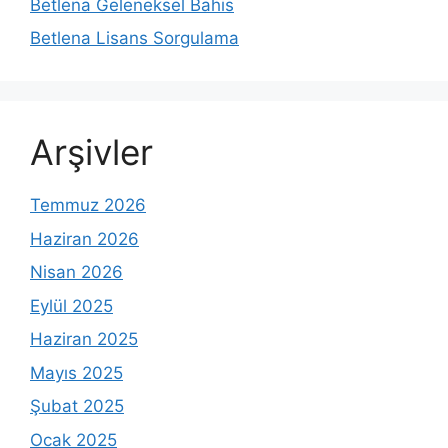
Betlena Geleneksel Bahis
Betlena Lisans Sorgulama
Arşivler
Temmuz 2026
Haziran 2026
Nisan 2026
Eylül 2025
Haziran 2025
Mayıs 2025
Şubat 2025
Ocak 2025