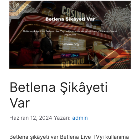
Betlena Şikâyeti
Var
Haziran 12, 2024
Yazarı:
admin
Betlena şikâyeti var Betlena Live TVyi kullanıma