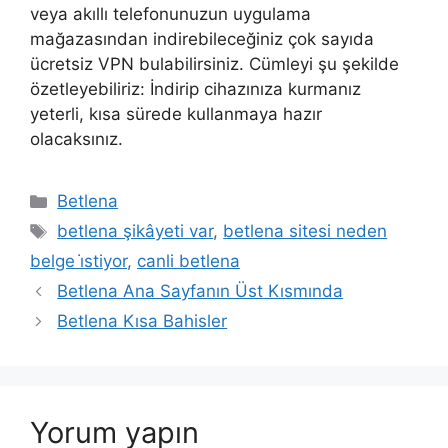
veya akıllı telefonunuzun uygulama
mağazasından indirebileceğiniz çok sayıda
ücretsiz VPN bulabilirsiniz. Cümleyi şu şekilde
özetleyebiliriz: İndirip cihazınıza kurmanız
yeterli, kısa sürede kullanmaya hazır
olacaksınız.
Kategoriler
Betlena
Etiketler
betlena şikâyeti var
,
betlena sitesi neden
belge i̇stiyor
,
canli betlena
Betlena Ana Sayfanın Üst Kısmında
Betlena Kısa Bahisler
Yorum yapın