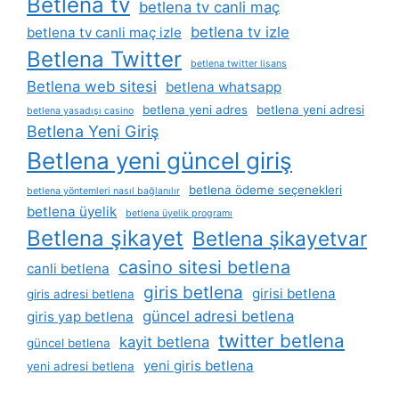
Betlena tv
betlena tv canli maç
betlena tv izle
betlena tv canli maç izle
Betlena Twitter
betlena twitter lisans
Betlena web sitesi
betlena whatsapp
betlena yeni adres
betlena yeni adresi
betlena yasadışı casino
Betlena Yeni Giriş
Betlena yeni güncel giriş
betlena ödeme seçenekleri
betlena yöntemleri nasıl bağlanılır
betlena üyelik
betlena üyelik programı
Betlena şikayet
Betlena şikayetvar
casino sitesi betlena
canli betlena
giris betlena
girisi betlena
giris adresi betlena
güncel adresi betlena
giris yap betlena
twitter betlena
kayit betlena
güncel betlena
yeni giris betlena
yeni adresi betlena