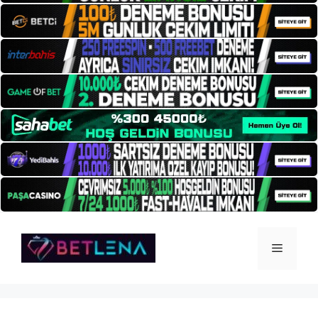
İçeriğe
atla
Menü