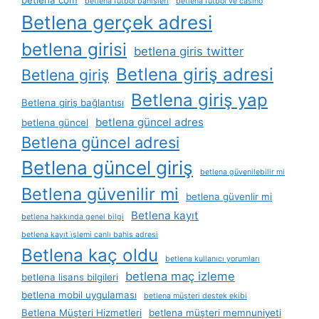
betlena com
betlena futbol bahisleri
betlena futbol ve casino
Betlena gerçek adresi
betlena girisi
betlena giris twitter
Betlena giriş adresi
Betlena giriş
Betlena giriş yap
Betlena giriş bağlantısı
betlena güncel adres
betlena güncel
Betlena güncel adresi
Betlena güncel giriş
betlena güvenilebilir mi
Betlena güvenilir mi
betlena güvenlir mi
Betlena kayıt
betlena hakkında genel bilgi
betlena kayıt i̇şlemi canlı bahis adresi
Betlena kaç oldu
betlena kullanıcı yorumları
betlena maç izleme
betlena lisans bilgileri
betlena mobil uygulaması
betlena müşteri destek ekibi
Betlena Müşteri Hizmetleri
betlena müşteri memnuniyeti