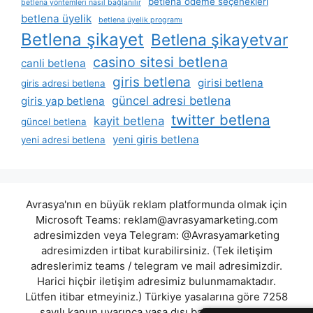
betlena ödeme seçenekleri
betlena yöntemleri nasıl bağlanılır
betlena üyelik
betlena üyelik programı
Betlena şikayet
Betlena şikayetvar
casino sitesi betlena
canli betlena
giris betlena
girisi betlena
giris adresi betlena
güncel adresi betlena
giris yap betlena
twitter betlena
kayit betlena
güncel betlena
yeni giris betlena
yeni adresi betlena
Avrasya'nın en büyük reklam platformunda olmak için
Microsoft Teams:
reklam@avrasyamarketing.com
adresimizden veya Telegram: @Avrasyamarketing
adresimizden irtibat kurabilirsiniz. (Tek iletişim
adreslerimiz teams / telegram ve mail adresimizdir.
Harici hiçbir iletişim adresimiz bulunmamaktadır.
Lütfen itibar etmeyiniz.) Türkiye yasalarına göre 7258
sayılı kanun uyarınca yasa dışı bahis oynamanın