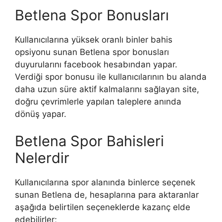
Betlena Spor Bonusları
Kullanıcılarına yüksek oranlı binler bahis
opsiyonu sunan Betlena spor bonusları
duyurularını facebook hesabından yapar.
Verdiği spor bonusu ile kullanıcılarının bu alanda
daha uzun süre aktif kalmalarını sağlayan site,
doğru çevrimlerle yapılan taleplere anında
dönüş yapar.
Betlena Spor Bahisleri
Nelerdir
Kullanıcılarına spor alanında binlerce seçenek
sunan Betlena de, hesaplarına para aktaranlar
aşağıda belirtilen seçeneklerde kazanç elde
edebilirler;