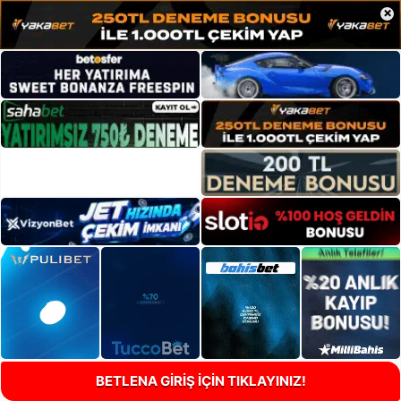
×
BETLENA GİRİŞ İÇİN TIKLAYINIZ!