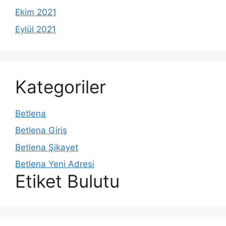
Ekim 2021
Eylül 2021
Kategoriler
Betlena
Betlena Giriş
Betlena Şikayet
Betlena Yeni Adresi
Etiket Bulutu