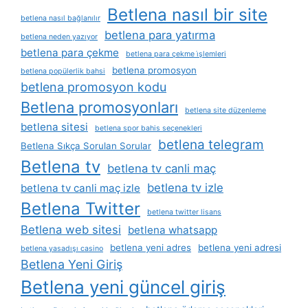
Betlena nasıl bir site
betlena nasıl bağlanılır
betlena para yatırma
betlena neden yazıyor
betlena para çekme
betlena para çekme i̇şlemleri
betlena promosyon
betlena popülerlik bahsi
betlena promosyon kodu
Betlena promosyonları
betlena site düzenleme
betlena sitesi
betlena spor bahis seçenekleri
betlena telegram
Betlena Sıkça Sorulan Sorular
Betlena tv
betlena tv canli maç
betlena tv izle
betlena tv canli maç izle
Betlena Twitter
betlena twitter lisans
Betlena web sitesi
betlena whatsapp
betlena yeni adres
betlena yeni adresi
betlena yasadışı casino
Betlena Yeni Giriş
Betlena yeni güncel giriş